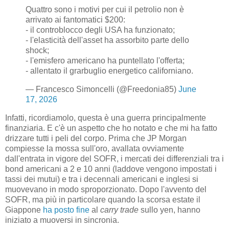
Quattro sono i motivi per cui il petrolio non è
arrivato ai fantomatici $200:
- il controblocco degli USA ha funzionato;
- l'elasticità dell'asset ha assorbito parte dello
shock;
- l'emisfero americano ha puntellato l'offerta;
- allentato il grarbuglio energetico californiano.
— Francesco Simoncelli (@Freedonia85)
June
17, 2026
Infatti, ricordiamolo, questa è una guerra principalmente
finanziaria. E c'è un aspetto che ho notato e che mi ha fatto
drizzare tutti i peli del corpo. Prima che JP Morgan
compiesse la mossa sull'oro, avallata ovviamente
dall'entrata in vigore del SOFR, i mercati dei differenziali tra i
bond americani a 2 e 10 anni (laddove vengono impostati i
tassi dei mutui) e tra i decennali americani e inglesi si
muovevano in modo sproporzionato. Dopo l'avvento del
SOFR, ma più in particolare quando la scorsa estate il
Giappone
ha posto fine
al
carry trade
sullo yen, hanno
iniziato a muoversi in sincronia.