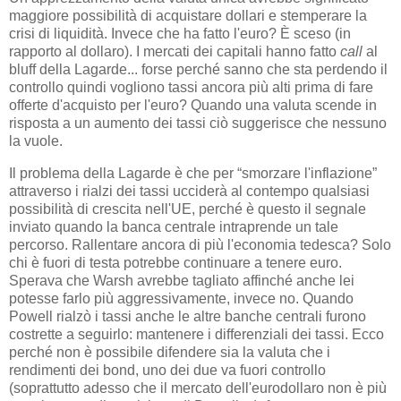
maggiore possibilità di acquistare dollari e stemperare la
crisi di liquidità. Invece che ha fatto l'euro? È sceso (in
rapporto al dollaro). I mercati dei capitali hanno fatto
call
al
bluff della Lagarde... forse perché sanno che sta perdendo il
controllo quindi vogliono tassi ancora più alti prima di fare
offerte d'acquisto per l'euro? Quando una valuta scende in
risposta a un aumento dei tassi ciò suggerisce che nessuno
la vuole.
Il problema della Lagarde è che per “smorzare l'inflazione”
attraverso i rialzi dei tassi ucciderà al contempo qualsiasi
possibilità di crescita nell'UE, perché è questo il segnale
inviato quando la banca centrale intraprende un tale
percorso. Rallentare ancora di più l'economia tedesca? Solo
chi è fuori di testa potrebbe continuare a tenere euro.
Sperava che Warsh avrebbe tagliato affinché anche lei
potesse farlo più aggressivamente, invece no. Quando
Powell rialzò i tassi anche le altre banche centrali furono
costrette a seguirlo: mantenere i differenziali dei tassi. Ecco
perché non è possibile difendere sia la valuta che i
rendimenti dei bond, uno dei due va fuori controllo
(soprattutto adesso che il mercato dell'eurodollaro non è più