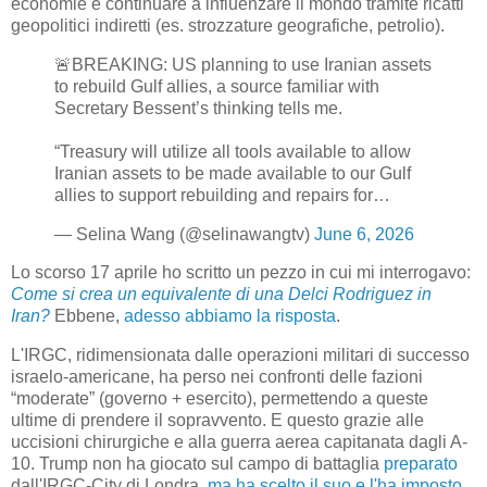
economie e continuare a influenzare il mondo tramite ricatti
geopolitici indiretti (es. strozzature geografiche, petrolio).
🚨BREAKING: US planning to use Iranian assets
to rebuild Gulf allies, a source familiar with
Secretary Bessent’s thinking tells me.
“Treasury will utilize all tools available to allow
Iranian assets to be made available to our Gulf
allies to support rebuilding and repairs for…
— Selina Wang (@selinawangtv)
June 6, 2026
Lo scorso 17 aprile ho scritto un pezzo in cui mi interrogavo:
Come si crea un equivalente di una Delci Rodriguez in
Iran?
Ebbene,
adesso abbiamo la risposta
.
L'IRGC, ridimensionata dalle operazioni militari di successo
israelo-americane, ha perso nei confronti delle fazioni
“moderate” (governo + esercito), permettendo a queste
ultime di prendere il sopravvento. E questo grazie alle
uccisioni chirurgiche e alla guerra aerea capitanata dagli A-
10. Trump non ha giocato sul campo di battaglia
preparato
dall'IRGC-City di Londra,
ma ha scelto il suo e l'ha imposto