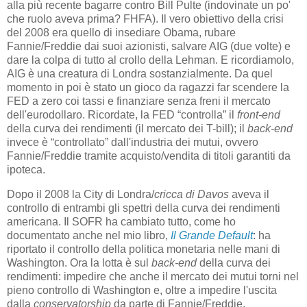
alla più recente bagarre contro Bill Pulte (indovinate un po'
che ruolo aveva prima? FHFA). Il vero obiettivo della crisi
del 2008 era quello di insediare Obama, rubare
Fannie/Freddie dai suoi azionisti, salvare AIG (due volte) e
dare la colpa di tutto al crollo della Lehman. E ricordiamolo,
AIG è una creatura di Londra sostanzialmente. Da quel
momento in poi è stato un gioco da ragazzi far scendere la
FED a zero coi tassi e finanziare senza freni il mercato
dell'eurodollaro. Ricordate, la FED “controlla” il
front-end
della curva dei rendimenti (il mercato dei T-bill); il
back-end
invece è “controllato” dall'industria dei mutui, ovvero
Fannie/Freddie tramite acquisto/vendita di titoli garantiti da
ipoteca.
Dopo il 2008 la City di Londra/
cricca di Davos
aveva il
controllo di entrambi gli spettri della curva dei rendimenti
americana. Il SOFR ha cambiato tutto, come ho
documentato anche nel mio libro,
Il Grande Default
: ha
riportato il controllo della politica monetaria nelle mani di
Washington. Ora la lotta è sul
back-end
della curva dei
rendimenti: impedire che anche il mercato dei mutui torni nel
pieno controllo di Washington e, oltre a impedire l'uscita
dalla
conservatorship
da parte di Fannie/Freddie,