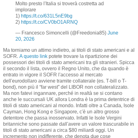
Molto presto l'Italia si troverà costretta ad
implorare
1)
https://t.co/631L5nE9bg
2)
https://t.co/CV0bO1ARNQ
— Francesco Simoncelli (@Freedonia85)
June
20, 2026
Ma torniamo un attimo indietro, ai titoli di stato americani e al
SOFR.
A questo link
potete trovare la ripartizione dei
possessori dei titoli di stato americani tra gli stranieri. Spicca
il secondo il lista, ovvero il Regno Unito, che da quando è
entrato in vigore il SOFR l'accesso al mercato
dell'eurodollaro avviene tramite collaterale (es. T-bill o T-
bond), non più il “far west” del LIBOR non collateralizzato.
Ma non fatevi ingannare, perché in realtà se si contano
anche le succursali UK allora Londra è la prima detentrice di
titoli di stato americani al mondo. Infatti oltre a Canada, Isole
Cayman, Hong Kong e Singapore, c'è un altro grosso
detentore che passa inosservato. Infatti le Isole Vergini
britanniche sono passate dall'avere un valore trascurabile in
titoli di stato americani a circa $80 miliardi oggi. Un
incremento non indifferente, che denota due cose