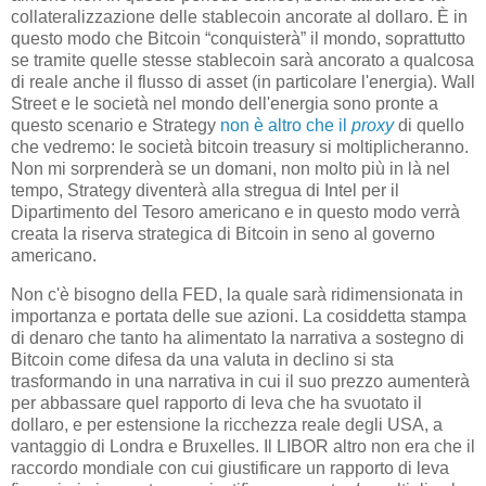
collateralizzazione delle stablecoin ancorate al dollaro. È in
questo modo che Bitcoin “conquisterà” il mondo, soprattutto
se tramite quelle stesse stablecoin sarà ancorato a qualcosa
di reale anche il flusso di asset (in particolare l'energia). Wall
Street e le società nel mondo dell'energia sono pronte a
questo scenario e Strategy
non è altro che il
proxy
di quello
che vedremo: le società bitcoin treasury si moltiplicheranno.
Non mi sorprenderà se un domani, non molto più in là nel
tempo, Strategy diventerà alla stregua di Intel per il
Dipartimento del Tesoro americano e in questo modo verrà
creata la riserva strategica di Bitcoin in seno al governo
americano.
Non c'è bisogno della FED, la quale sarà ridimensionata in
importanza e portata delle sue azioni. La cosiddetta stampa
di denaro che tanto ha alimentato la narrativa a sostegno di
Bitcoin come difesa da una valuta in declino si sta
trasformando in una narrativa in cui il suo prezzo aumenterà
per abbassare quel rapporto di leva che ha svuotato il
dollaro, e per estensione la ricchezza reale degli USA, a
vantaggio di Londra e Bruxelles. Il LIBOR altro non era che il
raccordo mondiale con cui giustificare un rapporto di leva