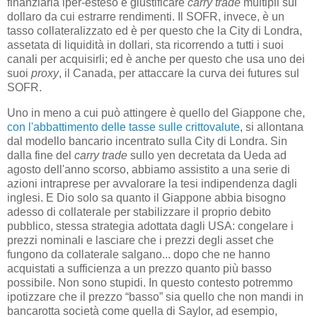
finanziaria iper-esteso e giustificare
carry trade
multipli sul
dollaro da cui estrarre rendimenti. Il SOFR, invece, è un
tasso collateralizzato ed è per questo che la City di Londra,
assetata di liquidità in dollari, sta ricorrendo a tutti i suoi
canali per acquisirli; ed è anche per questo che usa uno dei
suoi
proxy
, il Canada, per attaccare la curva dei futures sul
SOFR.
Uno in meno a cui può attingere è quello del Giappone che,
con l'abbattimento delle tasse sulle crittovalute
, si allontana
dal modello bancario incentrato sulla City di Londra. Sin
dalla fine del
carry trade
sullo yen decretata da Ueda ad
agosto dell'anno scorso, abbiamo assistito a una serie di
azioni intraprese per avvalorare la tesi indipendenza dagli
inglesi. E Dio solo sa quanto il Giappone abbia bisogno
adesso di collaterale per stabilizzare il proprio debito
pubblico, stessa strategia adottata dagli USA: congelare i
prezzi nominali e lasciare che i prezzi degli asset che
fungono da collaterale salgano... dopo che ne hanno
acquistati a sufficienza a un prezzo quanto più basso
possibile. Non sono stupidi. In questo contesto potremmo
ipotizzare che il prezzo “basso” sia quello che non mandi in
bancarotta società come quella di Saylor, ad esempio,