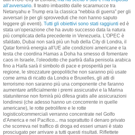
all'avversario
. Il teatro imbastito dalle scaramucce tra
Netanyahu e Trump era la classica “nebbia di guerra” per gli
avversari (e per gli sprovveduti che non hanno saputo
leggere gli eventi).
Tutti gli obiettivi sono stati raggiunti
ed è
stata un'operazione che ha avuto successo data la natura
più complicata della precedente in Venezuela. L'OPEC è
sfaldato, Dubai non sarà più un hub della City di Londra, il
Qatar fornirà energia all'UE alle condizioni americane e la
testa che coordina Hamas a Doha ha smesso di fomentare
caos in Israele, l'oleodotto che partirà dalla penisola arabica
fino a Haifa sarà il simbolo di pace e prosperità per la
regione, le strozzature geopolitiche non saranno più usate
come arma di ricatto da Londra e Bruxelles, gli atti di
terrorismo non saranno più una componente che faranno
aumentare artificialmente i premi assicurativi e la Marina
statunitense non fornirà più difesa gratis alle assicurazioni
londinesi (che adesso hanno un concorrente in quelle
americane), le rotte petrolifere e le rotte
logistico/commerciali verranno concentrate nel Golfo
d'America e nel Pacifico... ma soprattutto il denaro privato
che scorreva nel traffico di droga ed esseri umani è stato
prosciugato per arrivare a tutti questi risultati. Riflettete