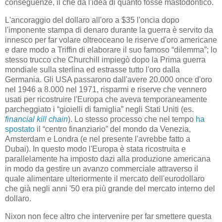
conseguenze, il che dà l'idea di quanto fosse mastodontico.
L'ancoraggio del dollaro all'oro a $35 l'oncia dopo
l'imponente stampa di denaro durante la guerra è servito da
innesco per far volare oltreoceano le riserve d'oro americane
e dare modo a Triffin di elaborare il suo famoso “dilemma”; lo
stesso trucco che Churchill impiegò dopo la Prima guerra
mondiale sulla sterlina ed estrasse tutto l'oro dalla
Germania. Gli USA passarono dall'avere 20.000 once d'oro
nel 1946 a 8.000 nel 1971, risparmi e riserve che vennero
usati per ricostruire l'Europa che aveva temporaneamente
parcheggiato i “gioielli di famiglia” negli Stati Uniti (es.
financial kill chain
). Lo stesso processo che nel tempo
ha
spostato
il “centro finanziario” del mondo da Venezia,
Amsterdam e Londra (e nel presente l'avrebbe fatto a
Dubai). In questo modo l'Europa è stata ricostruita e
parallelamente ha imposto dazi alla produzione americana
in modo da gestire un avanzo commerciale attraverso il
quale alimentare ulteriormente il mercato dell'eurodollaro
che già negli anni '50 era più grande del mercato interno del
dollaro.
Nixon non fece altro che intervenire per far smettere questa