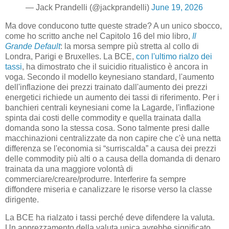
— Jack Prandelli (@jackprandelli)
June 19, 2026
Ma dove conducono tutte queste strade? A un unico sbocco,
come ho scritto anche nel Capitolo 16 del mio libro,
Il
Grande Default
: la morsa sempre più stretta al collo di
Londra, Parigi e Bruxelles. La BCE,
con l'ultimo rialzo dei
tassi
, ha dimostrato che il suicidio ritualistico è ancora in
voga. Secondo il modello keynesiano standard, l'aumento
dell'inflazione dei prezzi trainato dall'aumento dei prezzi
energetici richiede un aumento dei tassi di riferimento. Per i
banchieri centrali keynesiani come la Lagarde, l'inflazione
spinta dai costi delle commodity e quella trainata dalla
domanda sono la stessa cosa. Sono talmente presi dalle
macchinazioni centralizzate da non capire che c'è una netta
differenza se l'economia si “surriscalda” a causa dei prezzi
delle commodity più alti o a causa della domanda di denaro
trainata da una maggiore volontà di
commerciare/creare/produrre. Interferire fa sempre
diffondere miseria e canalizzare le risorse verso la classe
dirigente.
La BCE ha rialzato i tassi perché deve difendere la valuta.
Un apprezzamento della valuta unica avrebbe significato