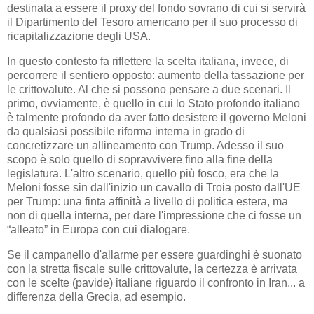
destinata a essere il proxy del fondo sovrano di cui si servirà
il Dipartimento del Tesoro americano per il suo processo di
ricapitalizzazione degli USA.
In questo contesto fa riflettere la scelta italiana, invece, di
percorrere il sentiero opposto: aumento della tassazione per
le crittovalute. Al che si possono pensare a due scenari. Il
primo, ovviamente, è quello in cui lo Stato profondo italiano
è talmente profondo da aver fatto desistere il governo Meloni
da qualsiasi possibile riforma interna in grado di
concretizzare un allineamento con Trump. Adesso il suo
scopo è solo quello di sopravvivere fino alla fine della
legislatura. L'altro scenario, quello più fosco, era che la
Meloni fosse sin dall'inizio un cavallo di Troia posto dall'UE
per Trump: una finta affinità a livello di politica estera, ma
non di quella interna, per dare l'impressione che ci fosse un
“alleato” in Europa con cui dialogare.
Se il campanello d'allarme per essere guardinghi è suonato
con la stretta fiscale sulle crittovalute, la certezza è arrivata
con le scelte (pavide) italiane riguardo il confronto in Iran... a
differenza della Grecia, ad esempio.