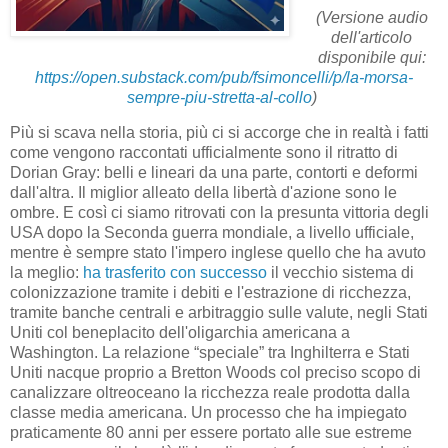
(Versione audio
dell'articolo
disponibile qui:
https://open.substack.com/pub/fsimoncelli/p/la-morsa-
sempre-piu-stretta-al-collo
)
Più si scava nella storia, più ci si accorge che in realtà i fatti
come vengono raccontati ufficialmente sono il ritratto di
Dorian Gray: belli e lineari da una parte, contorti e deformi
dall'altra. Il miglior alleato della libertà d'azione sono le
ombre. E così ci siamo ritrovati con la presunta vittoria degli
USA dopo la Seconda guerra mondiale, a livello ufficiale,
mentre è sempre stato l'impero inglese quello che ha avuto
la meglio:
ha trasferito con successo
il vecchio sistema di
colonizzazione tramite i debiti e l'estrazione di ricchezza,
tramite banche centrali e arbitraggio sulle valute, negli Stati
Uniti col beneplacito dell'oligarchia americana a
Washington. La relazione “speciale” tra Inghilterra e Stati
Uniti nacque proprio a Bretton Woods col preciso scopo di
canalizzare oltreoceano la ricchezza reale prodotta dalla
classe media americana. Un processo che ha impiegato
praticamente 80 anni per essere portato alle sue estreme