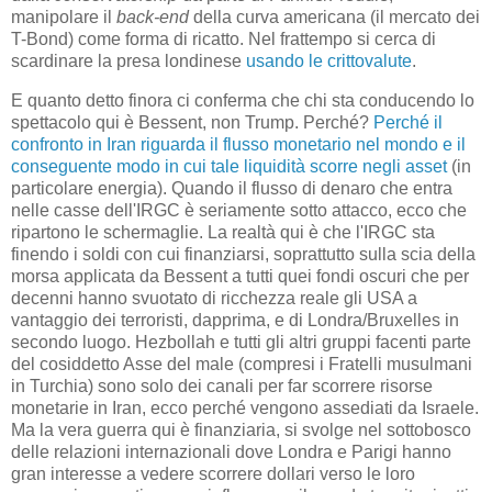
manipolare il
back-end
della curva americana (il mercato dei
T-Bond) come forma di ricatto. Nel frattempo si cerca di
scardinare la presa londinese
usando le crittovalute
.
E quanto detto finora ci conferma che chi sta conducendo lo
spettacolo qui è Bessent, non Trump. Perché?
Perché il
confronto in Iran riguarda il flusso monetario nel mondo e il
conseguente modo in cui tale liquidità scorre negli asset
(in
particolare energia). Quando il flusso di denaro che entra
nelle casse dell'IRGC è seriamente sotto attacco, ecco che
ripartono le schermaglie. La realtà qui è che l'IRGC sta
finendo i soldi con cui finanziarsi, soprattutto sulla scia della
morsa applicata da Bessent a tutti quei fondi oscuri che per
decenni hanno svuotato di ricchezza reale gli USA a
vantaggio dei terroristi, dapprima, e di Londra/Bruxelles in
secondo luogo. Hezbollah e tutti gli altri gruppi facenti parte
del cosiddetto Asse del male (compresi i Fratelli musulmani
in Turchia) sono solo dei canali per far scorrere risorse
monetarie in Iran, ecco perché vengono assediati da Israele.
Ma la vera guerra qui è finanziaria, si svolge nel sottobosco
delle relazioni internazionali dove Londra e Parigi hanno
gran interesse a vedere scorrere dollari verso le loro