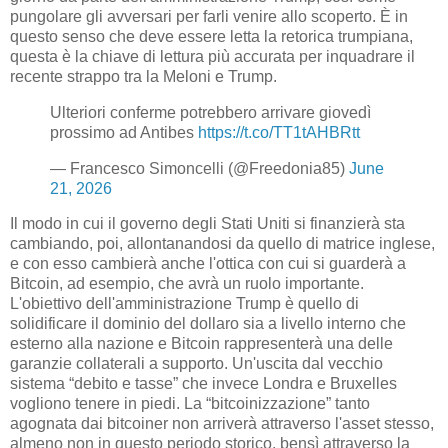
pungolare gli avversari per farli venire allo scoperto. È in
questo senso che deve essere letta la retorica trumpiana,
questa è la chiave di lettura più accurata per inquadrare il
recente strappo tra la Meloni e Trump.
Ulteriori conferme potrebbero arrivare giovedì
prossimo ad Antibes
https://t.co/TT1tAHBRtt
— Francesco Simoncelli (@Freedonia85)
June
21, 2026
Il modo in cui il governo degli Stati Uniti si finanzierà sta
cambiando, poi, allontanandosi da quello di matrice inglese,
e con esso cambierà anche l'ottica con cui si guarderà a
Bitcoin, ad esempio, che avrà un ruolo importante.
L'obiettivo dell'amministrazione Trump è quello di
solidificare il dominio del dollaro sia a livello interno che
esterno alla nazione e Bitcoin rappresenterà una delle
garanzie collaterali a supporto. Un'uscita dal vecchio
sistema “debito e tasse” che invece Londra e Bruxelles
vogliono tenere in piedi. La “bitcoinizzazione” tanto
agognata dai bitcoiner non arriverà attraverso l'asset stesso,
almeno non in questo periodo storico, bensì attraverso la