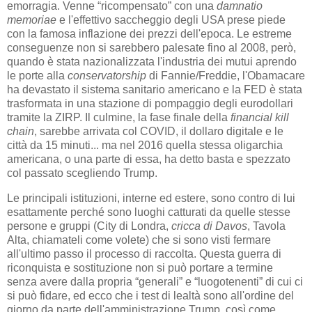
emorragia. Venne “ricompensato” con una
damnatio
memoriae
e l'effettivo saccheggio degli USA prese piede
con la famosa inflazione dei prezzi dell'epoca. Le estreme
conseguenze non si sarebbero palesate fino al 2008, però,
quando è stata nazionalizzata l'industria dei mutui aprendo
le porte alla
conservatorship
di Fannie/Freddie, l'Obamacare
ha devastato il sistema sanitario americano e la FED è stata
trasformata in una stazione di pompaggio degli eurodollari
tramite la ZIRP. Il culmine, la fase finale della
financial kill
chain
, sarebbe arrivata col COVID, il dollaro digitale e le
città da 15 minuti... ma nel 2016 quella stessa oligarchia
americana, o una parte di essa, ha detto basta e spezzato
col passato scegliendo Trump.
Le principali istituzioni, interne ed estere, sono contro di lui
esattamente perché sono luoghi catturati da quelle stesse
persone e gruppi (City di Londra,
cricca di Davos
, Tavola
Alta, chiamateli come volete) che si sono visti fermare
all'ultimo passo il processo di raccolta. Questa guerra di
riconquista e sostituzione non si può portare a termine
senza avere dalla propria “generali” e “luogotenenti” di cui ci
si può fidare, ed ecco che i test di lealtà sono all'ordine del
giorno da parte dell'amministrazione Trump, così come