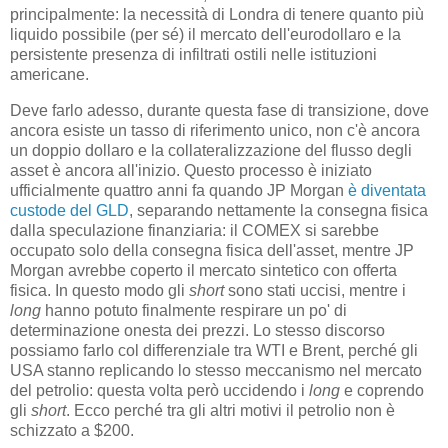
principalmente: la necessità di Londra di tenere quanto più
liquido possibile (per sé) il mercato dell'eurodollaro e la
persistente presenza di infiltrati ostili nelle istituzioni
americane.
Deve farlo adesso, durante questa fase di transizione, dove
ancora esiste un tasso di riferimento unico, non c'è ancora
un doppio dollaro e la collateralizzazione del flusso degli
asset è ancora all'inizio. Questo processo è iniziato
ufficialmente quattro anni fa quando JP Morgan
è diventata
custode del GLD
, separando nettamente la consegna fisica
dalla speculazione finanziaria: il COMEX si sarebbe
occupato solo della consegna fisica dell'asset, mentre JP
Morgan avrebbe coperto il mercato sintetico con offerta
fisica. In questo modo gli
short
sono stati uccisi, mentre i
long
hanno potuto finalmente respirare un po' di
determinazione onesta dei prezzi. Lo stesso discorso
possiamo farlo col differenziale tra WTI e Brent, perché gli
USA stanno replicando lo stesso meccanismo nel mercato
del petrolio: questa volta però uccidendo i
long
e coprendo
gli
short
. Ecco perché tra gli altri motivi il petrolio non è
schizzato a $200.