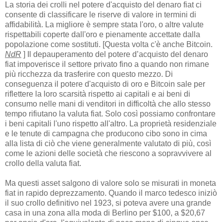
La storia dei crolli nel potere d'acquisto del denaro fiat ci
consente di classificare le riserve di valore in termini di
affidabilità. La migliore è sempre stata l'oro, o altre valute
rispettabili coperte dall'oro e pienamente accettate dalla
popolazione come sostituti. [Questa volta c'è anche Bitcoin.
NdR
] Il depauperamento del potere d’acquisto del denaro
fiat impoverisce il settore privato fino a quando non rimane
più ricchezza da trasferire con questo mezzo. Di
conseguenza il potere d'acquisto di oro e Bitcoin sale per
riflettere la loro scarsità rispetto ai capitali e ai beni di
consumo nelle mani di venditori in difficoltà che allo stesso
tempo rifiutano la valuta fiat. Solo così possiamo confrontare
i beni capitali l'uno rispetto all'altro. La proprietà residenziale
e le tenute di campagna che producono cibo sono in cima
alla lista di ciò che viene generalmente valutato di più, così
come le azioni delle società che riescono a sopravvivere al
crollo della valuta fiat.
Ma questi asset salgono di valore solo se misurati in moneta
fiat in rapido deprezzamento. Quando il marco tedesco iniziò
il suo crollo definitivo nel 1923, si poteva avere una grande
casa in una zona alla moda di Berlino per $100, a $20,67