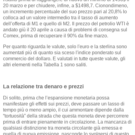
20 marzo e per chiudere, infine, a $1498,7. Cionondimeno,
un incremento percentuale del suo prezzo pari al 20,8% lo
colloca ad un valore intermedio tra il tasso di aumento
dell’offerta di M1 e quello di M2. Il prezzo del petrolio WTI è
andato giù il 20 aprile a causa di problemi di consegna sul
Comex, prima di recuperare il 90% da fine marzo.
Per quanto riguarda le valute, solo l'euro e la sterlina sono
aumentati più di quanto sia sceso l'indice ponderato sul
commercio del dollaro. E valutati in tutte queste valute, gli
altri elementi nella Tabella 1 sono saliti.
La relazione tra denaro e prezzi
Di solito, prima che l’espansione monetaria possa
manifestare gli effetti sui prezzi, deve passare un lasso di
tempo più o meno ampio, il cui ammontare dipende dalla
“tortuosità” della strada che questa moneta deve percorrere
prima di entrare pienamente in circolazione. La mancanza di
qualsiasi distinzione tra moneta circolante già emessa e
quella di nuova emissione, nasconde lo svolgersi di questo