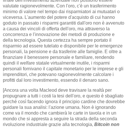
finale dell'investimento aziendale non possono essere
valutate ragionevolmente. Con l'oro, c'è un trasferimento
minimo di valore nel tempo dai risparmiatori ai mutuatari o
viceversa. L'aumento del potere d'acquisto di cui hanno
goduto in passato i risparmi garantiti dall'oro non è avvenuto
a causa dei vincoli di offerta dell'oro, ma attraverso la
concorrenza e l'innovazione dei metodi di produzione e
della tecnologia. Questa certezza ha sempre portato il
risparmio ad essere tutelato e disponibile per le emergenze
personali, la pensione e da trasferire alle famiglie. E oltre a
finanziare il benessere personale e familiare, rendendo
quindi il welfare statale virtualmente inutile, i risparmi
personali fornivano il capitale monetario per le imprese e gli
imprenditori, che potevano ragionevolmente calcolare i
profitti dal loro investimento, essendo il denaro sano.
[Ancora una volta Macleod deve travisare la realtà per
propugnare a tutti i costi la tesi dell'oro, e questo è sbagliato
perché così facendo ignora il principio cardine che dovrebbe
guidare la sua analisi: l'azione umana. Non è ignorando
come va il mondo che cambierà le carte in tavola e in un
mondo che si appresta a seguire la strada della seconda
rivoluzione industriale grazie alla tecnologia,
Bitcoin non