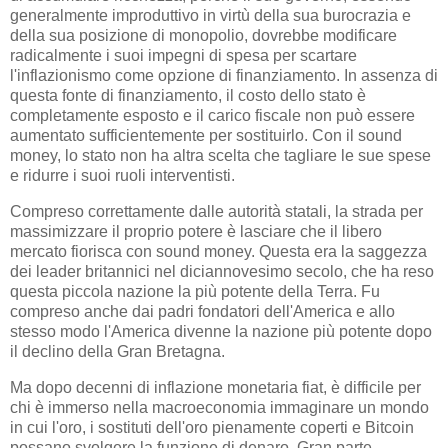
generalmente improduttivo in virtù della sua burocrazia e
della sua posizione di monopolio, dovrebbe modificare
radicalmente i suoi impegni di spesa per scartare
l'inflazionismo come opzione di finanziamento. In assenza di
questa fonte di finanziamento, il costo dello stato è
completamente esposto e il carico fiscale non può essere
aumentato sufficientemente per sostituirlo. Con il sound
money, lo stato non ha altra scelta che tagliare le sue spese
e ridurre i suoi ruoli interventisti.
Compreso correttamente dalle autorità statali, la strada per
massimizzare il proprio potere è lasciare che il libero
mercato fiorisca con sound money. Questa era la saggezza
dei leader britannici nel diciannovesimo secolo, che ha reso
questa piccola nazione la più potente della Terra. Fu
compreso anche dai padri fondatori dell'America e allo
stesso modo l'America divenne la nazione più potente dopo
il declino della Gran Bretagna.
Ma dopo decenni di inflazione monetaria fiat, è difficile per
chi è immerso nella macroeconomia immaginare un mondo
in cui l'oro, i sostituti dell'oro pienamente coperti e Bitcoin
possano svolgere la funzione di denaro. Gran parte