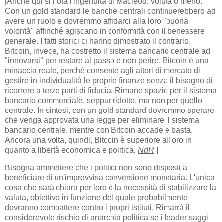
[Anche qui si nota l'ingenuità di Macleod, voluta o meno.
Con un gold standard le banche centrali continuerebbero ad
avere un ruolo e dovremmo affidarci alla loro "buona
volontà" affinché agiscano in conformità con il benessere
generale. I fatti storici ci hanno dimostrato il contrario.
Bitcoin, invece, ha costretto il sistema bancario centrale ad
"innovarsi" per restare al passo e non perire. Bitcoin è una
minaccia reale, perché consente agli attori di mercato di
gestire in individualità le proprie finanze senza il bisogno di
ricorrere a terze parti di fiducia. Rimane spazio per il sistema
bancario commerciale, seppur ridotto, ma non per quello
centrale. In sintesi, con un gold standard dovremmo sperare
che venga approvata una legge per eliminare il sistema
bancario centrale, mentre con Bitcoin accade e basta.
Ancora una volta, quindi, Bitcoin è superiore all'oro in
quanto a libertà economica e politica.
NdR
]
Bisogna ammettere che i politici non sono disposti a
beneficiare di un'improvvisa conversione monetaria. L'unica
cosa che sarà chiara per loro è la necessità di stabilizzare la
valuta, obiettivo in funzione del quale probabilmente
dovranno combattere contro i propri istituti. Rimarrà il
considerevole rischio di anarchia politica se i leader saggi