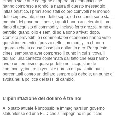
ci sono state due categorie di operatori economici che
hanno compreso a fondo la natura di questo messaggio
inflazionistico. I primi sono stati coloro coinvolti nel mondo
delle criptovalute, come detto sopra, ed i secondi sono stati i
membri del governo cinese, i quali hanno accelerato il loro
ritmo di acquisto di commodity, incluso ferro grezzo, rame e
petrolio; grano, olio e semi di soia sono arrivati dopo.
Com'era prevedibile i commentatori economici hanno visto
questi incrementi di prezzo delle commodity, ma hanno
ignorato che la causa fosse più dollari in giro. Per questo i
cinesi sembrano aver compreso il punto in cui si trova il
dollaro, una certezza confermata dal fatto che essi hanno
avuto un tempismo quasi perfetto nell'acquistare le
commodity; inoltre lo yen si è ripreso di quasi otto punti
percentuali contro un dollaro sempre più debole, un punto di
svolta nella politica dei tassi di cambio.
L’iperinflazione del dollaro è tra noi
Allo stato attuale è impossibile immaginarsi un governo
statunitense ed una FED che si impegnino in politiche