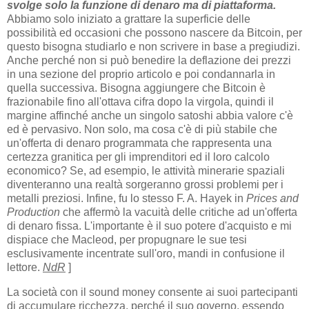
svolge solo la funzione di denaro ma di piattaforma.
Abbiamo solo iniziato a grattare la superficie delle
possibilità ed occasioni che possono nascere da Bitcoin, per
questo bisogna studiarlo e non scrivere in base a pregiudizi.
Anche perché non si può benedire la deflazione dei prezzi
in una sezione del proprio articolo e poi condannarla in
quella successiva. Bisogna aggiungere che Bitcoin è
frazionabile fino all'ottava cifra dopo la virgola, quindi il
margine affinché anche un singolo satoshi abbia valore c'è
ed è pervasivo. Non solo, ma cosa c'è di più stabile che
un'offerta di denaro programmata che rappresenta una
certezza granitica per gli imprenditori ed il loro calcolo
economico? Se, ad esempio, le attività minerarie spaziali
diventeranno una realtà sorgeranno grossi problemi per i
metalli preziosi. Infine, fu lo stesso F. A. Hayek in
Prices and
Production
che affermò la vacuità delle critiche ad un'offerta
di denaro fissa. L'importante è il suo potere d'acquisto e mi
dispiace che Macleod, per propugnare le sue tesi
esclusivamente incentrate sull'oro, mandi in confusione il
lettore.
NdR
]
La società con il sound money consente ai suoi partecipanti
di accumulare ricchezza, perché il suo governo, essendo