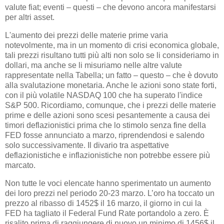
valute fiat; eventi – questi – che devono ancora manifestarsi
per altri asset.
L'aumento dei prezzi delle materie prime varia
notevolmente, ma in un momento di crisi economica globale,
tali prezzi risultano tutti più alti non solo se li consideriamo in
dollari, ma anche se li misuriamo nelle altre valute
rappresentate nella Tabella; un fatto – questo – che è dovuto
alla svalutazione monetaria. Anche le azioni sono state forti,
con il più volatile NASDAQ 100 che ha superato l'indice
S&P 500. Ricordiamo, comunque, che i prezzi delle materie
prime e delle azioni sono scesi pesantemente a causa dei
timori deflazionistici prima che lo stimolo senza fine della
FED fosse annunciato a marzo, riprendendosi e salendo
solo successivamente. Il divario tra aspettative
deflazionistiche e inflazionistiche non potrebbe essere più
marcato.
Non tutte le voci elencate hanno sperimentato un aumento
dei loro prezzi nel periodo 20-23 marzo. L’oro ha toccato un
prezzo al ribasso di 1452$ il 16 marzo, il giorno in cui la
FED ha tagliato il Federal Fund Rate portandolo a zero. È
risalito prima di raggiungere di nuovo un minimo di 1456$ il