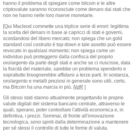
hanno il problema di spiegare come bitcoin e le altre
criptovalute saranno riconosciute come denaro dai stati che
non ne hanno nelle loro riserve monetarie.
[Qui Macleod commette una triplice serie di errori: legittima
la scelta del denaro in base ai capricci di stati e governi,
scordandosi del libero mercato; non spiega che un gold
standard così costruito è top-down e tale assetto può essere
revocato in qualsiasi momento; non spiega come un
individuo può proteggersi dalla confisca del proprio
oro/argento da parte degli stati e anche se ci riuscisse, data
la fisicità del materiale, sarebbe un problema spenderlo e
soprattutto bisognerebbe affidarsi a terze parti. In sostanza,
oro/argento e metalli preziosi in generale sono utili, certo,
ma Bitcoin ha una marcia in più.
NdR
]
Gli stessi stati stanno attualmente progettando le proprie
valute digitali del sistema bancario centrale, attraverso le
quali, sperano, poter controllare l'attività economica e, in
definitiva, i prezzi. Semmai, di fronte all'innovazione
tecnologica, sono spinti dalla determinazione a mantenere
per sé stessi il controllo di tutte le forme di valuta.