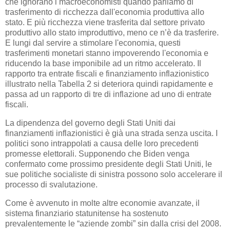
che ignorano i macroeconomisti quando parliamo di
trasferimento di ricchezza dall'economia produttiva allo
stato. E più ricchezza viene trasferita dal settore privato
produttivo allo stato improduttivo, meno ce n’è da trasferire.
E lungi dal servire a stimolare l'economia, questi
trasferimenti monetari stanno impoverendo l'economia e
riducendo la base imponibile ad un ritmo accelerato. Il
rapporto tra entrate fiscali e finanziamento inflazionistico
illustrato nella Tabella 2 si deteriora quindi rapidamente e
passa ad un rapporto di tre di inflazione ad uno di entrate
fiscali.
La dipendenza del governo degli Stati Uniti dai
finanziamenti inflazionistici è già una strada senza uscita. I
politici sono intrappolati a causa delle loro precedenti
promesse elettorali. Supponendo che Biden venga
confermato come prossimo presidente degli Stati Uniti, le
sue politiche socialiste di sinistra possono solo accelerare il
processo di svalutazione.
Come è avvenuto in molte altre economie avanzate, il
sistema finanziario statunitense ha sostenuto
prevalentemente le “aziende zombi” sin dalla crisi del 2008.