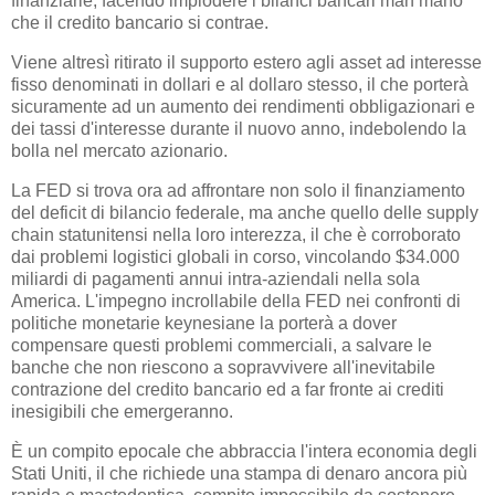
finanziarie, facendo implodere i bilanci bancari man mano
che il credito bancario si contrae.
Viene altresì ritirato il supporto estero agli asset ad interesse
fisso denominati in dollari e al dollaro stesso, il che porterà
sicuramente ad un aumento dei rendimenti obbligazionari e
dei tassi d'interesse durante il nuovo anno, indebolendo la
bolla nel mercato azionario.
La FED si trova ora ad affrontare non solo il finanziamento
del deficit di bilancio federale, ma anche quello delle supply
chain statunitensi nella loro interezza, il che è corroborato
dai problemi logistici globali in corso, vincolando $34.000
miliardi di pagamenti annui intra-aziendali nella sola
America. L'impegno incrollabile della FED nei confronti di
politiche monetarie keynesiane la porterà a dover
compensare questi problemi commerciali, a salvare le
banche che non riescono a sopravvivere all'inevitabile
contrazione del credito bancario ed a far fronte ai crediti
inesigibili che emergeranno.
È un compito epocale che abbraccia l'intera economia degli
Stati Uniti, il che richiede una stampa di denaro ancora più