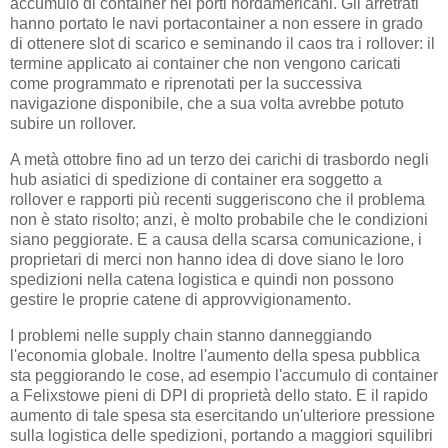
accumulo di container nei porti nordamericani. Gli arretrati
hanno portato le navi portacontainer a non essere in grado
di ottenere slot di scarico e seminando il caos tra i rollover: il
termine applicato ai container che non vengono caricati
come programmato e riprenotati per la successiva
navigazione disponibile, che a sua volta avrebbe potuto
subire un rollover.
A metà ottobre fino ad un terzo dei carichi di trasbordo negli
hub asiatici di spedizione di container era soggetto a
rollover e rapporti più recenti suggeriscono che il problema
non è stato risolto; anzi, è molto probabile che le condizioni
siano peggiorate. E a causa della scarsa comunicazione, i
proprietari di merci non hanno idea di dove siano le loro
spedizioni nella catena logistica e quindi non possono
gestire le proprie catene di approvvigionamento.
I problemi nelle supply chain stanno danneggiando
l'economia globale. Inoltre l'aumento della spesa pubblica
sta peggiorando le cose, ad esempio l'accumulo di container
a Felixstowe pieni di DPI di proprietà dello stato. E il rapido
aumento di tale spesa sta esercitando un'ulteriore pressione
sulla logistica delle spedizioni, portando a maggiori squilibri