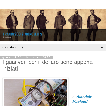
▼
giovedì 31 dicembre 2020
I guai veri per il dollaro sono appena
iniziati
di
Alasdair
Macleod