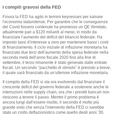
I compiti gravosi della FED
Finora la FED ha agito in termini keynesiani per salvare
l'economia statunitense. Per garantire che le conseguenze
del Covid fossero contenute ha promesso un QE illimitato,
attualmente pari a $120 miliardi al mese, in modo da
finanziare l'aumento del deficit del bilancio federale. Ha
imposto tassi d'interesse a zero per mantenere bassi i costi
di finanziamento. Il ciclo iniziale di inflazione monetaria ha
finanziato due terzi dell'aumento della spesa federale nella
seconda metà dell'anno fiscale 2020 fino alla fine di
settembre, il terzo rimanente è stato generato dalle entrate
fiscali. Un secondo "pacchetto di stimolo" è previsto a breve,
il quale sarà finanziato da un'ulteriore inflazione monetaria.
Il compito della FED si sta ora evolvendo dal finanziare il
crescente deficit del governo federale a sostenere anche le
interruzioni nelle supply chain, ora che i prestiti bancari non
riescono a tenere il passo. Mentre il primo problema è
ancora lungi dall'essere risolto, il secondo è molto più
grande visto che senza l'intervento della FED ci sarebbe
stato un crollo deflazionistico come quello degli anni '30,