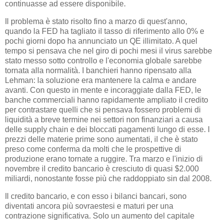
continuasse ad essere disponibile.
Il problema è stato risolto fino a marzo di quest'anno,
quando la FED ha tagliato il tasso di riferimento allo 0% e
pochi giorni dopo ha annunciato un QE illimitato. A quel
tempo si pensava che nel giro di pochi mesi il virus sarebbe
stato messo sotto controllo e l'economia globale sarebbe
tornata alla normalità. I banchieri hanno ripensato alla
Lehman: la soluzione era mantenere la calma e andare
avanti. Con questo in mente e incoraggiate dalla FED, le
banche commerciali hanno rapidamente ampliato il credito
per contrastare quelli che si pensava fossero problemi di
liquidità a breve termine nei settori non finanziari a causa
delle supply chain e dei bloccati pagamenti lungo di esse. I
prezzi delle materie prime sono aumentati, il che è stato
preso come conferma da molti che le prospettive di
produzione erano tornate a ruggire. Tra marzo e l'inizio di
novembre il credito bancario è cresciuto di quasi $2.000
miliardi, nonostante fosse più che raddoppiato sin dal 2008.
Il credito bancario, e con esso i bilanci bancari, sono
diventati ancora più sovraestesi e maturi per una
contrazione significativa. Solo un aumento del capitale