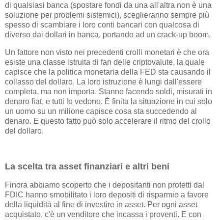
di qualsiasi banca (spostare fondi da una all'altra non è una
soluzione per problemi sistemici), sceglieranno sempre più
spesso di scambiare i loro conti bancari con qualcosa di
diverso dai dollari in banca, portando ad un crack-up boom.
Un fattore non visto nei precedenti crolli monetari è che ora
esiste una classe istruita di fan delle criptovalute, la quale
capisce che la politica monetaria della FED sta causando il
collasso del dollaro. La loro istruzione è lungi dall'essere
completa, ma non importa. Stanno facendo soldi, misurati in
denaro fiat, e tutti lo vedono. È finita la situazione in cui solo
un uomo su un milione capisce cosa sta succedendo al
denaro. E questo fatto può solo accelerare il ritmo del crollo
del dollaro.
La scelta tra asset finanziari e altri beni
Finora abbiamo scoperto che i depositanti non protetti dal
FDIC hanno smobilitato i loro depositi di risparmio a favore
della liquidità al fine di investire in asset. Per ogni asset
acquistato, c'è un venditore che incassa i proventi. E con