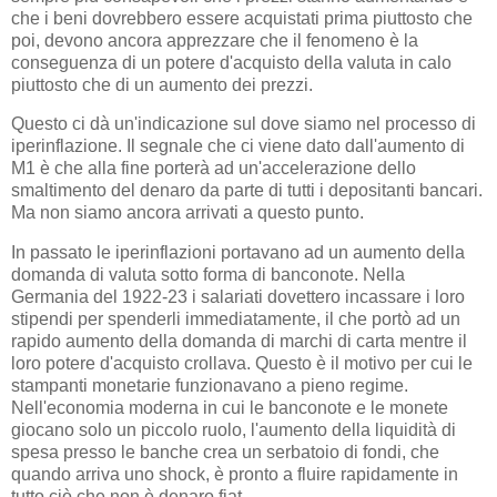
che i beni dovrebbero essere acquistati prima piuttosto che
poi, devono ancora apprezzare che il fenomeno è la
conseguenza di un potere d'acquisto della valuta in calo
piuttosto che di un aumento dei prezzi.
Questo ci dà un'indicazione sul dove siamo nel processo di
iperinflazione. Il segnale che ci viene dato dall'aumento di
M1 è che alla fine porterà ad un'accelerazione dello
smaltimento del denaro da parte di tutti i depositanti bancari.
Ma non siamo ancora arrivati a questo punto.
In passato le iperinflazioni portavano ad un aumento della
domanda di valuta sotto forma di banconote. Nella
Germania del 1922-23 i salariati dovettero incassare i loro
stipendi per spenderli immediatamente, il che portò ad un
rapido aumento della domanda di marchi di carta mentre il
loro potere d'acquisto crollava. Questo è il motivo per cui le
stampanti monetarie funzionavano a pieno regime.
Nell'economia moderna in cui le banconote e le monete
giocano solo un piccolo ruolo, l'aumento della liquidità di
spesa presso le banche crea un serbatoio di fondi, che
quando arriva uno shock, è pronto a fluire rapidamente in
tutto ciò che non è denaro fiat.