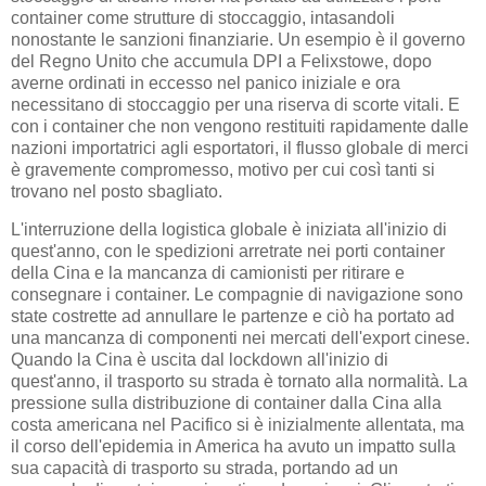
container come strutture di stoccaggio, intasandoli
nonostante le sanzioni finanziarie. Un esempio è il governo
del Regno Unito che accumula DPI a Felixstowe, dopo
averne ordinati in eccesso nel panico iniziale e ora
necessitano di stoccaggio per una riserva di scorte vitali. E
con i container che non vengono restituiti rapidamente dalle
nazioni importatrici agli esportatori, il flusso globale di merci
è gravemente compromesso, motivo per cui così tanti si
trovano nel posto sbagliato.
L'interruzione della logistica globale è iniziata all'inizio di
quest'anno, con le spedizioni arretrate nei porti container
della Cina e la mancanza di camionisti per ritirare e
consegnare i container. Le compagnie di navigazione sono
state costrette ad annullare le partenze e ciò ha portato ad
una mancanza di componenti nei mercati dell'export cinese.
Quando la Cina è uscita dal lockdown all'inizio di
quest'anno, il trasporto su strada è tornato alla normalità. La
pressione sulla distribuzione di container dalla Cina alla
costa americana nel Pacifico si è inizialmente allentata, ma
il corso dell'epidemia in America ha avuto un impatto sulla
sua capacità di trasporto su strada, portando ad un