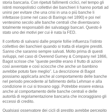
storia bancaria. Con ripetuti fallimenti ciclici, nel tempo gli
istinti monopolistici collettivi dei banchieri li hanno portati ad
unirsi per evitare che una crisi in una o più banche li
infettasse (come nel caso di Barings nel 1890) e poi nel
ventesimo secolo alle banche centrali che diventavano
totalmente responsabili dei salvataggi bancari. Questo è
stato uno dei motivi per cui è nata la FED.
Il conforto di salvarsi dalle proprie follie influenza l'istinto
collettivo dei banchieri quando si tratta di elargire prestiti.
Sanno che saranno sempre salvati. Molto prima di questi
sviluppi, nel caso di Overend Gurney & Company nel 1866,
Bagot scrisse che "queste perdite erano il frutto di azioni
così avventate e così sciocche che anche un bambino
avrebbe potuto fare meglio". La descrizione di Bagot
possiamo applicarla anche al comportamento delle banche
nel periodo precedente al fallimento della Lehman e alla
condizione in cui si trovano oggi. Potrebbe essere estesa
anche al comportamento delle banche centrali e delle
autorità di regolamentazione bancaria che incoraggiano gli
eccessi di credito.
Qualsiasi osservatore dei cicli di prestito avrebbe percepito