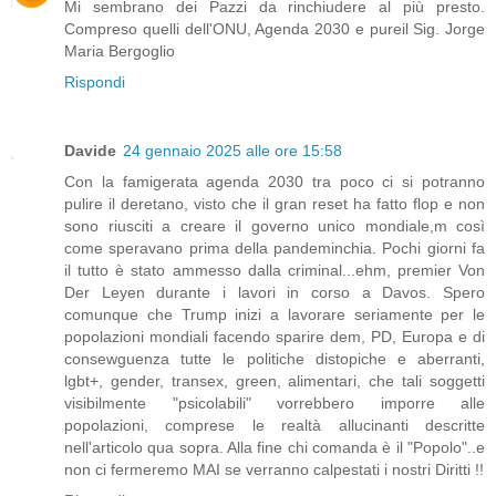
Mi sembrano dei Pazzi da rinchiudere al più presto.
Compreso quelli dell'ONU, Agenda 2030 e pureil Sig. Jorge
Maria Bergoglio
Rispondi
Davide
24 gennaio 2025 alle ore 15:58
Con la famigerata agenda 2030 tra poco ci si potranno
pulire il deretano, visto che il gran reset ha fatto flop e non
sono riusciti a creare il governo unico mondiale,m così
come speravano prima della pandeminchia. Pochi giorni fa
il tutto è stato ammesso dalla criminal...ehm, premier Von
Der Leyen durante i lavori in corso a Davos. Spero
comunque che Trump inizi a lavorare seriamente per le
popolazioni mondiali facendo sparire dem, PD, Europa e di
consewguenza tutte le politiche distopiche e aberranti,
lgbt+, gender, transex, green, alimentari, che tali soggetti
visibilmente "psicolabili" vorrebbero imporre alle
popolazioni, comprese le realtà allucinanti descritte
nell'articolo qua sopra. Alla fine chi comanda è il "Popolo"..e
non ci fermeremo MAI se verranno calpestati i nostri Diritti !!