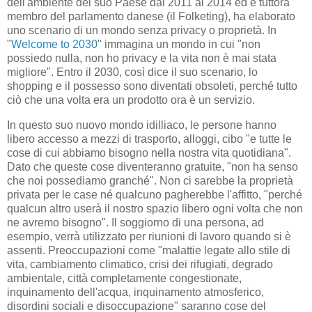
dell'ambiente del suo Paese dal 2011 al 2014 ed è tuttora
membro del parlamento danese (il Folketing), ha elaborato
uno scenario di un mondo senza privacy o proprietà. In
"
Welcome to 2030
" immagina un mondo in cui "non
possiedo nulla, non ho privacy e la vita non è mai stata
migliore". Entro il 2030, così dice il suo scenario, lo
shopping e il possesso sono diventati obsoleti, perché tutto
ciò che una volta era un prodotto ora è un servizio.
In questo suo nuovo mondo idilliaco, le persone hanno
libero accesso a mezzi di trasporto, alloggi, cibo "e tutte le
cose di cui abbiamo bisogno nella nostra vita quotidiana".
Dato che queste cose diventeranno gratuite, "non ha senso
che noi possediamo granché". Non ci sarebbe la proprietà
privata per le case né qualcuno pagherebbe l'affitto, "perché
qualcun altro userà il nostro spazio libero ogni volta che non
ne avremo bisogno". Il soggiorno di una persona, ad
esempio, verrà utilizzato per riunioni di lavoro quando si è
assenti. Preoccupazioni come "malattie legate allo stile di
vita, cambiamento climatico, crisi dei rifugiati, degrado
ambientale, città completamente congestionate,
inquinamento dell'acqua, inquinamento atmosferico,
disordini sociali e disoccupazione" saranno cose del