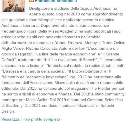
Francesco Simoncelli
Divulgatore e studioso della Scuola Austriaca, ha
aperto questo blog nel 2010 come approfondimento
alle questioni economico/politiche analizzate secondo un'ottica
Austriaca e libertaria. Dopo aver affinato le sue conoscenze
frequentando i corsi della Mises Academy, ha visto pubblicati i suoi
articoli anche su siti con notevole risonanza nell'ambito
dell'informazione economica: Yahoo Finanza, Money.it, Trend Online,
Miglio Verde, Rischio Calcolato. Autore dei libri "L'economia è un
gioco da ragazzi", "La fine delle fallacie economiche" e "Il Grande
Default"; traduttore dei libri "La rivoluzione di Satoshi", "L'economia
cristiana in una lezione", "Imposta sul reddito: la radice di tutti i mali",
"L'ascesa e la caduta della società", "Il Bitcoin Standard" e "Il
fallimento dell'economia keynesiana". Nel 2012 ha partecipato alla
fondazione dell'Associazione Mises Italia di cui è stato responsabile
editoriale. Dal 2013 ha collaborato col magazine The Fielder per cui
ha scritto articoli di economia e finanza. Dal 2018 è stato community
manager per Melis Wallet. Dal 2019 è stato nel Comitato Scientifico
di Bcademy. Dal 2021 conduce il podcast "Bcaucus" di Satoshi
Design.
Visualizza il mio profilo completo