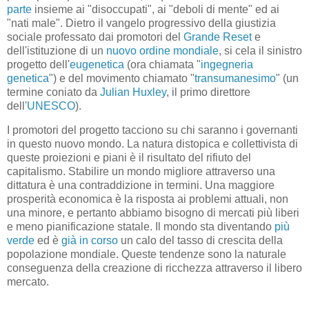
parte
insieme ai "disoccupati", ai "deboli di mente" ed ai
"nati male". Dietro il vangelo progressivo della giustizia
sociale professato dai promotori del
Grande Reset
e
dell'istituzione di un
nuovo ordine mondiale
, si cela il sinistro
progetto dell'
eugenetica
(ora chiamata "
ingegneria
genetica
") e del movimento chiamato "
transumanesimo
" (un
termine coniato da
Julian Huxley
, il primo direttore
dell'
UNESCO
).
I promotori del progetto tacciono su chi saranno i governanti
in questo nuovo mondo. La natura distopica e collettivista di
queste proiezioni e piani è il risultato del rifiuto del
capitalismo. Stabilire un mondo migliore attraverso una
dittatura è una contraddizione in termini. Una maggiore
prosperità economica è la risposta ai problemi attuali, non
una minore, e pertanto abbiamo bisogno di mercati più liberi
e meno pianificazione statale. Il mondo sta diventando
più
verde
ed è
già in corso
un calo del tasso di crescita della
popolazione mondiale. Queste tendenze sono la naturale
conseguenza della creazione di ricchezza attraverso il libero
mercato.