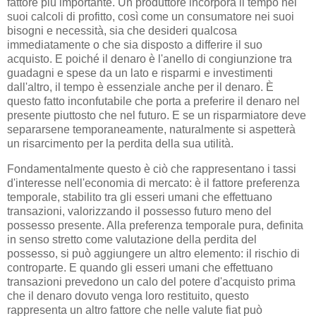
fattore più importante. Un produttore incorpora il tempo nei
suoi calcoli di profitto, così come un consumatore nei suoi
bisogni e necessità, sia che desideri qualcosa
immediatamente o che sia disposto a differire il suo
acquisto. E poiché il denaro è l'anello di congiunzione tra
guadagni e spese da un lato e risparmi e investimenti
dall'altro, il tempo è essenziale anche per il denaro. È
questo fatto inconfutabile che porta a preferire il denaro nel
presente piuttosto che nel futuro. E se un risparmiatore deve
separarsene temporaneamente, naturalmente si aspetterà
un risarcimento per la perdita della sua utilità.
Fondamentalmente questo è ciò che rappresentano i tassi
d'interesse nell'economia di mercato: è il fattore preferenza
temporale, stabilito tra gli esseri umani che effettuano
transazioni, valorizzando il possesso futuro meno del
possesso presente. Alla preferenza temporale pura, definita
in senso stretto come valutazione della perdita del
possesso, si può aggiungere un altro elemento: il rischio di
controparte. E quando gli esseri umani che effettuano
transazioni prevedono un calo del potere d'acquisto prima
che il denaro dovuto venga loro restituito, questo
rappresenta un altro fattore che nelle valute fiat può