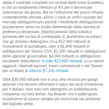
abbia il controllo completo sui risultati delle linee di politica
e che un rendimento inferiore al 4% per il decennale
statunitense sia giusto. Ma se l'inflazione dei prezzi rimane
costantemente elevata, allora ci sarà un crollo causato dal
mercato obbligazionario poiché i rendimenti obbligazionari
graviteranno verso un livello determinato dalla somma di
preferenza temporale, deprezzamento della valuta e
aumento del rischio di controparte. E dovremmo ricordarci
che gli stranieri detengono circa $12.000 miliardi di
investimenti di portafoglio, oltre a $6.400 miliardi in
obbligazioni del Tesoro USA, $1.300 miliardi in obbligazioni
delle agenzie governative, $4.000 miliardi in obbligazioni
societarie statunitensi:
in tutto $23.600 miliardi
, a cui vanno
aggiunti i depositi bancari, buoni commerciali e del Tesoro
per un totale di
ulteriori $7.100 miliardi
.
Oltre $30.000 miliardi non è una cifra irrisoria per quegli
stranieri che devono affrontare il rialzo dei tassi d'interesse
per il dollaro. Non solo non ottengono un soddisfacente
compenso sui loro dollari, ma fintanto che li trattengono,
scopriranno di essere sempre più invischiati nei problemi
del biglietto verde.