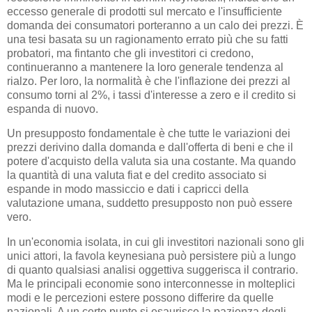
eccesso generale di prodotti sul mercato e l'insufficiente
domanda dei consumatori porteranno a un calo dei prezzi. È
una tesi basata su un ragionamento errato più che su fatti
probatori, ma fintanto che gli investitori ci credono,
continueranno a mantenere la loro generale tendenza al
rialzo. Per loro, la normalità è che l'inflazione dei prezzi al
consumo torni al 2%, i tassi d'interesse a zero e il credito si
espanda di nuovo.
Un presupposto fondamentale è che tutte le variazioni dei
prezzi derivino dalla domanda e dall'offerta di beni e che il
potere d'acquisto della valuta sia una costante. Ma quando
la quantità di una valuta fiat e del credito associato si
espande in modo massiccio e dati i capricci della
valutazione umana, suddetto presupposto non può essere
vero.
In un'economia isolata, in cui gli investitori nazionali sono gli
unici attori, la favola keynesiana può persistere più a lungo
di quanto qualsiasi analisi oggettiva suggerisca il contrario.
Ma le principali economie sono interconnesse in molteplici
modi e le percezioni estere possono differire da quelle
nazionali. A un certo punto si esaurisce la pazienza degli