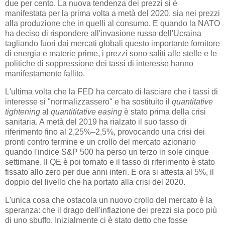
due per cento. La nuova tendenza dei prezzi si è
manifestata per la prima volta a metà del 2020, sia nei prezzi
alla produzione che in quelli al consumo. E quando la NATO
ha deciso di rispondere all'invasione russa dell'Ucraina
tagliando fuori dai mercati globali questo importante fornitore
di energia e materie prime, i prezzi sono saliti alle stelle e le
politiche di soppressione dei tassi di interesse hanno
manifestamente fallito.
L'ultima volta che la FED ha cercato di lasciare che i tassi di
interesse si "normalizzassero" e ha sostituito il
quantitative
tightening
al
quantititative easing
è stato prima della crisi
sanitaria. A metà del 2019 ha rialzato il suo tasso di
riferimento fino al 2,25%–2,5%, provocando una crisi dei
pronti contro termine e un crollo del mercato azionario
quando l'indice S&P 500 ha perso un terzo in sole cinque
settimane. Il QE è poi tornato e il tasso di riferimento è stato
fissato allo zero per due anni interi. E ora si attesta al 5%, il
doppio del livello che ha portato alla crisi del 2020.
L'unica cosa che ostacola un nuovo crollo del mercato è la
speranza: che il drago dell'inflazione dei prezzi sia poco più
di uno sbuffo. Inizialmente ci è stato detto che fosse