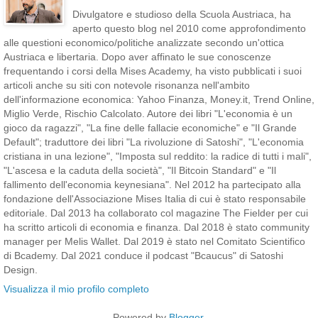
Divulgatore e studioso della Scuola Austriaca, ha
aperto questo blog nel 2010 come approfondimento
alle questioni economico/politiche analizzate secondo un'ottica
Austriaca e libertaria. Dopo aver affinato le sue conoscenze
frequentando i corsi della Mises Academy, ha visto pubblicati i suoi
articoli anche su siti con notevole risonanza nell'ambito
dell'informazione economica: Yahoo Finanza, Money.it, Trend Online,
Miglio Verde, Rischio Calcolato. Autore dei libri "L'economia è un
gioco da ragazzi", "La fine delle fallacie economiche" e "Il Grande
Default"; traduttore dei libri "La rivoluzione di Satoshi", "L'economia
cristiana in una lezione", "Imposta sul reddito: la radice di tutti i mali",
"L'ascesa e la caduta della società", "Il Bitcoin Standard" e "Il
fallimento dell'economia keynesiana". Nel 2012 ha partecipato alla
fondazione dell'Associazione Mises Italia di cui è stato responsabile
editoriale. Dal 2013 ha collaborato col magazine The Fielder per cui
ha scritto articoli di economia e finanza. Dal 2018 è stato community
manager per Melis Wallet. Dal 2019 è stato nel Comitato Scientifico
di Bcademy. Dal 2021 conduce il podcast "Bcaucus" di Satoshi
Design.
Visualizza il mio profilo completo
Powered by
Blogger
.