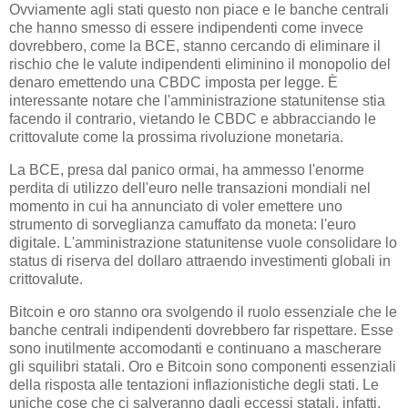
Ovviamente agli stati questo non piace e le banche centrali
che hanno smesso di essere indipendenti come invece
dovrebbero, come la BCE, stanno cercando di eliminare il
rischio che le valute indipendenti eliminino il monopolio del
denaro emettendo una CBDC imposta per legge. È
interessante notare che l'amministrazione statunitense stia
facendo il contrario, vietando le CBDC e abbracciando le
crittovalute come la prossima rivoluzione monetaria.
La BCE, presa dal panico ormai, ha ammesso l'enorme
perdita di utilizzo dell'euro nelle transazioni mondiali nel
momento in cui ha annunciato di voler emettere uno
strumento di sorveglianza camuffato da moneta: l'euro
digitale. L'amministrazione statunitense vuole consolidare lo
status di riserva del dollaro attraendo investimenti globali in
crittovalute.
Bitcoin e oro stanno ora svolgendo il ruolo essenziale che le
banche centrali indipendenti dovrebbero far rispettare. Esse
sono inutilmente accomodanti e continuano a mascherare
gli squilibri statali. Oro e Bitcoin sono componenti essenziali
della risposta alle tentazioni inflazionistiche degli stati. Le
uniche cose che ci salveranno dagli eccessi statali, infatti,