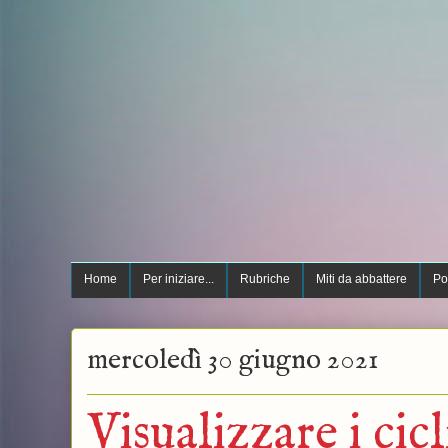
Home
Per iniziare...
Rubriche
Miti da abbattere
Po
mercoledì 30 giugno 2021
Visualizzare i cicl