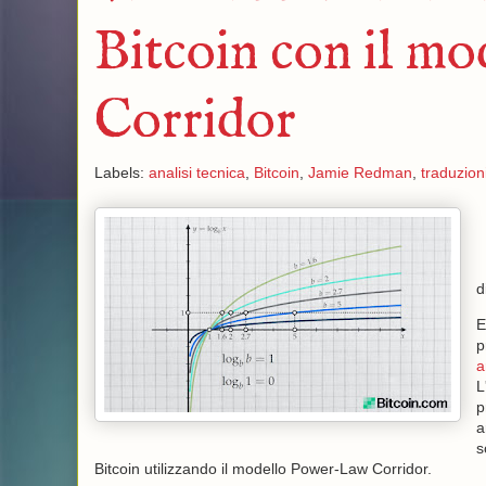
Bitcoin con il m
Corridor
Labels:
analisi tecnica
,
Bitcoin
,
Jamie Redman
,
traduzion
d
E
p
a
L
p
a
s
Bitcoin utilizzando il modello Power-Law Corridor.