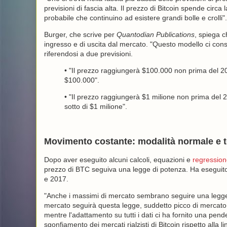
previsioni di fascia alta. Il prezzo di Bitcoin spende circ
probabile che continuino ad esistere grandi bolle e crolli".
Burger, che scrive per
Quantodian Publications
, spiega c
ingresso e di uscita dal mercato. "Questo modello ci cons
riferendosi a due previsioni.
• "Il prezzo raggiungerà $100.000 non prima del 202
$100.000".
• "Il prezzo raggiungerà $1 milione non prima del 2
sotto di $1 milione".
Movimento costante: modalità normale e 
Dopo aver eseguito alcuni calcoli, equazioni e
regression
prezzo di BTC seguiva una legge di potenza. Ha eseguito l
e 2017.
"Anche i massimi di mercato sembrano seguire una legge 
mercato seguirà questa legge, suddetto picco di mercato
mentre l'adattamento su tutti i dati ci ha fornito una pe
sgonfiamento dei mercati rialzisti di Bitcoin rispetto alla 