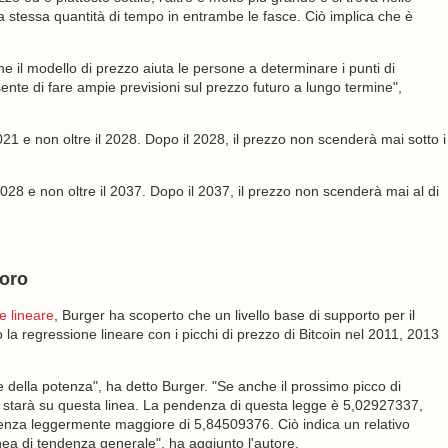
a la stessa quantità di tempo in entrambe le fasce. Ciò implica che è
he il modello di prezzo aiuta le persone a determinare i punti di
ente di fare ampie previsioni sul prezzo futuro a lungo termine",
1 e non oltre il 2028. Dopo il 2028, il prezzo non scenderà mai sotto i
028 e non oltre il 2037. Dopo il 2037, il prezzo non scenderà mai al di
toro
e lineare
, Burger ha scoperto che un livello base di supporto per il
a regressione lineare con i picchi di prezzo di Bitcoin nel 2011, 2013
della potenza", ha detto Burger. "Se anche il prossimo picco di
 starà su questa linea. La pendenza di questa legge è 5,02927337,
ndenza leggermente maggiore di 5,84509376. Ciò indica un relativo
linea di tendenza generale", ha aggiunto l'autore.