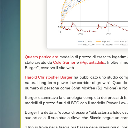
Questo particolare
modello di prezzo di crescita logaritm
stato creato da
Cole Garner
e
@quantadelic
. Inoltre il 
Burger", osserva il sito web.
Harold Christopher Burger
ha pubblicato uno studio compl
natural long-term power-law corridor of growth". Quando
numero di persone come John McAfee ($1 milione) e Nouri
Burger esaminava la cronologia completa dei prezzi di Bitc
modelli di prezzo futuri di BTC con il modello Power Law
Burger ha detto all'epoca di essere "abbastanza fiducioso 
suo articolo. Il suo studio rileva che Bitcoin segue un cor
"Uno si trova nella fascia più bassa delle previsioni di prez