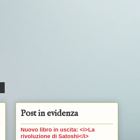
Post in evidenza
Nuovo libro in uscita: <i>La
rivoluzione di Satoshi</i>