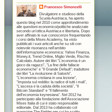
Francesco Simoncelli
Divulgatore e studioso della
Scuola Austriaca, ha aperto
questo blog nel 2010 come approfondimento
alle questioni economico/politiche analizzate
secondo un'ottica Austriaca e libertaria. Dopo
aver affinato le sue conoscenze frequentando
i corsi della Mises Academy, ha visto
pubblicati i suoi articoli anche su siti con
notevole risonanza nell'ambito
dell'informazione economica: Yahoo Finanza,
Money.it, Trend Online, Miglio Verde, Rischio
Calcolato. Autore dei libri "L'economia è un
gioco da ragazzi", "La fine delle fallacie
economiche" e "Il Grande Default"; traduttore
dei libri "La rivoluzione di Satoshi",
"L'economia cristiana in una lezione",
"Imposta sul reddito: la radice di tutti i mali",
"L'ascesa e la caduta della società", "Il
Bitcoin Standard" e "Il fallimento
dell'economia keynesiana". Nel 2012 ha
partecipato alla fondazione dell'Associazione
Mises Italia di cui è stato responsabile
editoriale. Dal 2013 ha collaborato col
magazine The Fielder per cui ha scritto