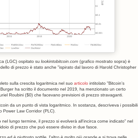
ica (LGC) ospitato su
lookintobitcoin.com
(grafico mostrato sopra) è
modello di prezzo è stato anche "ispirato dal lavoro di Harold Christopher
eto sulla crescita logaritmica nel suo
articolo
intitolato "Bitcoin’s
 Burger ha scritto il documento nel 2019, ha menzionato un certo
el Roubini ($0) che facevano previsioni di prezzo stravaganti.
oin da un punto di vista logaritmico. In sostanza, descriveva i possibili
 o Power Law Corridor (PLC).
nel lungo termine, il prezzo si evolverà all'incirca come indicato" nel
ridoio di prezzo che può essere diviso in due fasce.
zo ed è piuttosto sottile, l'altro è molto più grande e si trova nelle