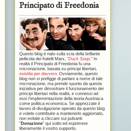
Principato di Freedonia
Questo blog è nato sulla scia della brillante
pellicola dei fratelli Marx, "
Duck Soup
." In
realtà il Principato di Freedonia fu una
micronazione, basata su principi libertari,
esistita per davvero
. Ovviamente, questo
blog non si prefigge di parlare a nome di tale
micronazione, ma prende spunto da questa
iniziativa per dimostrare il funzionamento dei
principi libertari nella realtà, e connessi ad
essi l'implementazione della teoria Austriaca
come politica economica. Se apprezzate il
lavoro di divulgazione operato da questo blog
e volete contribuire a mantenerlo aggiornato,
non esitate a cliccare sui pulsanti
"
Donazione
" qui sotto ed esprimere
liberamente il vostro supporto.