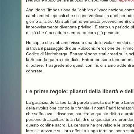
(Versione audio della traduzione disponibile qui:
https://
Anni dopo l'imposizione dell'obbligo di vaccinazione contro 
cambiamenti epocali che si sono verificati in quel peri
giorno all'altro. Gli stati hanno emanato provvedimenti dr
improvvisamente diventate privilegi. È stato un periodo pi
di ciò che è accaduto sembra ancora più pesante.
Ho capito che abbiamo vissuto una delle violazioni dei dirit
si trova il passaggio di due Rubiconi: l'erosione del Prim
Codice di Norimberga. Entrambi sono stati creati sulla sci
la Seconda guerra mondiale. Entrambe sono fondamentali,
di potere. Trasgredendo questi confini, ci siamo addentrati 
concrete.
Le prime regole: pilastri della libertà e dell
La garanzia della libertà di parola sancita dal Primo Em
della rivoluzione contro la tirannia. I nostri Padri fonda
che soffocava il dissenso, sancirono questo diritto a prot
persone di ascoltare tutti i lati di una questione e pren
questo confine sacro. La censura ha prevalso e le prospet
loro sicurezza e sui loro effetti a lungo termine, sono sta