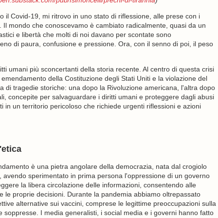
open.substack.com/pub/fsimoncelli/p/echi-di-tirannia
)
il Covid-19, mi ritrovo in uno stato di riflessione, alle prese con i
odo. Il mondo che conoscevamo è cambiato radicalmente, quasi da un
astici e libertà che molti di noi davano per scontate sono
eno di paura, confusione e pressione. Ora, con il senno di poi, il peso
ti umani più sconcertanti della storia recente. Al centro di questa crisi
o emendamento della Costituzione degli Stati Uniti e la violazione del
a di tragedie storiche: una dopo la Rivoluzione americana, l'altra dopo
 concepite per salvaguardare i diritti umani e proteggere dagli abusi
in un territorio pericoloso che richiede urgenti riflessioni e azioni
'etica
endamento è una pietra angolare della democrazia, nata dal crogiolo
tori, avendo sperimentato in prima persona l'oppressione di un governo
eggere la libera circolazione delle informazioni, consentendo alle
dere le proprie decisioni. Durante la pandemia abbiamo oltrepassato
tive alternative sui vaccini, comprese le legittime preoccupazioni sulla
te soppresse. I media generalisti, i social media e i governi hanno fatto