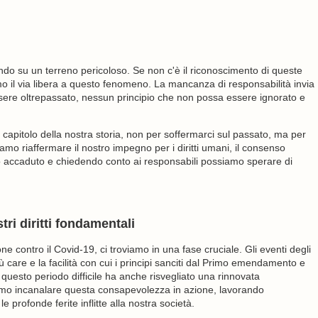
o su un terreno pericoloso. Se non c'è il riconoscimento di queste
iamo il via libera a questo fenomeno. La mancanza di responsabilità invia
sere oltrepassato, nessun principio che non possa essere ignorato e
apitolo della nostra storia, non per soffermarci sul passato, ma per
mo riaffermare il nostro impegno per i diritti umani, il consenso
to accaduto e chiedendo conto ai responsabili possiamo sperare di
ri diritti fondamentali
 contro il Covid-19, ci troviamo in una fase cruciale. Gli eventi degli
più care e la facilità con cui i principi sanciti dal Primo emendamento e
uesto periodo difficile ha anche risvegliato una rinnovata
iamo incanalare questa consapevolezza in azione, lavorando
 profonde ferite inflitte alla nostra società.