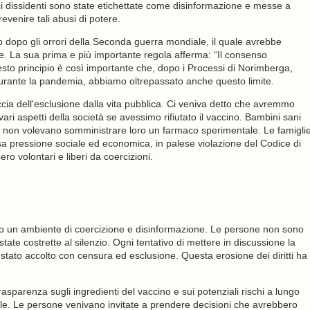
i dissidenti sono state etichettate come disinformazione e messe a
evenire tali abusi di potere.
o dopo gli orrori della Seconda guerra mondiale, il quale avrebbe
e. La sua prima e più importante regola afferma: “Il consenso
sto principio è così importante che, dopo i Processi di Norimberga,
durante la pandemia, abbiamo oltrepassato anche questo limite.
cia dell'esclusione dalla vita pubblica. Ci veniva detto che avremmo
ari aspetti della società se avessimo rifiutato il vaccino. Bambini sani
ori non volevano somministrare loro un farmaco sperimentale. Le famigli
nsa pressione sociale ed economica, in palese violazione del Codice di
ro volontari e liberi da coercizioni.
ato un ambiente di coercizione e disinformazione. Le persone non sono
state costrette al silenzio. Ogni tentativo di mettere in discussione la
 stato accolto con censura ed esclusione. Questa erosione dei diritti ha
parenza sugli ingredienti del vaccino e sui potenziali rischi a lungo
le. Le persone venivano invitate a prendere decisioni che avrebbero