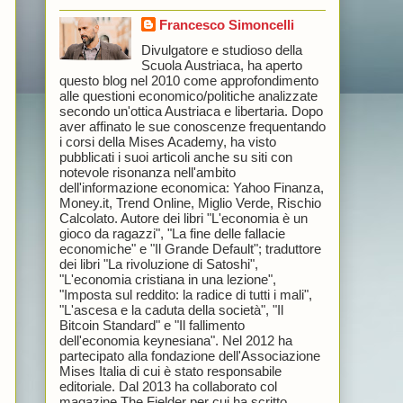
Francesco Simoncelli
Divulgatore e studioso della
Scuola Austriaca, ha aperto
questo blog nel 2010 come approfondimento
alle questioni economico/politiche analizzate
secondo un'ottica Austriaca e libertaria. Dopo
aver affinato le sue conoscenze frequentando
i corsi della Mises Academy, ha visto
pubblicati i suoi articoli anche su siti con
notevole risonanza nell'ambito
dell'informazione economica: Yahoo Finanza,
Money.it, Trend Online, Miglio Verde, Rischio
Calcolato. Autore dei libri "L'economia è un
gioco da ragazzi", "La fine delle fallacie
economiche" e "Il Grande Default"; traduttore
dei libri "La rivoluzione di Satoshi",
"L'economia cristiana in una lezione",
"Imposta sul reddito: la radice di tutti i mali",
"L'ascesa e la caduta della società", "Il
Bitcoin Standard" e "Il fallimento
dell'economia keynesiana". Nel 2012 ha
partecipato alla fondazione dell'Associazione
Mises Italia di cui è stato responsabile
editoriale. Dal 2013 ha collaborato col
magazine The Fielder per cui ha scritto