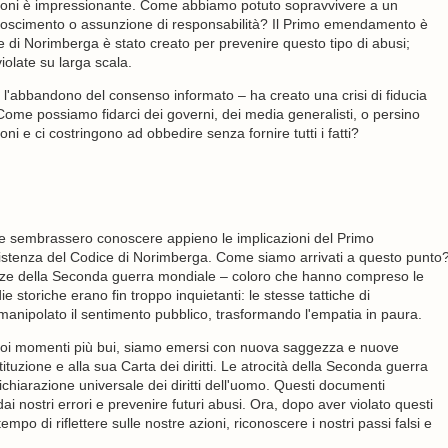
zioni è impressionante. Come abbiamo potuto sopravvivere a un
conoscimento o assunzione di responsabilità? Il Primo emendamento è
ce di Norimberga è stato creato per prevenire questo tipo di abusi;
olate su larga scala.
e l'abbandono del consenso informato – ha creato una crisi di fiducia
ome possiamo fidarci dei governi, dei media generalisti, o persino
i e ci costringono ad obbedire senza fornire tutti i fatti?
e sembrassero conoscere appieno le implicazioni del Primo
stenza del Codice di Norimberga. Come siamo arrivati ​​a questo punto
nze della Seconda guerra mondiale – coloro che hanno compreso le
ie storiche erano fin troppo inquietanti: le stesse tattiche di
anipolato il sentimento pubblico, trasformando l'empatia in paura.
 suoi momenti più bui, siamo emersi con nuova saggezza e nuove
tuzione e alla sua Carta dei diritti. Le atrocità della Seconda guerra
hiarazione universale dei diritti dell'uomo. Questi documenti
ai nostri errori e prevenire futuri abusi. Ora, dopo aver violato questi
mpo di riflettere sulle nostre azioni, riconoscere i nostri passi falsi e