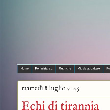
Home
Per iniziare...
Rubriche
Miti da abbattere
Po
martedì 8 luglio 2025
Echi di tirannia