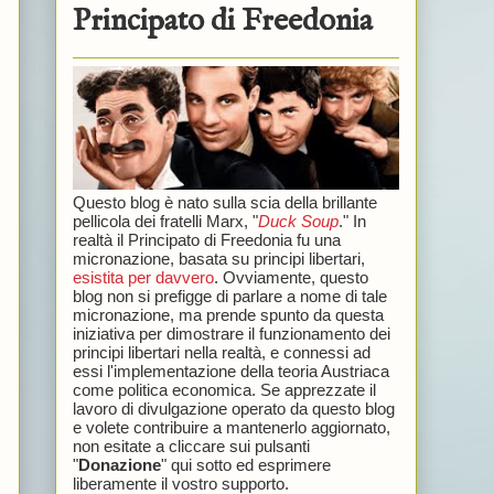
Principato di Freedonia
Questo blog è nato sulla scia della brillante
pellicola dei fratelli Marx, "
Duck Soup
." In
realtà il Principato di Freedonia fu una
micronazione, basata su principi libertari,
esistita per davvero
. Ovviamente, questo
blog non si prefigge di parlare a nome di tale
micronazione, ma prende spunto da questa
iniziativa per dimostrare il funzionamento dei
principi libertari nella realtà, e connessi ad
essi l'implementazione della teoria Austriaca
come politica economica. Se apprezzate il
lavoro di divulgazione operato da questo blog
e volete contribuire a mantenerlo aggiornato,
non esitate a cliccare sui pulsanti
"
Donazione
" qui sotto ed esprimere
liberamente il vostro supporto.