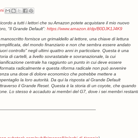
ni
icordo a tutti i lettori che su Amazon potete acquistare il mio nuovo
ibro, “Il Grande Default”:
https://www.amazon.it/dp/B0DJK1J4K9
l manoscritto fornisce un grimaldello al lettore, una chiave di lettura
emplificata, del mondo finanziario e non che sembra essere andato
fuori controllo" negli ultimi quattro anni in particolare. Questa è una
toria di cartelli, a livello sovrastatale e sovranazionale, la cui
ianificazione centrale ha raggiunto un punto in cui deve essere
iformata radicalmente e questa riforma radicale non può avvenire
enza una dose di dolore economico che potrebbe mettere a
epentaglio la loro autorità. Da qui la risposta al Grande Default
ttraverso il Grande Reset. Questa è la storia di un coyote, che quando
zione. Lo stesso è accaduto ai membri del G7, dove i sei membri restant
_______________________________________