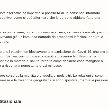
ista alternativi ha impedito la possibilità di un consenso informato.
ospettive, come si può affermare che le persone abbiano fatto una
ari in prima linea, un tempo considerati eroi, venivano licenziati quando
i avevano già un'immunità naturale da precedenti infezioni, eppure le
ttate.
iaro che i vaccini non bloccavano la trasmissione del Covid-19, che era la
ri. Se i vaccini non fossero riusciti a prevenire la diffusione, la
onale in materia di salute, proprio come decidere cosa mangiare o
a rispettarla nonostante gravi minacce.
o corso della mia vita e di quella di molti altri. Le relazioni si sono
omesse e le traiettorie geografiche si sono spostate, mentre le persone
stituzionale