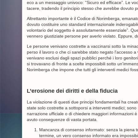
eco a un messaggio univoco: “Sicuro ed efficace”. Le voc
tacere, tradendo il principio stesso che avrebbe dovuto pr
Altrettanto importante è il Codice di Norimberga, emanat
dovuto costituire uno standard internazionale inderogabil
volontario del soggetto è assolutamente essenziale”. Que
vennero giustiziate persone per averlo violato. Eppure, 
Le persone venivano costrette a vaccinarsi sotto la minac
perso il lavoro o che ci sarebbe stato negato l'accesso a v
venivano esclusi dagli spazi pubblici perché i loro genit
si trovavano di fronte a scelte impossibili sotto un'imme
Norimberga che impone che tutti gli interventi medici fosse
L’erosione dei diritti e della fiducia
La violazione di questi due principi fondamentali ha cre
state solo costrette a sottoporsi a interventi medici; sono 
narrazione ufficiale o di chiedere maggiori informazioni è
avuto conseguenze di vasta portata.
Mancanza di consenso informato: senza la piena tras
termine, un vero consenso informato era impossibi