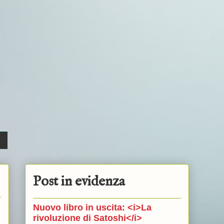
Post in evidenza
Nuovo libro in uscita: <i>La
rivoluzione di Satoshi</i>