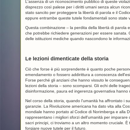
L'assenza di un riconoscimento pubblico di queste viola
disprezzo così palese per i diritti umani senza alcun ri
stato sancito per proteggere la libertà di parola e il Codi
eppure entrambe queste tutele fondamentali sono state vi
Questa combinazione – la perdita della libertà di parola 
che potrebbe richiedere generazioni per essere sanata. C
delle istituzioni mediche quando nascondono le informazion
Le lezioni dimenticate della storia
Ciò che forse è più sorprendente è quanto poche person
emendamento o fossero addirittura a conoscenza dell'esi
Forse perché gli anziani che hanno vissuto le consegue
lezioni della storia – sono scomparsi. Gli echi delle traged
disinformazione, paura ed ingerenza governativa hanno m
Nel corso della storia, quando l'umanità ha affrontato i
garanzie. La Rivoluzione americana ha dato vita alla Costi
mondiale hanno portato al Codice di Norimberga e alla Dic
rappresentano i migliori sforzi dell'umanità per imparare d
sacri principi, ci troviamo a un altro momento cruciale. È te
forgiare nuove tutele per il futuro.