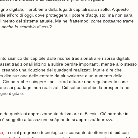
no digitale, il problema della fuga di capitali sarà risolto. A questo
le all'oro di oggi, dove proteggerà il potere d'acquisto, ma non sarà
limento del sistema attuale. Ma nel frattempo,
come possiamo trarre
o anche lo scambio di essi?
ismico del capitale dalle risorse tradizionali alle risorse digitali,
set tradizionali inizino a subire perdite importanti, mentre allo stesso
, creando una riduzione dei guadagni realizzati. Inutile dire che
 diminuzione delle entrate da plusvalenze e un aumento delle
 Ciò potrebbe spingere i politici ad attuare una regolamentazione
ne sui guadagni non realizzati. Ciò soffocherebbe la prosperità nel
gno digitale.
:
ze da qualsiasi apprezzamento del valore di Bitcoin. Ciò sarebbe in
 non è soggetto a tassazione se/quando si apprezza/deprezza.
co
, in cui il progresso tecnologico ci consente di ottenere di più con