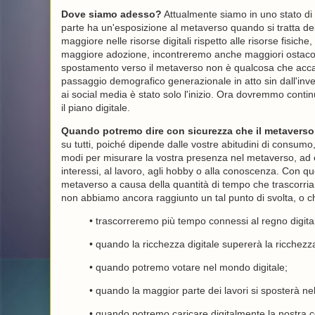
Dove siamo adesso?
Attualmente siamo in uno stato di l
parte ha un'esposizione al metaverso quando si tratta dell
maggiore nelle risorse digitali rispetto alle risorse fis
maggiore adozione, incontreremo anche maggiori ostacoli (te
spostamento verso il metaverso non è qualcosa che accad
passaggio demografico generazionale in atto sin dall'inven
ai social media è stato solo l'inizio. Ora dovremmo contin
il piano digitale.
Quando potremo dire con sicurezza che il metaverso 
su tutti, poiché dipende dalle vostre abitudini di consumo
modi per misurare la vostra presenza nel metaverso, ad e
interessi, al lavoro, agli hobby o alla conoscenza. Con 
metaverso a causa della quantità di tempo che trascorriamo
non abbiamo ancora raggiunto un tal punto di svolta, o ch
• trascorreremo più tempo connessi al regno digital
• quando la ricchezza digitale supererà la ricchezza
• quando potremo votare nel mondo digitale;
• quando la maggior parte dei lavori si sposterà nel
• quando potremo caricare digitalmente la nostra 