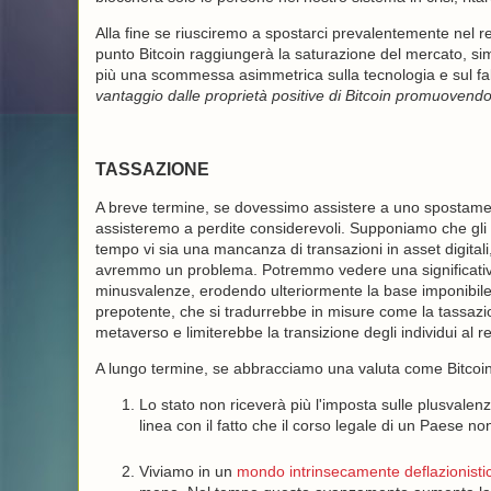
Alla fine se riusciremo a spostarci prevalentemente nel reg
punto Bitcoin raggiungerà la saturazione del mercato, simi
più una scommessa asimmetrica sulla tecnologia e sul fal
vantaggio dalle proprietà positive di Bitcoin promuovend
TASSAZIONE
A breve termine, se dovessimo assistere a uno spostamento s
assisteremo a perdite considerevoli. Supponiamo che gli as
tempo vi sia una mancanza di transazioni in asset digitali
avremmo un problema. Potremmo vedere una significativa
minusvalenze, erodendo ulteriormente la base imponibile.
prepotente, che si tradurrebbe in misure come la tassazio
metaverso e limiterebbe la transizione degli individui al re
A lungo termine, se abbracciamo una valuta come Bitcoin
Lo stato non riceverà più l'imposta sulle plusvalen
linea con il fatto che il corso legale di un Paese
Viviamo in un
mondo intrinsecamente deflazionisti