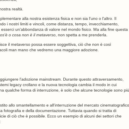
nostra realtà.
mentare alla nostra esistenza fisica e non sia l'uno o l'altro. Il
ndo i nostri limiti e vincoli, come distanza, tempo, invecchiamento,
 esserci un'abbondanza di valore nel mondo fisico. Ma alla fine questa
os'è o cosa non è il metaverso
, non spetta a me prenderla.
uisce il metaverso possa essere soggettiva, ciò che non è così
stacoli man mano che vedremo una maggiore adozione.
raggiungere l'adozione mainstream. Durante questo attraversamento,
stemi legacy crollano e la nuova tecnologia cambia il modo in cui
na qualche forma di interruzione, è solo che alcune tecnologie sono pi
stito allo smantellamento e all'interruzione del mercato cinematografic
a fotografia e della documentazione. Tuttavia quando si tratta di
cie di ciò che è possibile. Ecco un esempio di alcuni dei settori che
: