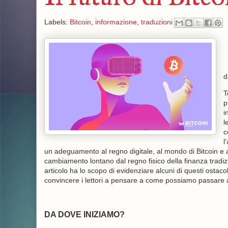
Labels:
Bitcoin
,
informazione
,
traduzioni
T
p
i
l
c
l
un adeguamento al regno digitale, al mondo di Bitcoin e al
cambiamento lontano dal regno fisico della finanza tradi
articolo ha lo scopo di evidenziare alcuni di questi ostacoli
convincere i lettori a pensare a come possiamo passare a 
DA DOVE INIZIAMO?