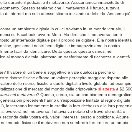
te durante il podcast è il metaverso. Assicuriamoci innanzitutto di
argomento. Spesso sentiamo che il metaverso è il futuro, tuttavia
a di Internet ma solo adesso stiamo iniziando a definirlo. Andiamo più
come un ambiente digitale in cui ci troviamo in un mondo virtuale, il
unci su Facebook, ovvero Meta. Ma direi che il metaverso non è
to un'interfaccia digitale per il proprio sé digitale. È la nostra identità
 online, gestiamo i nostri beni digitali e immagazziniamo la nostra
almente facili da identificare. Detto questo, questa osmosi nel
 al mondo digitale, piuttosto un trasferimento di ricchezza e identità
che?
Il valore di un bene è soggettivo e vale qualcosa perché ci
stre risorse fisiche offrono un valore percepito maggiore rispetto alle
valore delle risorse fisiche e quelle digitali a livello globale, ad esempio
talizzazione di mercato del mondo delle criptovalute
si attesta
a $2.50
starsi nel metaverso?
Questo, credo, sia un cambiamento demografico
generazioni precedenti hanno un'esposizione limitata al regno digitale
tali), lasceranno lentamente in eredità la loro ricchezza alla loro progeni
 evolverà nel metaverso. Tuttavia va notato che troverete utilità e
a seconda della vostra età, valori, interessi, sesso e posizione. Alcune
 nel mondo fisico se il metaverso non sembrerà fornire loro un ampio