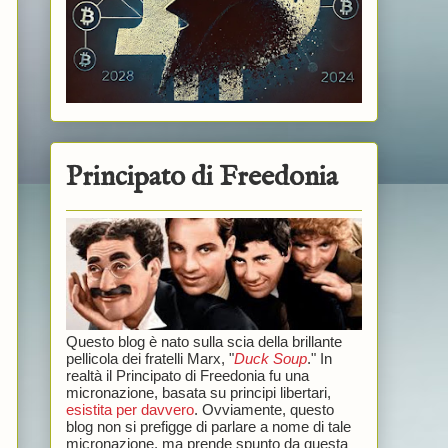
Principato di Freedonia
Questo blog è nato sulla scia della brillante
pellicola dei fratelli Marx, "
Duck Soup
." In
realtà il Principato di Freedonia fu una
micronazione, basata su principi libertari,
esistita per davvero
. Ovviamente, questo
blog non si prefigge di parlare a nome di tale
micronazione, ma prende spunto da questa