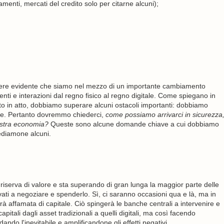
menti, mercati del credito solo per citarne alcuni);
ssere evidente che siamo nel mezzo di un importante cambiamento
enti e interazioni dal regno fisico al regno digitale. Come spiegano in
in atto, dobbiamo superare alcuni ostacoli importanti: dobbiamo
ente. Pertanto dovremmo chiederci,
come possiamo arrivarci in sicurezza
ostra economia?
Queste sono alcune domande chiave a cui dobbiamo
Vediamone alcuni.
 riserva di valore e sta superando di gran lunga la maggior parte delle
ati ​​a negoziare e spenderlo. Sì, ci saranno occasioni qua e là, ma in
affamata di capitale. Ciò spingerà le banche centrali a intervenire e
tali dagli asset tradizionali a quelli digitali, ma così facendo
ando l'inevitabile e amplificandone gli effetti negativi.