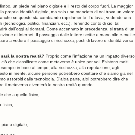
imbo, un piede nel piano digitale e il resto del corpo fuori. La maggior
a propria identità digitale, ma solo una manciata di noi trova un valore
iche, anche se questo sta cambiando rapidamente. Tuttavia, vedendo una
cnologici, politici, finanziari, ecc.). Tenendo conto di ciò, tal
rà dall'oggi al domani. Come accennato in precedenza, si tratta di un
zione di Internet. Il passaggio dalle lettere scritte a mano alle e-mail e
uare a vedere il passaggio di ricchezza, posti di lavoro e identità verso
sarà la nostra realtà?
Proprio come l'inflazione ha un impatto diverso
, ciò che classificate come metaverso è unico per voi. Esistono molti
sempio in base al tempo, alla ricchezza, alla reputazione, agli
questo in mente, alcune persone potrebbero obiettare che siamo già nel
 assorbiti dalla tecnologia. D'altra parte, altri potrebbero dire che
e il metaverso diventerà la nostra realtà quando:
e che a quello fisico;
 fisica;
 piano digitale;
coscienza;