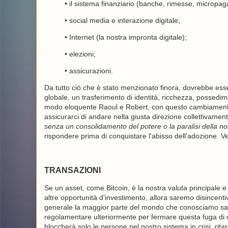
• il sistema finanziario (banche, rimesse, micropaga
• social media e interazione digitale;
• Internet (la nostra impronta digitale);
• elezioni;
• assicurazioni.
Da tutto ciò che è stato menzionato finora, dovrebbe e
globale, un trasferimento di identità, ricchezza, possedim
modo eloquente Raoul e Robert, con questo cambiamento 
assicurarci di andare nella giusta direzione collettivam
senza un consolidamento del potere o la paralisi della n
rispondere prima di conquistare l'abisso dell'adozione. 
TRANSAZIONI
Se un asset, come Bitcoin, è la nostra valuta principale e
altre opportunità d'investimento, allora saremo disincentiv
generale la maggior parte del mondo che conosciamo sarà 
regolamentare ulteriormente per fermare questa fuga di capi
bloccherà solo le persone nel nostro sistema in crisi, ritard