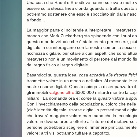
Una cosa che Raoul e Breedlove hanno sollevato molte vol
essere sulla stessa linea d'onda quando si tratta questo 
potremmo sostenere che esso è sbocciato sin dalla nascit
a fondo...
La maggior parte di noi tende a interpretare il metaverso 
mondo che Mark Zuckerberg sta spingendo con i suoi ann
questo mondo virtuale che è stato creato per essere, piuttos
digitale in cui interagiamo con la nostra comunità sociale
ricchezza digitale, per citare alcuni aspetti che sono attu
metaverso non è un movimento di persone dal mondo fisico
dal regno fisico al regno digitale.
Basandoci su questa idea,
cosa accadrà alle risorse fisi
trasmette valore in un modo o nell'altro. Al momento le no
nostre risorse digitali. Questo spiega la discrepanza tra il 
gli immobili
valgono oltre
$300.000 miliardi mentre la capi
miliardi. La domanda ora è:
come fa questo valore a spo
Con l'invecchiamento della popolazione, coloro che nelle 
(cioè identità digitale, risorse digitali o possedimenti digi
che troverà maggiore valore man mano che la tecnologia si
valore in diverse aree e offerte all'interno del metaverso 
persone potrebbero scegliere di rimanere principalmente
valore; altri visi potranno tuffare a capofitto.