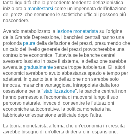
tanta liquidità che la precedente tendenza deflazionistica
inizia ora a
manifestarsi
come un'impennata dell'inflazione
dei prezzi che nemmeno le statistiche ufficiali possono più
nascondere.
Avendo metabolizzato la
lezione monetarista
sull'origine
della Grande Depressione, i banchieri centrali hanno una
profonda
paura
della deflazione dei prezzi, presumendo che
un calo del livello generale dei prezzi provocherebbe una
contrazione economica. Tuttavia se le banche centrali
avessero lasciato in pace il sistema, la deflazione sarebbe
avvenuta
gradualmente
senza troppe turbolenze. Gli attori
economici avrebbero avuto abbastanza spazio e tempo per
adattarsi. In quanto tale la deflazione non sarebbe solo
innocua, ma anche vantaggiosa. Intrappolate dalla loro
ossessione per la "
stabilizzazione
", le banche centrali non
hanno permesso all'economia di muoversi lungo il suo
percorso naturale. Invece di consentire le fluttuazioni
economiche autocorrettive, la politica monetaria ha
fabbricato un'espansione artificiale dopo l'altra.
La teoria monetarista afferma che un'economia in crescita
avrebbe bisogno di un'offerta di denaro in espansione.