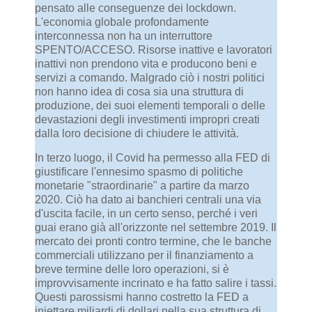
pensato alle conseguenze dei lockdown.
L'economia globale profondamente
interconnessa non ha un interruttore
SPENTO/ACCESO. Risorse inattive e lavoratori
inattivi non prendono vita e producono beni e
servizi a comando. Malgrado ciò i nostri politici
non hanno idea di cosa sia una struttura di
produzione, dei suoi elementi temporali o delle
devastazioni degli investimenti impropri creati
dalla loro decisione di chiudere le attività.
In terzo luogo, il Covid ha permesso alla FED di
giustificare l'ennesimo spasmo di politiche
monetarie "straordinarie" a partire da marzo
2020. Ciò ha dato ai banchieri centrali una via
d'uscita facile, in un certo senso, perché i veri
guai erano già all'orizzonte nel settembre 2019. Il
mercato dei pronti contro termine, che le banche
commerciali utilizzano per il finanziamento a
breve termine delle loro operazioni, si è
improvvisamente incrinato e ha fatto salire i tassi.
Questi parossismi hanno costretto la FED a
iniettare miliardi di dollari nella sua struttura di