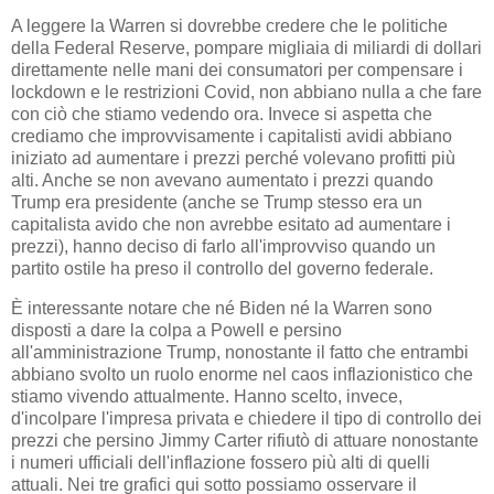
A leggere la Warren si dovrebbe credere che le politiche
della Federal Reserve, pompare migliaia di miliardi di dollari
direttamente nelle mani dei consumatori per compensare i
lockdown e le restrizioni Covid, non abbiano nulla a che fare
con ciò che stiamo vedendo ora. Invece si aspetta che
crediamo che improvvisamente i capitalisti avidi abbiano
iniziato ad aumentare i prezzi perché volevano profitti più
alti. Anche se non avevano aumentato i prezzi quando
Trump era presidente (anche se Trump stesso era un
capitalista avido che non avrebbe esitato ad aumentare i
prezzi), hanno deciso di farlo all'improvviso quando un
partito ostile ha preso il controllo del governo federale.
È interessante notare che né Biden né la Warren sono
disposti a dare la colpa a Powell e persino
all'amministrazione Trump, nonostante il fatto che entrambi
abbiano svolto un ruolo enorme nel caos inflazionistico che
stiamo vivendo attualmente. Hanno scelto, invece,
d'incolpare l'impresa privata e chiedere il tipo di controllo dei
prezzi che persino Jimmy Carter rifiutò di attuare nonostante
i numeri ufficiali dell'inflazione fossero più alti di quelli
attuali. Nei tre grafici qui sotto possiamo osservare il