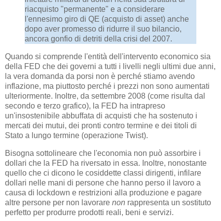
riacquisto "permanente" e a considerare
l'ennesimo giro di QE (acquisto di asset) anche
dopo aver promesso di ridurre il suo bilancio,
ancora gonfio di detriti della crisi del 2007.
Quando si comprende l'entità dell'intervento economico sia
della FED che dei governi a tutti i livelli negli ultimi due anni,
la vera domanda da porsi non è perché stiamo avendo
inflazione, ma piuttosto perché i prezzi non sono aumentati
ulteriormente. Inoltre, da settembre 2008 (come risulta dal
secondo e terzo grafico), la FED ha intrapreso
un'insostenibile abbuffata di acquisti che ha sostenuto i
mercati dei mutui, dei pronti contro termine e dei titoli di
Stato a lungo termine (operazione Twist).
Bisogna sottolineare che l'economia non può assorbire i
dollari che la FED ha riversato in essa. Inoltre, nonostante
quello che ci dicono le cosiddette classi dirigenti, infilare
dollari nelle mani di persone che hanno perso il lavoro a
causa di lockdown e restrizioni alla produzione e pagare
altre persone per non lavorare
non
rappresenta un sostituto
perfetto per produrre prodotti reali, beni e servizi.