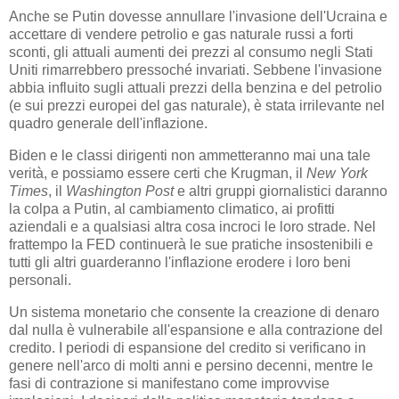
Anche se Putin dovesse annullare l'invasione dell'Ucraina e
accettare di vendere petrolio e gas naturale russi a forti
sconti, gli attuali aumenti dei prezzi al consumo negli Stati
Uniti rimarrebbero pressoché invariati. Sebbene l'invasione
abbia influito sugli attuali prezzi della benzina e del petrolio
(e sui prezzi europei del gas naturale), è stata irrilevante nel
quadro generale dell'inflazione.
Biden e le classi dirigenti non ammetteranno mai una tale
verità, e possiamo essere certi che Krugman, il
New York
Times
, il
Washington Post
e altri gruppi giornalistici daranno
la colpa a Putin, al cambiamento climatico, ai profitti
aziendali e a qualsiasi altra cosa incroci le loro strade. Nel
frattempo la FED continuerà le sue pratiche insostenibili e
tutti gli altri guarderanno l'inflazione erodere i loro beni
personali.
Un sistema monetario che consente la creazione di denaro
dal nulla è vulnerabile all'espansione e alla contrazione del
credito. I periodi di espansione del credito si verificano in
genere nell'arco di molti anni e persino decenni, mentre le
fasi di contrazione si manifestano come improvvise