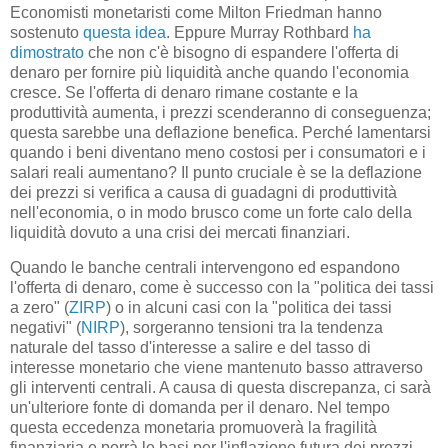
Economisti monetaristi come Milton Friedman hanno
sostenuto
questa idea
. Eppure Murray Rothbard
ha
dimostrato
che non c'è bisogno di espandere l'offerta di
denaro per fornire più liquidità anche quando l'economia
cresce. Se l'offerta di denaro rimane costante e la
produttività aumenta, i prezzi scenderanno di conseguenza;
questa sarebbe una deflazione benefica. Perché lamentarsi
quando i beni diventano meno costosi per i consumatori e i
salari reali aumentano? Il punto cruciale è se la deflazione
dei prezzi si verifica a causa di guadagni di produttività
nell'economia, o in modo brusco come un forte calo della
liquidità dovuto a una crisi dei mercati finanziari.
Quando le banche centrali intervengono ed espandono
l'offerta di denaro, come è successo con la "politica dei tassi
a zero" (
ZIRP
) o in alcuni casi con la "politica dei tassi
negativi" (
NIRP
), sorgeranno tensioni tra la tendenza
naturale del tasso d'interesse a salire e del tasso di
interesse monetario che viene mantenuto basso attraverso
gli interventi centrali. A causa di questa discrepanza, ci sarà
un'ulteriore fonte di domanda per il denaro. Nel tempo
questa eccedenza monetaria promuoverà la fragilità
finanziaria e porrà le basi per l'inflazione futura dei prezzi.