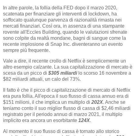
In altre parole, la follia della FED dopo il marzo 2020,
scatenata per finanziare gli interventi di lockdown, ha
soffocato qualunque parvenza di razionalità rimasta nei
mercati finanziari. Così ora, in assenza di una stampante
rovente all'Eccles Building, quando le valutazioni sfrenate
sono colpite da realtà mondane, bagni di sangue come la
recente implosione di Snap Inc. diventeranno un evento
sempre più frequente.
Vale a dire, il recente crollo di Netflix è semplicemente un
altro esempio calzante. La sua capitalizzazione di mercato è
scesa da un picco di
$305 miliardi
lo scorso 16 novembre a
$82 miliardi attuali, un calo del 73%.
Il fatto è che il picco di capitalizzazione di mercato di Netflix
era pura follia. All'epoca il suo flusso di cassa annuo era di
$151 milioni, il che implica un multiplo di
202X
. Anche se
teniamo conto il ​​suo miglior flusso di cassa di $2,46 miliardi
registrato per il periodo annuo di marzo 2021, il multiplo
implicito era ancora un esorbitante
124X
.
Al momento il suo flusso di cassa è tornato allo storico