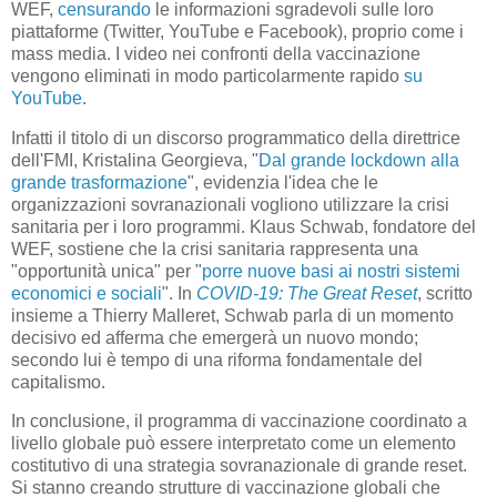
WEF,
censurando
le informazioni sgradevoli sulle loro
piattaforme (Twitter, YouTube e Facebook), proprio come i
mass media. I video nei confronti della vaccinazione
vengono eliminati in modo particolarmente rapido
su
YouTube
.
Infatti il titolo di un discorso programmatico della direttrice
dell'FMI, Kristalina Georgieva, "
Dal grande lockdown alla
grande trasformazione
", evidenzia l'idea che le
organizzazioni sovranazionali vogliono utilizzare la crisi
sanitaria per i loro programmi. Klaus Schwab, fondatore del
WEF, sostiene che la crisi sanitaria rappresenta una
"opportunità unica" per "
porre nuove basi ai nostri sistemi
economici e sociali
". In
COVID-19: The Great Reset
, scritto
insieme a Thierry Malleret, Schwab parla di un momento
decisivo ed afferma che emergerà un nuovo mondo;
secondo lui è tempo di una riforma fondamentale del
capitalismo.
In conclusione, il programma di vaccinazione coordinato a
livello globale può essere interpretato come un elemento
costitutivo di una strategia sovranazionale di grande reset.
Si stanno creando strutture di vaccinazione globali che