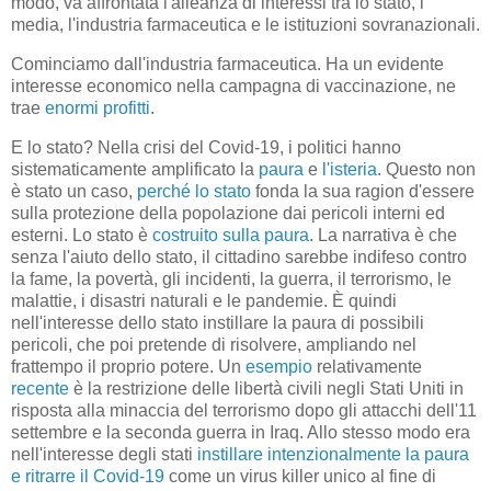
modo, va affrontata l'alleanza di interessi tra lo stato, i
media, l'industria farmaceutica e le istituzioni sovranazionali.
Cominciamo dall'industria farmaceutica. Ha un evidente
interesse economico nella campagna di vaccinazione, ne
trae
enormi profitti
.
E lo stato? Nella crisi del Covid-19, i politici hanno
sistematicamente amplificato la
paura
e
l'isteria
. Questo non
è stato un caso,
perché lo stato
fonda la sua ragion d'essere
sulla protezione della popolazione dai pericoli interni ed
esterni. Lo stato è
costruito sulla paura
. La narrativa è che
senza l'aiuto dello stato, il cittadino sarebbe indifeso contro
la fame, la povertà, gli incidenti, la guerra, il terrorismo, le
malattie, i disastri naturali e le pandemie. È quindi
nell'interesse dello stato instillare la paura di possibili
pericoli, che poi pretende di risolvere, ampliando nel
frattempo il proprio potere. Un
esempio
relativamente
recente
è la restrizione delle libertà civili negli Stati Uniti in
risposta alla minaccia del terrorismo dopo gli attacchi dell'11
settembre e la seconda guerra in Iraq. Allo stesso modo era
nell'interesse degli stati
instillare intenzionalmente la paura
e ritrarre il Covid-19
come un virus killer unico al fine di