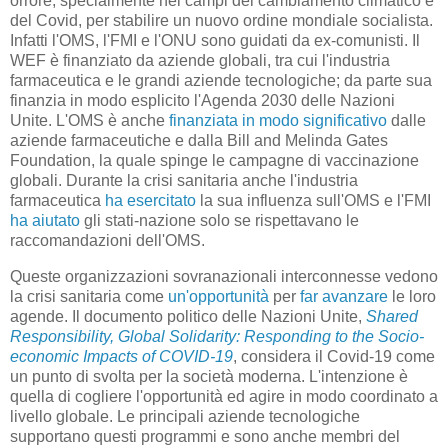
orrore, specialmente nei campi del cambiamento climatico e
del Covid, per stabilire un nuovo ordine mondiale socialista.
Infatti l'OMS, l'FMI e l'ONU sono guidati da ex-comunisti. Il
WEF è finanziato da aziende globali, tra cui l'industria
farmaceutica e le grandi aziende tecnologiche; da parte sua
finanzia in modo esplicito l'Agenda 2030 delle Nazioni
Unite. L'OMS è anche
finanziata in modo significativo
dalle
aziende farmaceutiche e dalla Bill and Melinda Gates
Foundation, la quale spinge le campagne di vaccinazione
globali. Durante la crisi sanitaria anche l'industria
farmaceutica
ha esercitato
la sua influenza sull'OMS e l'FMI
ha aiutato
gli stati-nazione solo se rispettavano le
raccomandazioni dell'OMS.
Queste organizzazioni sovranazionali interconnesse vedono
la crisi sanitaria come
un'opportunità
per
far avanzare
le loro
agende. Il documento politico delle Nazioni Unite,
Shared
Responsibility, Global Solidarity: Responding to the Socio-
economic Impacts of COVID-19
, considera il Covid-19 come
un punto di svolta per la società moderna. L'intenzione è
quella di cogliere l'opportunità ed agire in modo coordinato a
livello globale. Le principali aziende tecnologiche
supportano questi programmi e sono anche membri del