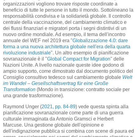
organizzazioni vogliono trovare risposte coordinate a
beneficio di tutte le persone in tutto il mondo. Sottolineano la
responsabilità condivisa e la solidarietà globale. Il controllo
centrale della vaccinazione, del cambiamento climatico e
dei flussi finanziari e migratori porta i segni distintivi di un
nuovo ordine mondiale. Ad esempio, il tema dell'incontro
annuale del WEF nel 2019 era "
Globalizzazione 4.0: dare
forma a una nuova architettura globale nell'era della quarta
rivoluzione industriale
". Un altro esempio di pianificazione
sovranazionale è il "
Global Compact for Migration
" delle
Nazioni Unite. A livello nazionale queste idee godono di
ampio supporto, come dimostrato dal documento politico del
Consiglio consultivo tedesco sul cambiamento globale
Welt
im Wandel – Gesellschaftsvertrag für eine Große
Transformation
(Mondo in transizione: contratto sociale per
una grande trasformazione).
Raymond Unger (
2021, pp. 84-89
) vede questa spinta alla
pianificazione sovranazionale come parte di una guerra
culturale immaginata da Antonio Gramsci e Herbert
Marcuse. Una gestione globale dell'opinione e
dell'indignazione pubblica si combina con scene di paura ed