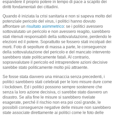
espandere il proprio potere in tempo di pace a scapito dei
diritti fondamentali dei cittadini.
Quando è iniziata la crisi sanitaria e non si sapeva molto del
potenziale pericolo del virus, i politici hanno dovuto
affrontare un
risultato asimmetrico
: se i politici avessero
sottovalutato un pericolo e non avessero reagito, sarebbero
stati ritenuti responsabili della sottovalutazione, perdendo le
elezioni ed il potere. Soprattutto se fossero stati incolpati dei
morti. Foto di sepolture di massa a parte, le conseguenze
della sottovalutazione del pericolo e del mancato intervento
sarebbero state politicamente fatali. Al contrario,
sopravvalutare il pericolo ed intraprendere azioni decisive
sarebbe stato politicamente molto più attraente.
Se fosse stata davvero una minaccia senza precedenti, i
politici sarebbero stati celebrati per le loro misure dure come
i lockdown. Ed i politici possono sempre sostenere che
senza la loro azione decisiva, ci sarebbe stato davvero un
disastro. Se alla fine le misure si sarebbero rivelate
esagerate, perché il rischio non era poi così grande, le
possibili conseguenze negative delle misure non sarebbero
state associate direttamente ai politici come le foto delle