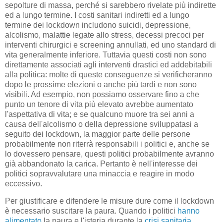
sepolture di massa, perché si sarebbero rivelate più indirette
ed a lungo termine. I costi sanitari indiretti ed a lungo
termine dei lockdown includono suicidi, depressione,
alcolismo, malattie legate allo stress, decessi precoci per
interventi chirurgici e screening annullati, ed uno standard di
vita generalmente inferiore. Tuttavia questi costi non sono
direttamente associati agli interventi drastici ed addebitabili
alla politica: molte di queste conseguenze si verificheranno
dopo le prossime elezioni o anche più tardi e non sono
visibili. Ad esempio, non possiamo osservare fino a che
punto un tenore di vita più elevato avrebbe aumentato
l'aspettativa di vita; e se qualcuno muore tra sei anni a
causa dell'alcolismo o della depressione sviluppatasi a
seguito dei lockdown, la maggior parte delle persone
probabilmente non riterrà responsabili i politici e, anche se
lo dovessero pensare, questi politici probabilmente avranno
già abbandonato la carica. Pertanto è nell'interesse dei
politici sopravvalutare una minaccia e reagire in modo
eccessivo.
Per giustificare e difendere le misure dure come il lockdown
è necessario suscitare la paura. Quando i politici
hanno
alimentato
la paura e l'isteria durante la
crisi sanitaria
,