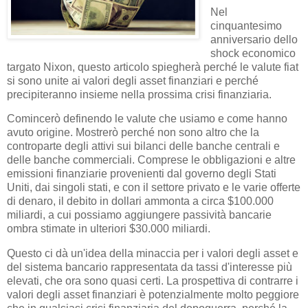
Nel
cinquantesimo
anniversario dello
shock economico
targato Nixon, questo articolo spiegherà perché le valute fiat
si sono unite ai valori degli asset finanziari e perché
precipiteranno insieme nella prossima crisi finanziaria.
Comincerò definendo le valute che usiamo e come hanno
avuto origine. Mostrerò perché non sono altro che la
controparte degli attivi sui bilanci delle banche centrali e
delle banche commerciali. Comprese le obbligazioni e altre
emissioni finanziarie provenienti dal governo degli Stati
Uniti, dai singoli stati, e con il settore privato e le varie offerte
di denaro, il debito in dollari ammonta a circa $100.000
miliardi, a cui possiamo aggiungere passività bancarie
ombra stimate in ulteriori $30.000 miliardi.
Questo ci dà un'idea della minaccia per i valori degli asset e
del sistema bancario rappresentata da tassi d'interesse più
elevati, che ora sono quasi certi. La prospettiva di contrarre i
valori degli asset finanziari è potenzialmente molto peggiore