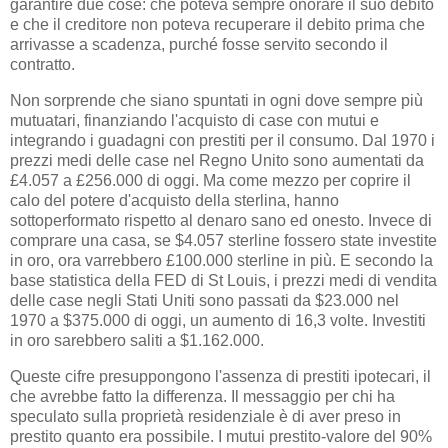
garantire due cose: che poteva sempre onorare il suo debito
e che il creditore non poteva recuperare il debito prima che
arrivasse a scadenza, purché fosse servito secondo il
contratto.
Non sorprende che siano spuntati in ogni dove sempre più
mutuatari, finanziando l'acquisto di case con mutui e
integrando i guadagni con prestiti per il consumo. Dal 1970 i
prezzi medi delle case nel Regno Unito sono aumentati da
£4.057 a £256.000 di oggi. Ma come mezzo per coprire il
calo del potere d'acquisto della sterlina, hanno
sottoperformato rispetto al denaro sano ed onesto. Invece di
comprare una casa, se $4.057 sterline fossero state investite
in oro, ora varrebbero £100.000 sterline in più. E secondo la
base statistica della FED di St Louis, i prezzi medi di vendita
delle case negli Stati Uniti sono passati da $23.000 nel
1970 a $375.000 di oggi, un aumento di 16,3 volte. Investiti
in oro sarebbero saliti a $1.162.000.
Queste cifre presuppongono l'assenza di prestiti ipotecari, il
che avrebbe fatto la differenza. Il messaggio per chi ha
speculato sulla proprietà residenziale è di aver preso in
prestito quanto era possibile. I mutui prestito-valore del 90%