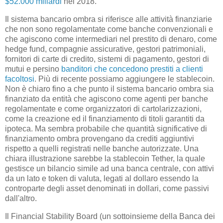
$52.000 miliardi
nel 2018.
Il sistema bancario ombra si riferisce alle attività finanziarie
che non sono regolamentate come banche convenzionali e
che agiscono come intermediari nel prestito di denaro, come
hedge fund, compagnie assicurative, gestori patrimoniali,
fornitori di carte di credito, sistemi di pagamento, gestori di
mutui e persino
banditori che concedono prestiti a clienti
facoltosi
. Più di recente possiamo aggiungere le stablecoin.
Non è chiaro fino a che punto il sistema bancario ombra sia
finanziato da entità che agiscono come agenti per banche
regolamentate e come organizzatori di cartolarizzazioni,
come la creazione ed il finanziamento di titoli garantiti da
ipoteca. Ma sembra probabile che quantità significative di
finanziamento ombra provengano da crediti aggiuntivi
rispetto a quelli registrati nelle banche autorizzate. Una
chiara illustrazione sarebbe la stablecoin Tether, la quale
gestisce un bilancio simile ad una banca centrale, con attivi
da un lato e token di valuta, legati al dollaro essendo la
controparte degli asset denominati in dollari, come passivi
dall'altro.
Il Financial Stability Board (un sottoinsieme della Banca dei