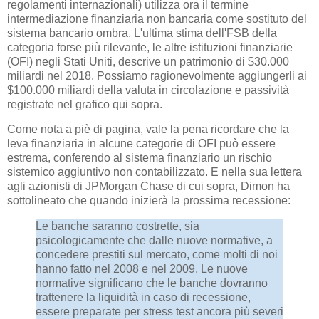
regolamenti internazionali) utilizza ora il termine
intermediazione finanziaria non bancaria come sostituto del
sistema bancario ombra. L'ultima stima dell'FSB della
categoria forse più rilevante, le altre istituzioni finanziarie
(OFI) negli Stati Uniti, descrive un patrimonio di $30.000
miliardi nel 2018. Possiamo ragionevolmente aggiungerli ai
$100.000 miliardi della valuta in circolazione e passività
registrate nel grafico qui sopra.
Come nota a piè di pagina, vale la pena ricordare che la
leva finanziaria in alcune categorie di OFI può essere
estrema, conferendo al sistema finanziario un rischio
sistemico aggiuntivo non contabilizzato. E nella sua lettera
agli azionisti di JPMorgan Chase di cui sopra, Dimon ha
sottolineato che quando inizierà la prossima recessione:
Le banche saranno costrette, sia
psicologicamente che dalle nuove normative, a
concedere prestiti sul mercato, come molti di noi
hanno fatto nel 2008 e nel 2009. Le nuove
normative significano che le banche dovranno
trattenere la liquidità in caso di recessione,
essere preparate per stress test ancora più severi