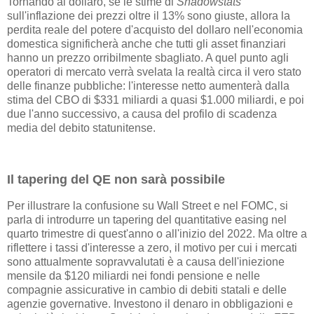
Tornando al dollaro, se le stime di
Shadowstats
sull'inflazione dei prezzi oltre il 13% sono giuste, allora la
perdita reale del potere d'acquisto del dollaro nell'economia
domestica significherà anche che tutti gli asset finanziari
hanno un prezzo orribilmente sbagliato. A quel punto agli
operatori di mercato verrà svelata la realtà circa il vero stato
delle finanze pubbliche: l'interesse netto aumenterà dalla
stima del CBO di $331 miliardi a quasi $1.000 miliardi, e poi
due l'anno successivo, a causa del profilo di scadenza
media del debito statunitense.
Il tapering del QE non sarà possibile
Per illustrare la confusione su Wall Street e nel FOMC, si
parla di introdurre un tapering del quantitative easing nel
quarto trimestre di quest'anno o all'inizio del 2022. Ma oltre a
riflettere i tassi d'interesse a zero, il motivo per cui i mercati
sono attualmente sopravvalutati è a causa dell'iniezione
mensile da $120 miliardi nei fondi pensione e nelle
compagnie assicurative in cambio di debiti statali e delle
agenzie governative. Investono il denaro in obbligazioni e