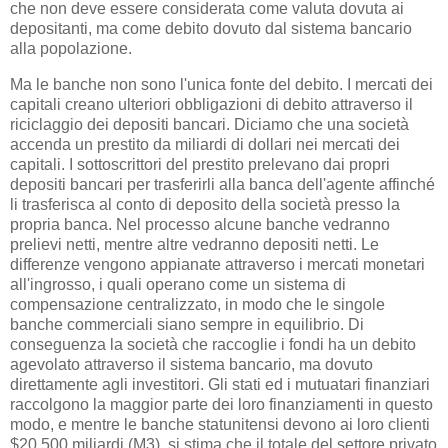
che non deve essere considerata come valuta dovuta ai
depositanti, ma come debito dovuto dal sistema bancario
alla popolazione.
Ma le banche non sono l'unica fonte del debito. I mercati dei
capitali creano ulteriori obbligazioni di debito attraverso il
riciclaggio dei depositi bancari. Diciamo che una società
accenda un prestito da miliardi di dollari nei mercati dei
capitali. I sottoscrittori del prestito prelevano dai propri
depositi bancari per trasferirli alla banca dell'agente affinché
li trasferisca al conto di deposito della società presso la
propria banca. Nel processo alcune banche vedranno
prelievi netti, mentre altre vedranno depositi netti. Le
differenze vengono appianate attraverso i mercati monetari
all'ingrosso, i quali operano come un sistema di
compensazione centralizzato, in modo che le singole
banche commerciali siano sempre in equilibrio. Di
conseguenza la società che raccoglie i fondi ha un debito
agevolato attraverso il sistema bancario, ma dovuto
direttamente agli investitori. Gli stati ed i mutuatari finanziari
raccolgono la maggior parte dei loro finanziamenti in questo
modo, e mentre le banche statunitensi devono ai loro clienti
$20.500 miliardi (M3), si stima che il totale del settore privato