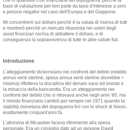
che in qualsiasi crisi finanziaria del dopoguerra, perché la
base di valutazione per loro parte da tassi d'interesse a zero
e persino negativi nel caso dell'Europa e del Giappone.
Mi concentrerò sul dollaro perché è la valuta di riserva di tutti
e mostrerò perché un mercato ribassista nei valori degli
asset finanziari rischia di abbattere il dollaro, e di
conseguenza la sopravvivenza di tutte le altre valute fiat.
Introduzione
L'atteggiamento dickensiano nei confronti del debito (reddito
annuo venti sterline, spesa annua venti sterline dovrebbe =
miseria) rifletteva la disciplina del denaro sano ed onesto e
la minaccia della bancarotta. Era un atteggiamento nei
confronti del debito che si ritrovava anche negli anni '60, ma
il mondo finanziario cambiò per sempre nel 1971 quando la
stabilità monetaria del dopoguerra finì con lo shock di Nixon,
esattamente cinquant'anni fa.
L'aforisma di Micawber faceva riferimento alla spesa
personale. Era un consiglio dato ad un giovane David