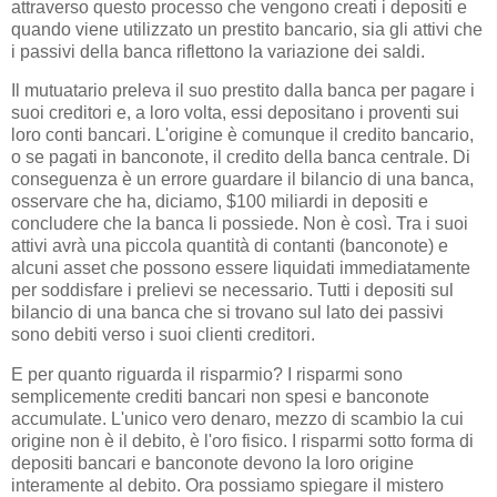
attraverso questo processo che vengono creati i depositi e
quando viene utilizzato un prestito bancario, sia gli attivi che
i passivi della banca riflettono la variazione dei saldi.
Il mutuatario preleva il suo prestito dalla banca per pagare i
suoi creditori e, a loro volta, essi depositano i proventi sui
loro conti bancari. L'origine è comunque il credito bancario,
o se pagati in banconote, il credito della banca centrale. Di
conseguenza è un errore guardare il bilancio di una banca,
osservare che ha, diciamo, $100 miliardi in depositi e
concludere che la banca li possiede. Non è così. Tra i suoi
attivi avrà una piccola quantità di contanti (banconote) e
alcuni asset che possono essere liquidati immediatamente
per soddisfare i prelievi se necessario. Tutti i depositi sul
bilancio di una banca che si trovano sul lato dei passivi
sono debiti verso i suoi clienti creditori.
E per quanto riguarda il risparmio? I risparmi sono
semplicemente crediti bancari non spesi e banconote
accumulate. L'unico vero denaro, mezzo di scambio la cui
origine non è il debito, è l'oro fisico. I risparmi sotto forma di
depositi bancari e banconote devono la loro origine
interamente al debito. Ora possiamo spiegare il mistero