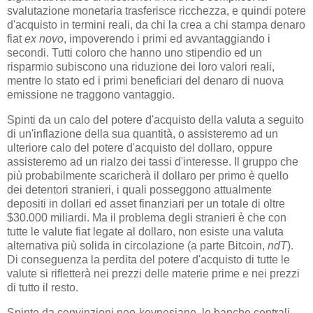
svalutazione monetaria trasferisce ricchezza, e quindi potere
d'acquisto in termini reali, da chi la crea a chi stampa denaro
fiat
ex novo
, impoverendo i primi ed avvantaggiando i
secondi. Tutti coloro che hanno uno stipendio ed un
risparmio subiscono una riduzione dei loro valori reali,
mentre lo stato ed i primi beneficiari del denaro di nuova
emissione ne traggono vantaggio.
Spinti da un calo del potere d'acquisto della valuta a seguito
di un'inflazione della sua quantità, o assisteremo ad un
ulteriore calo del potere d'acquisto del dollaro, oppure
assisteremo ad un rialzo dei tassi d'interesse. Il gruppo che
più probabilmente scaricherà il dollaro per primo è quello
dei detentori stranieri, i quali posseggono attualmente
depositi in dollari ed asset finanziari per un totale di oltre
$30.000 miliardi. Ma il problema degli stranieri è che con
tutte le valute fiat legate al dollaro, non esiste una valuta
alternativa più solida in circolazione (a parte Bitcoin,
ndT
).
Di conseguenza la perdita del potere d'acquisto di tutte le
valute si rifletterà nei prezzi delle materie prime e nei prezzi
di tutto il resto.
Spinte da convinzioni neo-keynesiane, le banche centrali