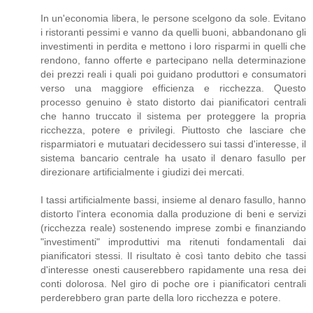
In un'economia libera, le persone scelgono da sole. Evitano
i ristoranti pessimi e vanno da quelli buoni, abbandonano gli
investimenti in perdita e mettono i loro risparmi in quelli che
rendono, fanno offerte e partecipano nella determinazione
dei prezzi reali i quali poi guidano produttori e consumatori
verso una maggiore efficienza e ricchezza. Questo
processo genuino è stato distorto dai pianificatori centrali
che hanno truccato il sistema per proteggere la propria
ricchezza, potere e privilegi. Piuttosto che lasciare che
risparmiatori e mutuatari decidessero sui tassi d'interesse, il
sistema bancario centrale ha usato il denaro fasullo per
direzionare artificialmente i giudizi dei mercati.
I tassi artificialmente bassi, insieme al denaro fasullo, hanno
distorto l'intera economia dalla produzione di beni e servizi
(ricchezza reale) sostenendo imprese zombi e finanziando
"investimenti" improduttivi ma ritenuti fondamentali dai
pianificatori stessi. Il risultato è così tanto debito che tassi
d'interesse onesti causerebbero rapidamente una resa dei
conti dolorosa. Nel giro di poche ore i pianificatori centrali
perderebbero gran parte della loro ricchezza e potere.