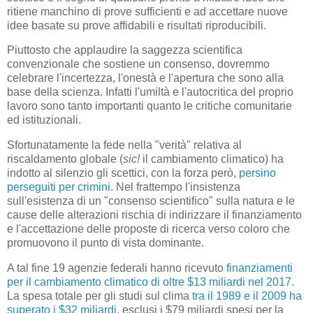
ritiene manchino di prove sufficienti e ad accettare nuove
idee basate su prove affidabili e risultati riproducibili.
Piuttosto che applaudire la saggezza scientifica
convenzionale che sostiene un consenso, dovremmo
celebrare l'incertezza, l'onestà e l'apertura che sono alla
base della scienza. Infatti l'umiltà e l'autocritica del proprio
lavoro sono tanto importanti quanto le critiche comunitarie
ed istituzionali.
Sfortunatamente la fede nella "verità" relativa al
riscaldamento globale (
sic!
il cambiamento climatico) ha
indotto al silenzio gli scettici, con la forza però,
persino
perseguiti per crimini
. Nel frattempo l'insistenza
sull'esistenza di un "consenso scientifico" sulla natura e le
cause delle alterazioni rischia di indirizzare il finanziamento
e l'accettazione delle proposte di ricerca verso coloro che
promuovono il punto di vista dominante.
A tal fine 19 agenzie federali hanno ricevuto
finanziamenti
per il cambiamento climatico di oltre $13 miliardi nel 2017
.
La spesa totale per gli studi sul clima
tra il 1989 e il 2009 ha
superato i $32 miliardi
, esclusi i $79 miliardi spesi per la