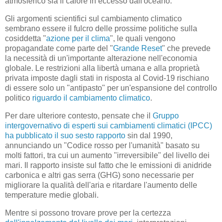
atmosferico sia il calore in eccesso dall'oceano.
Gli argomenti scientifici sul cambiamento climatico
sembrano essere il fulcro delle prossime politiche sulla
cosiddetta "
azione per il clima
", le quali vengono
propagandate come parte del "
Grande Reset
" che prevede
la necessità di un'importante alterazione nell'economia
globale. Le restrizioni alla libertà umana e alla proprietà
privata imposte dagli stati in risposta al Covid-19 rischiano
di essere solo un "antipasto" per un'espansione del controllo
politico
riguardo il cambiamento climatico
.
Per dare ulteriore contesto, pensate che il
Gruppo
intergovernativo di esperti sui cambiamenti climatici (IPCC)
ha pubblicato il suo sesto rapporto
sin dal 1990,
annunciando un "Codice rosso per l'umanità" basato su
molti fattori, tra cui un aumento "irreversibile" del livello dei
mari. Il rapporto insiste sul fatto che le emissioni di anidride
carbonica e altri gas serra (GHG) sono necessarie per
migliorare la qualità dell'aria e ritardare l'aumento delle
temperature medie globali.
Mentre si possono trovare prove per la certezza