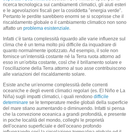
ricerca tecnologica sui cambiamenti climatici, gli aiuti esteri
e le agevolazioni fiscali per la cosiddetta "energia verde".
Pertanto le perdite sarebbero enormi se si scoprisse che il
riscaldamento globale o il cambiamento climatico non sono
affatto un
problema esistenziale
.
Infatti c'è tanta complessità riguardo alle varie influenze sul
clima che è un tema molto più difficile da inquadrare di
quanto normalmente ipotizzato. Ad esempio, il sole non
fornisce un'intensità costante né la Terra ruota attorno ad
esso in un'orbita costante, così che il brillamento solare e
l'oscillazione della Terra attorno al suo asse contribuiscono
alle variazioni del riscaldamento solare.
Esiste anche un'enorme complessità delle correnti
oceaniche e degli eventi climatici regolari (es. El Niño e La
Niña) sugli impatti climatici, i quali rendono
difficile
determinare
se le temperature medie globali della superficie
del mare stiano aumentando o diminuendo. Infatti si pensa
che la convezione oceanica a grandi profondità, e presente
in poche località del mondo, colleghi le proprietà
dell'oceano superficiale e dell'oceano profondo
influenzando così la circolazione termoalina globale ed il