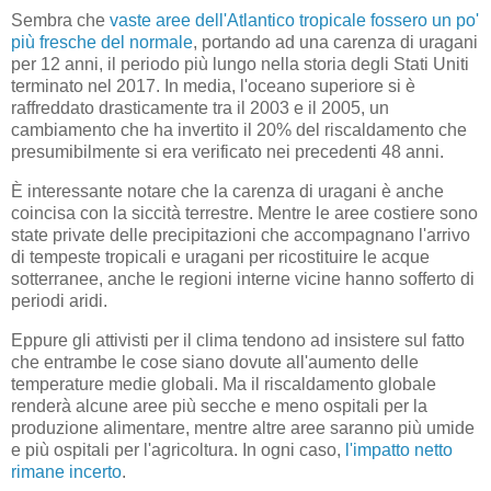
Sembra che
vaste aree dell'Atlantico tropicale fossero un po'
più fresche del normale
, portando ad una carenza di uragani
per 12 anni, il periodo più lungo nella storia degli Stati Uniti
terminato nel 2017. In media, l'oceano superiore si è
raffreddato drasticamente tra il 2003 e il 2005, un
cambiamento che ha invertito il 20% del riscaldamento che
presumibilmente si era verificato nei precedenti 48 anni.
È interessante notare che la carenza di uragani è anche
coincisa con la siccità terrestre. Mentre le aree costiere sono
state private delle precipitazioni che accompagnano l'arrivo
di tempeste tropicali e uragani per ricostituire le acque
sotterranee, anche le regioni interne vicine hanno sofferto di
periodi aridi.
Eppure gli attivisti per il clima tendono ad insistere sul fatto
che entrambe le cose siano dovute all'aumento delle
temperature medie globali. Ma il riscaldamento globale
renderà alcune aree più secche e meno ospitali per la
produzione alimentare, mentre altre aree saranno più umide
e più ospitali per l'agricoltura. In ogni caso,
l'impatto netto
rimane incerto
.