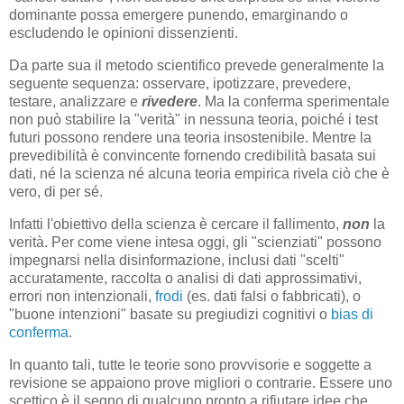
dominante possa emergere punendo, emarginando o
escludendo le opinioni dissenzienti.
Da parte sua il metodo scientifico prevede generalmente la
seguente sequenza: osservare, ipotizzare, prevedere,
testare, analizzare e
rivedere
. Ma la conferma sperimentale
non può stabilire la "verità" in nessuna teoria, poiché i test
futuri possono rendere una teoria insostenibile. Mentre la
prevedibilità è convincente fornendo credibilità basata sui
dati, né la scienza né alcuna teoria empirica rivela ciò che è
vero, di per sé.
Infatti l'obiettivo della scienza è cercare il fallimento,
non
la
verità. Per come viene intesa oggi, gli "scienziati" possono
impegnarsi nella disinformazione, inclusi dati "scelti"
accuratamente, raccolta o analisi di dati approssimativi,
errori non intenzionali,
frodi
(es. dati falsi o fabbricati), o
"buone intenzioni" basate su pregiudizi cognitivi o
bias di
conferma
.
In quanto tali, tutte le teorie sono provvisorie e soggette a
revisione se appaiono prove migliori o contrarie. Essere uno
scettico è il segno di qualcuno pronto a rifiutare idee che