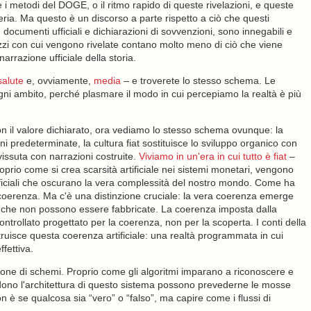
i metodi del DOGE, o il ritmo rapido di queste rivelazioni, e queste
ria. Ma questo è un discorso a parte rispetto a ciò che questi
documenti ufficiali e dichiarazioni di sovvenzioni, sono innegabili e
ezzi con cui vengono rivelate contano molto meno di ciò che viene
narrazione ufficiale della storia.
salute
e, ovviamente,
media
– e troverete lo stesso schema. Le
gni ambito, perché plasmare il modo in cui percepiamo la realtà è più
con il valore dichiarato, ora vediamo lo stesso schema ovunque: la
oni predeterminate, la cultura fiat sostituisce lo sviluppo organico con
 vissuta con narrazioni costruite.
Viviamo in un'era in cui tutto è fiat
–
oprio come si crea scarsità artificiale nei sistemi monetari, vengono
ificiali che oscurano la vera complessità del nostro mondo. Come ha
o coerenza. Ma c'è una distinzione cruciale: la vera coerenza emerge
de che non possono essere fabbricate. La coerenza imposta dalla
ntrollato progettato per la coerenza, non per la scoperta. I conti della
uisce questa coerenza artificiale: una realtà programmata in cui
fettiva.
ione di schemi. Proprio come gli algoritmi imparano a riconoscere e
ono l'architettura di questo sistema possono prevederne le mosse
è se qualcosa sia “vero” o “falso”, ma capire come i flussi di