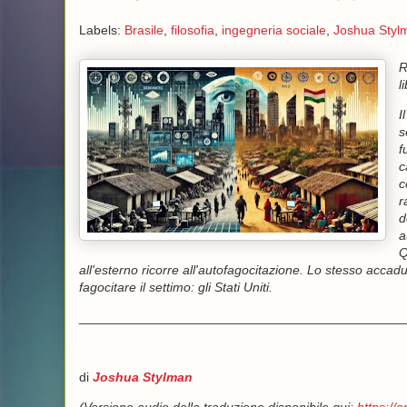
Labels:
Brasile
,
filosofia
,
ingegneria sociale
,
Joshua Styl
R
l
I
s
f
c
c
r
d
a
Q
all'esterno ricorre all'autofagocitazione. Lo stesso accad
fagocitare il settimo: gli Stati Uniti.
_____________________________________________
di
Joshua
Stylman