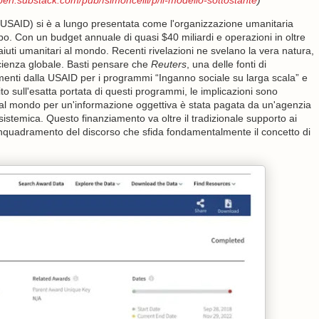
open.substack.com/pub/fsimoncelli/p/il-modello-sottostante
)
e (USAID) si è a lungo presentata come l'organizzazione umanitaria
po. Con un budget annuale di quasi $40 miliardi e operazioni in oltre
aiuti umanitari al mondo. Recenti rivelazioni ne svelano la vera natura,
scienza globale. Basti pensare che
Reuters
, una delle fonti di
amenti dalla USAID per i programmi “Inganno sociale su larga scala” e
ito sull'esatta portata di questi programmi, le implicazioni sono
ili al mondo per un'informazione oggettiva è stata pagata da un'agenzia
sistemica. Questo finanziamento va oltre il tradizionale supporto ai
'inquadramento del discorso che sfida fondamentalmente il concetto di