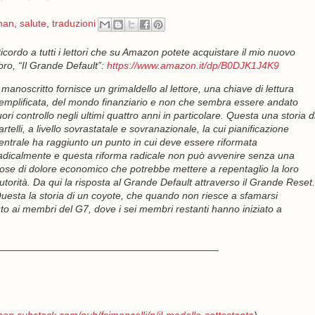
man
,
salute
,
traduzioni
icordo a tutti i lettori che su Amazon potete acquistare il mio nuovo
ibro, “Il Grande Default”:
https://www.amazon.it/dp/B0DJK1J4K9
l manoscritto fornisce un grimaldello al lettore, una chiave di lettura
emplificata, del mondo finanziario e non che sembra essere andato
uori controllo negli ultimi quattro anni in particolare. Questa una storia d
artelli, a livello sovrastatale e sovranazionale, la cui pianificazione
entrale ha raggiunto un punto in cui deve essere riformata
adicalmente e questa riforma radicale non può avvenire senza una
ose di dolore economico che potrebbe mettere a repentaglio la loro
utorità. Da qui la risposta al Grande Default attraverso il Grande Reset.
uesta la storia di un coyote, che quando non riesce a sfamarsi
uto ai membri del G7, dove i sei membri restanti hanno iniziato a
_______________________________________