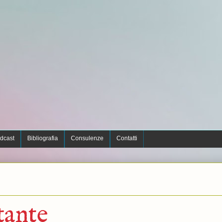
dcast
Bibliografia
Consulenze
Contatti
tante