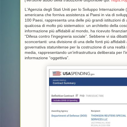
(Versione audio della traduzione disponibile qui:
https://
L'Agenzia degli Stati Uniti per lo Sviluppo Internazional
americana che forniva assistenza ai Paesi in via di svilup
100 Paesi, rappresenta una delle più grandi istituzioni di 
qualcosa di molto più sistematico: un architetto della co
informazione più affidabili al mondo, ha ricevuto finanzi
“Difesa contro l'ingegneria sociale”. Sebbene vi sia dibatt
sconcertanti: una divisione di una delle fonti più affidab
governativa statunitense per la costruzione di una realtà 
media, rappresentando un'infrastruttura deliberata per l
informazione “oggettiva”.