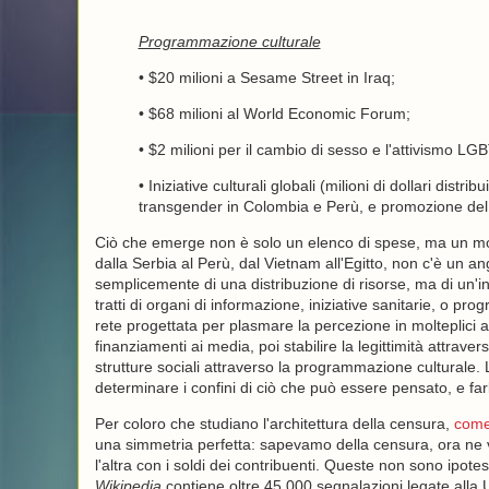
Programmazione culturale
• $20 milioni a Sesame Street in Iraq;
• $68 milioni al World Economic Forum;
• $2 milioni per il cambio di sesso e l'attivismo L
• Iniziative culturali globali (milioni di dollari distr
transgender in Colombia e Perù, e promozione del t
Ciò che emerge non è solo un elenco di spese, ma un modell
dalla Serbia al Perù, dal Vietnam all'Egitto, non c'è un 
semplicemente di una distribuzione di risorse, ma di un'inf
tratti di organi di informazione, iniziative sanitarie, o 
rete progettata per plasmare la percezione in molteplici amb
finanziamenti ai media, poi stabilire la legittimità attrave
strutture sociali attraverso la programmazione culturale. 
determinare i confini di ciò che può essere pensato, e far
Per coloro che studiano l'architettura della censura,
come
una simmetria perfetta: sapevamo della censura, ora ne 
l'altra con i soldi dei contribuenti. Queste non sono ipote
Wikipedia
contiene oltre 45.000 segnalazioni legate alla 