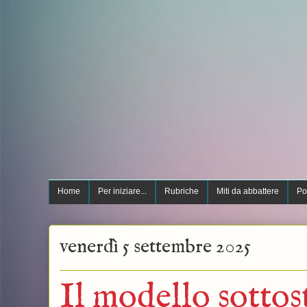
Home
Per iniziare...
Rubriche
Miti da abbattere
Po
venerdì 5 settembre 2025
Il modello sottos