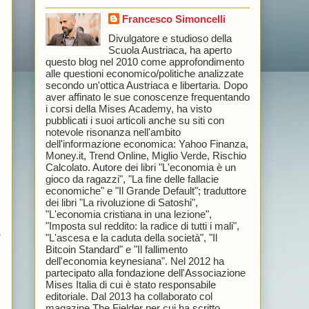
Francesco Simoncelli
Divulgatore e studioso della
Scuola Austriaca, ha aperto
questo blog nel 2010 come approfondimento
alle questioni economico/politiche analizzate
secondo un'ottica Austriaca e libertaria. Dopo
aver affinato le sue conoscenze frequentando
i corsi della Mises Academy, ha visto
pubblicati i suoi articoli anche su siti con
notevole risonanza nell'ambito
dell'informazione economica: Yahoo Finanza,
Money.it, Trend Online, Miglio Verde, Rischio
Calcolato. Autore dei libri "L'economia è un
gioco da ragazzi", "La fine delle fallacie
economiche" e "Il Grande Default"; traduttore
dei libri "La rivoluzione di Satoshi",
"L'economia cristiana in una lezione",
"Imposta sul reddito: la radice di tutti i mali",
a
"L'ascesa e la caduta della società", "Il
Bitcoin Standard" e "Il fallimento
dell'economia keynesiana". Nel 2012 ha
partecipato alla fondazione dell'Associazione
Mises Italia di cui è stato responsabile
editoriale. Dal 2013 ha collaborato col
magazine The Fielder per cui ha scritto