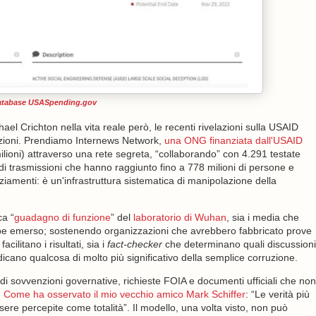
atabase USASpending.gov
el Crichton nella vita reale però, le recenti rivelazioni sulla USAID
razioni. Prendiamo Internews Network,
una ONG finanziata dall'USAID
ilioni) attraverso una rete segreta, “collaborando” con 4.291 testate
di trasmissioni che hanno raggiunto fino a 778 milioni di persone e
anziamenti: è un'infrastruttura sistematica di manipolazione della
ca “
guadagno di funzione
” del
laboratorio di Wuhan
, sia i media che
bbe emerso; sostenendo organizzazioni che avrebbero fabbricato prove
acilitano i risultati, sia i
fact-checker
che determinano quali discussioni
ndicano qualcosa di molto più significativo della semplice corruzione.
i sovvenzioni governative, richieste FOIA e documenti ufficiali che non
.
Come ha osservato il mio vecchio amico Mark Schiffer
: “Le verità più
re percepite come totalità”. Il modello, una volta visto, non può