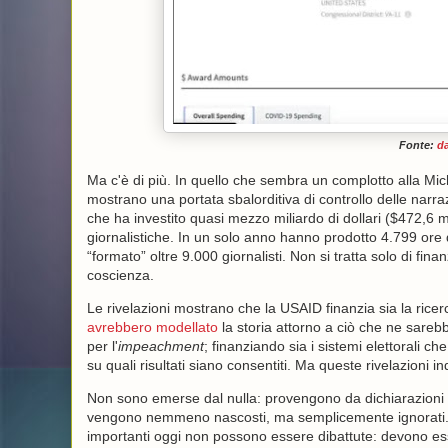
Fonte:
d
Ma c'è di più. In quello che sembra un complotto alla Micha
mostrano una portata sbalorditiva di controllo delle nar
che ha investito quasi mezzo miliardo di dollari ($472,6 m
giornalistiche. In un solo anno hanno prodotto 4.799 ore 
“formato” oltre 9.000 giornalisti. Non si tratta solo di fin
coscienza.
Le rivelazioni mostrano che la USAID finanzia sia la ricer
avrebbero modellato
la storia attorno a ciò che ne sare
per l'
impeachment
; finanziando sia i sistemi elettorali che f
su quali risultati siano consentiti. Ma queste rivelazioni i
Non sono emerse dal nulla: provengono da dichiarazioni d
vengono nemmeno nascosti, ma semplicemente ignorati
importanti oggi non possono essere dibattute: devono esse