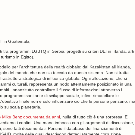
GBT in Guatemala;
ibuiti tra programmi LGBTQ in Serbia, progetti su criteri DEI in Irlanda, arti
urismo in Egitto).
o per l'architettura della realtà globale: dal Kazakistan all'Irlanda,
angolo del mondo che non sia toccato da questo sistema. Non si tratta
rastruttura strategica di influenza globale. Ogni allocazione, che si
programmi culturali, rappresenta un nodo attentamente posizionato in una
iti. Innanzitutto controllare il flusso di informazioni attraverso i
rso programmi sanitari e di sviluppo sociale, infine rimodellare le
L'obiettivo finale non è solo influenzare ciò che le persone pensano, m
lo su scala planetaria.
 Mike Benz documenta da anni
, nulla di tutto ciò è una sorpresa. È
vediamo i confini. Una mano imbocca con gli argomenti di discussione,
si; sono fatti documentati. Persino il database dei finanziamenti di
USAID, molte delle quali descrivono dettagliatamente corruzione,