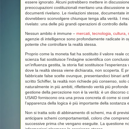
essere ignorato. Alcuni potrebbero mettere in discussione 
preoccupazioni costituzionali meritano una discussione se
documenti rivelano. Le rivelazioni stesse, documentate in 
dovrebbero sconvolgere chiunque tenga alla verità. I ​​m
rivelato: una delle più grandi operazioni di controllo della 
Nessun ambito è immune –
mercati
,
tecnologia
,
cultura
,
agenzie di intelligence sono profondamente radicate in o
potente che controllare la realtà stessa.
Proprio come la moneta fiat ha sostituito il valore reale 
scienza fiat sostituisce l'indagine scientifica con conclusi
un'influenza gestita, la storia fiat sostituisce l'esperienza
dove la realtà stessa viene dichiarata, non scoperta. E pr
fabbricate false scelte ovunque, presentandoci binari art
scritto Schiffer, la realtà non richiede più consenso, sol
naturalmente in più ambiti, riflettendo verità più profon
gestione della percezione non è la verità: è un discorso co
USAID forniscono ora una prova concreta di come si costr
l'apparenza della logica è più importante della sostanza ef
Non si tratta solo di abbinamento di schemi, ma di previs
anticipare schemi comportamentali, coloro che comprend
successive prima che vengano eseguite. La questione non 