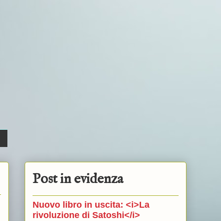
Post in evidenza
Nuovo libro in uscita: <i>La
rivoluzione di Satoshi</i>