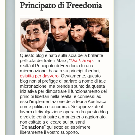
Principato di Freedonia
Questo blog è nato sulla scia della brillante
pellicola dei fratelli Marx, "
Duck Soup
." In
realtà il Principato di Freedonia fu una
micronazione, basata su principi libertari,
esistita per davvero
. Ovviamente, questo
blog non si prefigge di parlare a nome di tale
micronazione, ma prende spunto da questa
iniziativa per dimostrare il funzionamento dei
principi libertari nella realtà, e connessi ad
essi l'implementazione della teoria Austriaca
come politica economica. Se apprezzate il
lavoro di divulgazione operato da questo blog
e volete contribuire a mantenerlo aggiornato,
non esitate a cliccare sui pulsanti
"
Donazione
" qui sotto ed esprimere
liberamente il vostro supporto.