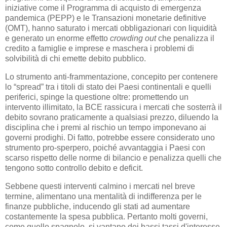
iniziative come il Programma di acquisto di emergenza
pandemica (PEPP) e le Transazioni monetarie definitive
(OMT), hanno saturato i mercati obbligazionari con liquidità
e generato un enorme effetto
crowding out
che penalizza il
credito a famiglie e imprese e maschera i problemi di
solvibilità di chi emette debito pubblico.
Lo strumento anti-frammentazione, concepito per contenere
lo “spread” tra i titoli di stato dei Paesi continentali e quelli
periferici, spinge la questione oltre: promettendo un
intervento illimitato, la BCE rassicura i mercati che sosterrà il
debito sovrano praticamente a qualsiasi prezzo, diluendo la
disciplina che i premi al rischio un tempo imponevano ai
governi prodighi. Di fatto, potrebbe essere considerato uno
strumento pro-sperpero, poiché avvantaggia i Paesi con
scarso rispetto delle norme di bilancio e penalizza quelli che
tengono sotto controllo debito e deficit.
Sebbene questi interventi calmino i mercati nel breve
termine, alimentano una mentalità di indifferenza per le
finanze pubbliche, inducendo gli stati ad aumentare
costantemente la spesa pubblica. Pertanto molti governi,
come quello spagnolo, si vantano dei bassi tassi d'interesse