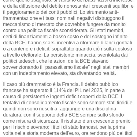
e della diffusione del debito nonostante i crescenti squilibri e
il peggioramento dei conti pubblici. Lo strumento anti-
frammentazione e i tassi nominali negativi distruggono il
meccanismo di mercato che dovrebbe fungere da monito
contro una politica fiscale sconsiderata. Gli stati membri,
certi di finanziamenti a basso costo e del sostegno infinito
della BCE, hanno scarsi incentivi a riformare bilanci gonfiati
o a contenere i deficit, soprattutto quando ciò risulta costoso
a livello elettorale. La persistente minaccia, sventolata dai
politici tedeschi, che le azioni della BCE stavano
sovvenzionando il “parassitismo fiscale” negli stati membri
con un indebitamento elevato, sta diventando realtà.
Il caso più drammatico è la Francia. Il debito pubblico
francese ha superato il 114% del PIL nel 2025, in parte a
causa di persistenti e ingenti deficit coperti dalla BCE. I
tentativi di consolidamento fiscale sono sempre stati timidi e
quindi non sono riusciti a raggiungere una disciplina
duratura, con il supporto della BCE sempre sullo sfondo
come misura di sicurezza. Il risultato è un crescente premio
per il rischio sovrano: i titoli di stato francesi, per la prima
volta nella storia moderna dell'euro, ora rendono più dei titoli