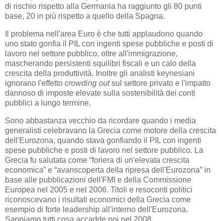
di rischio rispetto alla Germania ha raggiunto gli 80 punti
base, 20 in più rispetto a quello della Spagna.
Il problema nell'area Euro è che tutti applaudono quando
uno stato gonfia il PIL con ingenti spese pubbliche e posti di
lavoro nel settore pubblico, oltre all'immigrazione,
mascherando persistenti squilibri fiscali e un calo della
crescita della produttività. Inoltre gli analisti keynesiani
ignorano l'effetto
crowding out
sul settore privato e l'impatto
dannoso di imposte elevate sulla sostenibilità dei conti
pubblici a lungo termine.
Sono abbastanza vecchio da ricordare quando i media
generalisti celebravano la Grecia come motore della crescita
dell'Eurozona, quando stava gonfiando il PIL con ingenti
spese pubbliche e posti di lavoro nel settore pubblico. La
Grecia fu salutata come “foriera di un'elevata crescita
economica” e “avanscoperta della ripresa dell'Eurozona” in
base alle pubblicazioni dell'FMI e della Commissione
Europea nel 2005 e nel 2006. Titoli e resoconti politici
riconoscevano i risultati economici della Grecia come
esempio di forte leadership all'interno dell'Eurozona.
Sappiamo tutti cosa accadde poi nel 2008.