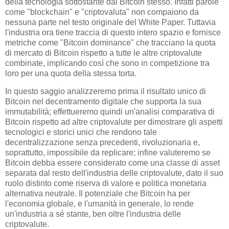
della tecnologia sottostante dal Bitcoin stesso. Infatti parole
come "blockchain" e "criptovaluta" non compaiono da
nessuna parte nel testo originale del White Paper. Tuttavia
l'industria ora tiene traccia di questo intero spazio e fornisce
metriche come "Bitcoin dominance" che tracciano la quota
di mercato di Bitcoin rispetto a tutte le altre criptovalute
combinate, implicando così che sono in competizione tra
loro per una quota della stessa torta.
In questo saggio analizzeremo prima il risultato unico di
Bitcoin nel decentramento digitale che supporta la sua
immutabilità; effettueremo quindi un'analisi comparativa di
Bitcoin rispetto ad altre criptovalute per dimostrare gli aspetti
tecnologici e storici unici che rendono tale
decentralizzazione senza precedenti, rivoluzionaria e,
soprattutto, impossibile da replicare; infine valuteremo se
Bitcoin debba essere considerato come una classe di asset
separata dal resto dell'industria delle criptovalute, dato il suo
ruolo distinto come riserva di valore e politica monetaria
alternativa neutrale. Il potenziale che Bitcoin ha per
l'economia globale, e l'umanità in generale, lo rende
un'industria a sé stante, ben oltre l'industria delle
criptovalute.