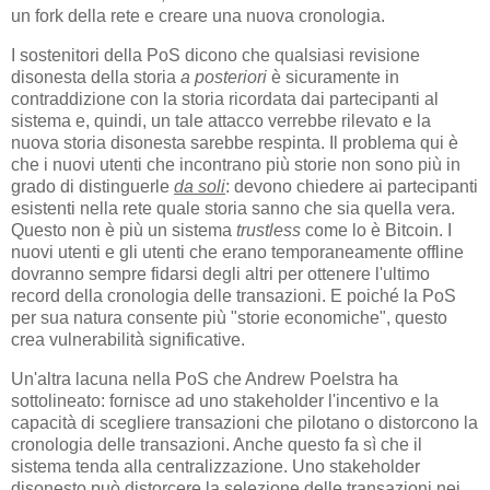
un fork della rete e creare una nuova cronologia.
I sostenitori della PoS dicono che qualsiasi revisione
disonesta della storia
a posteriori
è sicuramente in
contraddizione con la storia ricordata dai partecipanti al
sistema e, quindi, un tale attacco verrebbe rilevato e la
nuova storia disonesta sarebbe respinta. Il problema qui è
che i nuovi utenti che incontrano più storie non sono più in
grado di distinguerle
da soli
: devono chiedere ai partecipanti
esistenti nella rete quale storia sanno che sia quella vera.
Questo non è più un sistema
trustless
come lo è Bitcoin. I
nuovi utenti e gli utenti che erano temporaneamente offline
dovranno sempre fidarsi degli altri per ottenere l'ultimo
record della cronologia delle transazioni. E poiché la PoS
per sua natura consente più "storie economiche", questo
crea vulnerabilità significative.
Un'altra lacuna nella PoS che Andrew Poelstra ha
sottolineato: fornisce ad uno stakeholder l'incentivo e la
capacità di scegliere transazioni che pilotano o distorcono la
cronologia delle transazioni. Anche questo fa sì che il
sistema tenda alla centralizzazione. Uno stakeholder
disonesto può distorcere la selezione delle transazioni nei