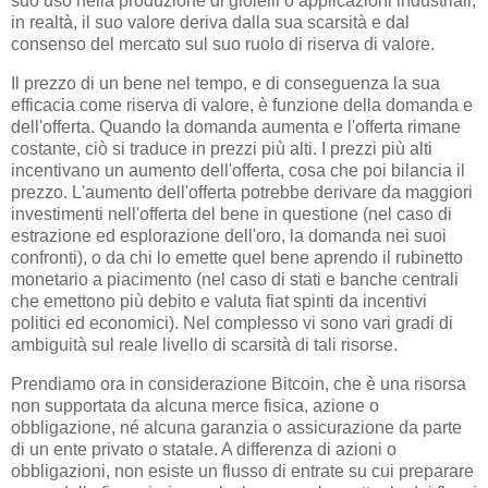
suo uso nella produzione di gioielli o applicazioni industriali;
in realtà, il suo valore deriva dalla sua scarsità e dal
consenso del mercato sul suo ruolo di riserva di valore.
Il prezzo di un bene nel tempo, e di conseguenza la sua
efficacia come riserva di valore, è funzione della domanda e
dell'offerta. Quando la domanda aumenta e l'offerta rimane
costante, ciò si traduce in prezzi più alti. I prezzi più alti
incentivano un aumento dell'offerta, cosa che poi bilancia il
prezzo. L'aumento dell'offerta potrebbe derivare da maggiori
investimenti nell'offerta del bene in questione (nel caso di
estrazione ed esplorazione dell'oro, la domanda nei suoi
confronti), o da chi lo emette quel bene aprendo il rubinetto
monetario a piacimento (nel caso di stati e banche centrali
che emettono più debito e valuta fiat spinti da incentivi
politici ed economici). Nel complesso vi sono vari gradi di
ambiguità sul reale livello di scarsità di tali risorse.
Prendiamo ora in considerazione Bitcoin, che è una risorsa
non supportata da alcuna merce fisica, azione o
obbligazione, né alcuna garanzia o assicurazione da parte
di un ente privato o statale. A differenza di azioni o
obbligazioni, non esiste un flusso di entrate su cui preparare