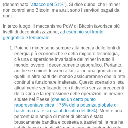
(denominato "
attacco del 51%
"). Si dice quindi che i miner
non controllano Bitcoin, ma anzi, sono i servitori pagati dai
nodi.
In terzo luogo, il meccanismo PoW di Bitcoin favorisce più
livelli di decentralizzazione,
ad esempio sul fronte
geografico e temporale
:
Poiché i miner sono sempre alla ricerca delle fonti di
energia più economiche e della migliore tecnologia,
c'è una dispersione invariabile dei miner in tutto il
mondo, ovvero il decentramento geografico. Pertanto,
anche se i miner fossero attaccati in una giurisdizione,
quelli in altre parti del mondo assicureranno che la rete
continui a funzionare inalterata. Questo scenario si sta
attualmente verificando con il divieto senza precedenti
della Cina e la repressione delle operazioni minerarie
situate nel Paese (
che ad un certo punto
rappresentava circa il 75% della potenza globale di
hash, ma ora è scesa al di sotto del 46%
). Mentre una
percentuale ampia di miner di bitcoin è stata
bruscamente bandita e costretta a trasferirsi, la rete ha
subito tempi di inattività pari a zero, riscontrando solo