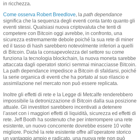
in ricchezza.
Come osserva Robert Breedlove
, la
path dependance
significa che la sequenza degli eventi conta tanto quanto gli
eventi stessi. Qualsiasi nuova criptovaluta che tenti di
competere con Bitcoin oggi avrebbe, in confronto, una
sicurezza estremamente debole poiché la sua rete di miner
ed il tasso di hash sarebbero notevolmente inferiori a quelli
di Bitcoin. Data la consapevolezza del settore su come
funziona la tecnologia blockchain, la nuova moneta sarebbe
attaccata dagli operatori storici semmai minacciasse Bitcoin.
La path dependance impedisce a Bitcoin di sfaldarsi, poiché
la serie organica di eventi che ha portato al suo rilascio e
assimilazione nel mercato non può essere replicata.
Inoltre gli effetti di rete e la Legge di Metcalfe renderebbero
impossibile la detronizzazione di Bitcoin dalla sua posizione
attuale. Gli investitori sarebbero incentivati ​​a detenere
l'asset con i maggiori effetti di liquidità, sicurezza ed effetti di
rete. Jeff Booth ha sostenuto che per interrompere una rete
esistente, un nuovo concorrente dovrebbe essere 10 volte
migliore. Poiché la rete esistente offre all'operatore storico
un vantaggio ampio e radicato, una nuova rete non può