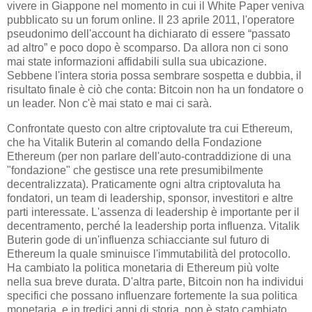
vivere in Giappone nel momento in cui il White Paper veniva
pubblicato su un forum online. Il 23 aprile 2011, l'operatore
pseudonimo dell'account ha dichiarato di essere “passato
ad altro” e poco dopo è scomparso. Da allora non ci sono
mai state informazioni affidabili sulla sua ubicazione.
Sebbene l'intera storia possa sembrare sospetta e dubbia, il
risultato finale è ciò che conta: Bitcoin non ha un fondatore o
un leader. Non c'è mai stato e mai ci sarà.
Confrontate questo con altre criptovalute tra cui Ethereum,
che ha Vitalik Buterin al comando della Fondazione
Ethereum (per non parlare dell'auto-contraddizione di una
"fondazione" che gestisce una rete presumibilmente
decentralizzata). Praticamente ogni altra criptovaluta ha
fondatori, un team di leadership, sponsor, investitori e altre
parti interessate. L'assenza di leadership è importante per il
decentramento, perché la leadership porta influenza. Vitalik
Buterin gode di un'influenza schiacciante sul futuro di
Ethereum la quale sminuisce l'immutabilità del protocollo.
Ha cambiato la politica monetaria di Ethereum più volte
nella sua breve durata. D'altra parte, Bitcoin non ha individui
specifici che possano influenzare fortemente la sua politica
monetaria, e in tredici anni di storia, non è stato cambiato.