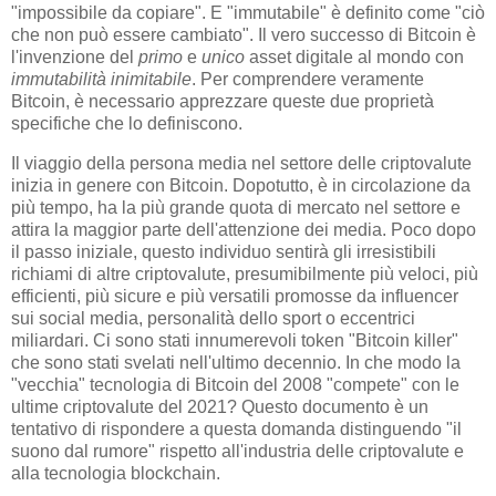
"impossibile da copiare". E "immutabile" è definito come "ciò
che non può essere cambiato". Il vero successo di Bitcoin è
l'invenzione del
primo
e
unico
asset digitale al mondo con
immutabilità inimitabile
. Per comprendere veramente
Bitcoin, è necessario apprezzare queste due proprietà
specifiche che lo definiscono.
Il viaggio della persona media nel settore delle criptovalute
inizia in genere con Bitcoin. Dopotutto, è in circolazione da
più tempo, ha la più grande quota di mercato nel settore e
attira la maggior parte dell'attenzione dei media. Poco dopo
il passo iniziale, questo individuo sentirà gli irresistibili
richiami di altre criptovalute, presumibilmente più veloci, più
efficienti, più sicure e più versatili promosse da influencer
sui social media, personalità dello sport o eccentrici
miliardari. Ci sono stati innumerevoli token "Bitcoin killer"
che sono stati svelati nell'ultimo decennio. In che modo la
"vecchia" tecnologia di Bitcoin del 2008 "compete" con le
ultime criptovalute del 2021? Questo documento è un
tentativo di rispondere a questa domanda distinguendo "il
suono dal rumore" rispetto all'industria delle criptovalute e
alla tecnologia blockchain.