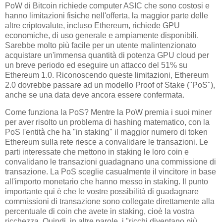
PoW di Bitcoin richiede computer ASIC che sono costosi e
hanno limitazioni fisiche nell'offerta, la maggior parte delle
altre criptovalute, incluso Ethereum, richiede GPU
economiche, di uso generale e ampiamente disponibili.
Sarebbe molto più facile per un utente malintenzionato
acquistare un'immensa quantità di potenza GPU cloud per
un breve periodo ed eseguire un attacco del 51% su
Ethereum 1.0. Riconoscendo queste limitazioni, Ethereum
2.0 dovrebbe passare ad un modello Proof of Stake ("PoS"),
anche se una data deve ancora essere confermata.
Come funziona la PoS? Mentre la PoW premia i suoi miner
per aver risolto un problema di hashing matematico, con la
PoS l'entità che ha "in staking" il maggior numero di token
Ethereum sulla rete riesce a convalidare le transazioni. Le
parti interessate che mettono in staking le loro coin e
convalidano le transazioni guadagnano una commissione di
transazione. La PoS sceglie casualmente il vincitore in base
all'importo monetario che hanno messo in staking. Il punto
importante qui è che le vostre possibilità di guadagnare
commissioni di transazione sono collegate direttamente alla
percentuale di coin che avete in staking, cioè la vostra
ricchezza. Quindi, in altre parole, i "ricchi diventano più