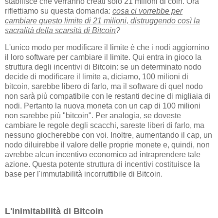
stabilisce che verranno creati solo 21 milioni di coin. Ora
riflettiamo su questa domanda:
cosa ci vorrebbe per
cambiare questo limite di 21 milioni, distruggendo così la
sacralità della scarsità di Bitcoin
?
L'unico modo per modificare il limite è che i nodi aggiornino
il loro software per cambiare il limite. Qui entra in gioco la
struttura degli incentivi di Bitcoin: se un determinato nodo
decide di modificare il limite a, diciamo, 100 milioni di
bitcoin, sarebbe libero di farlo, ma il software di quel nodo
non sarà più compatibile con le restanti decine di migliaia di
nodi. Pertanto la nuova moneta con un cap di 100 milioni
non sarebbe più "bitcoin". Per analogia, se doveste
cambiare le regole degli scacchi, sareste liberi di farlo, ma
nessuno giocherebbe con voi. Inoltre, aumentando il cap, un
nodo diluirebbe il valore delle proprie monete e, quindi, non
avrebbe alcun incentivo economico ad intraprendere tale
azione. Questa potente struttura di incentivi costituisce la
base per l'immutabilità incorruttibile di Bitcoin.
L'inimitabilità di Bitcoin