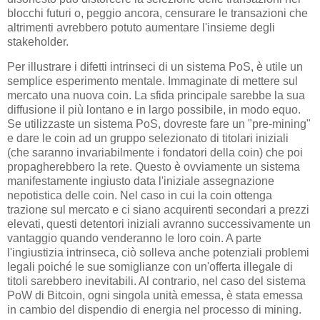
blocchi futuri o, peggio ancora, censurare le transazioni che
altrimenti avrebbero potuto aumentare l'insieme degli
stakeholder.
Per illustrare i difetti intrinseci di un sistema PoS, è utile un
semplice esperimento mentale. Immaginate di mettere sul
mercato una nuova coin. La sfida principale sarebbe la sua
diffusione il più lontano e in largo possibile, in modo equo.
Se utilizzaste un sistema PoS, dovreste fare un "pre-mining"
e dare le coin ad un gruppo selezionato di titolari iniziali
(che saranno invariabilmente i fondatori della coin) che poi
propagherebbero la rete. Questo è ovviamente un sistema
manifestamente ingiusto data l'iniziale assegnazione
nepotistica delle coin. Nel caso in cui la coin ottenga
trazione sul mercato e ci siano acquirenti secondari a prezzi
elevati, questi detentori iniziali avranno successivamente un
vantaggio quando venderanno le loro coin. A parte
l'ingiustizia intrinseca, ciò solleva anche potenziali problemi
legali poiché le sue somiglianze con un'offerta illegale di
titoli sarebbero inevitabili. Al contrario, nel caso del sistema
PoW di Bitcoin, ogni singola unità emessa, è stata emessa
in cambio del dispendio di energia nel processo di mining.