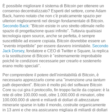
È possibile migliorare il sistema di Bitcoin per ottenere un
consenso decentralizzato? Esperti del settore, come Adam
Back, hanno notato che non c'è praticamente spazio per
ulteriori miglioramenti nel design fondamentale di Bitcoin.
Secondo Back
: "Bitcoin esiste in uno stretto ottimale nello
spazio di progettazione quasi infinito". Tuttavia qualsiasi
tecnologia open source, anche se perfetta, è sempre
suscettibile ad essere copiata. Bitcoin dovrebbe essere un
"evento irripetibile" per essere davvero inimitabile.
Secondo
Jack Dorsey
, fondatore e CEO di Twitter e Square, la replica
o la sostituzione di Bitcoin è "estremamente improbabile
poiché le condizioni necessarie per crearlo e sostenerlo
erano molto speciali".
Per comprendere il potere dell'inimitabilità di Bitcoin, è
necessario apprezzarlo come una "invenzione
una tantum
path dependent". Bitcoin è molto più del software Bitcoin
Core su cui gira il protocollo, fin troppo facile da copiare: è la
rete di oltre 100.000 nodi, oltre 1.000.000 di minatori, oltre
100.000.000 di utenti e miliardi di dollari di attrezzature
minerarie sparse in tutto il mondo, costruite organicamente
in 13 anni e che ora assicurano migliaia di miliardi di dollari