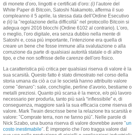
di monete d'oro, lingotti e certificati d'oro:
(i)
l'autore del
White Paper di Bitcoin, Satoshi Nakamoto, afferma il suo
compleanno il 5 aprile, la stessa data dell'Ordine Esecutivo
e
(ii)
la "regolazione della difficoltà" nel protocollo Bitcoin si
adegua ogni 2016 blocchi (Ordine 6102 al contrario). L'oro,
o meglio, l'oro digitale, era senza dubbio nella mente di
Satoshi e, cosa più importante, l'intenzione era quella di
creare un bene che fosse immune alla svalutazione o alla
corruzione da parte di qualsiasi autorità statale o di altro
tipo, e che non soffrisse delle carenze dell'oro fisico.
La caratteristica più critica per qualsiasi riserva di valore è la
sua scarsità. Questo fatto è stato dimostrato nel corso della
storia umana da ciò a cui le società hanno attribuito valore
come "denaro": sale, conchiglie, perline d'avorio, bestiame o
metalli preziosi. Quanto più scarsa è la merce, e/o più lavoro
necessario per produrla, tanto più sarà “inflessibile” e, di
conseguenza, maggiore sarà la sua efficacia come riserva di
valore. Mark Twain descrisse bene la relazione tra scarsità e
valore: "Comprate terra, non ne fanno più". Nelle parole di
Nick Szabo, una buona riserva di valore dovrebbe avere "
un
costo inestimabile
". È improprio che l'oro tragga valore dal