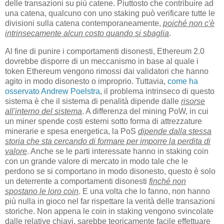
delle transazioni su più catene. Piuttosto che contribuire ad
una catena, qualcuno con uno staking può verificare tutte le
divisioni sulla catena contemporaneamente,
poiché non c'è
intrinsecamente alcun costo quando si sbaglia
.
Al fine di punire i comportamenti disonesti, Ethereum 2.0
dovrebbe disporre di un meccanismo in base al quale i
token Ethereum vengono rimossi dai validatori che hanno
agito in modo disonesto o improprio. Tuttavia,
come ha
osservato Andrew Poelstra
, il problema intrinseco di questo
sistema è che il sistema di penalità dipende dalle
risorse
all'interno del sistema
. A differenza del mining PoW, in cui
un miner spende costi esterni sotto forma di attrezzature
minerarie e spesa energetica, la PoS
dipende dalla stessa
storia che sta cercando di formare per imporre la perdita di
valore
. Anche se le parti interessate hanno in staking coin
con un grande valore di mercato in modo tale che le
perdono se si comportano in modo disonesto, questo è solo
un deterrente a comportamenti disonesti
finché non
spostano le loro coin
. E una volta che lo fanno, non hanno
più nulla in gioco nel far rispettare la verità delle transazioni
storiche. Non appena le coin in staking vengono svincolate
dalle relative chiavi, sarebbe teoricamente facile effettuare