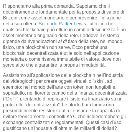
Rispondiamo alla prima domanda. Sappiamo che il
decentramento è fondamentale per la proposta di valore di
Bitcoin come asset monetario e per prevenire l'inflazione
della sua offerta.
Secondo Parker Lewis
, tutto ciò che
qualsiasi blockchain può offrire in cambio di sicurezza è un
asset monetario originario della rete. Laddove il sistema
dipende da rivendicazioni
al di fuori
della rete, nel mondo
fisico, una blockchain non serve. Ecco perché una
blockchain decentralizzata è utile solo nell'applicazione
monetaria o come riserva immutabile di valore, dove non
serve altro che a garantire la propria immutabilità.
Assistiamo all'applicazione delle blockchain nell'industria
dei videogiochi per creare oggetti virtuali o "skin", ad
esempio; nel mondo dell'arte con token non fungibili e,
soprattutto, nel fiorente campo della finanza decentralizzata
("DeFi" ), tentando di replicare il sistema finanziario su un
protocollo “decentralizzato”. Le blockchain forniscono
presumibilmente resistenza alla censura e la capacità di
evitare teoricamente i controlli KYC che richiederebbero gli
exchange centralizzati e regolamentati. Questi casi d'uso
giustificano un'industria di oltre mille miliardi di dollari?