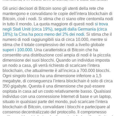
Gli unici decisori di Bitcoin sono gli utenti della rete che
mantengono e convalidano le copie dell'intera blockchain di
Bitcoin, cioè i nodi. Si stima che ci siano oltre centomila nodi
in tutto il mondo. La quota maggiore di questi nodi
si trova
negli Stati Uniti (circa 19%), seguiti dalla Germania (circa
18%); la Cina ha poco meno del 2% dei nodi
. Si stima che il
numero di nodi raggiungibili sia di circa 10.000, mentre si
stima che il totale complessivo dei nodi a livello globale
superi i 100.000
. Una caratteristica di Bitcoin che ha
consentito una distribuzione così ampia di nodi è la piccola
dimensione dei suoi blocchi. Quando un individuo imposta
un nodo a casa, gli verrà richiesto di scaricare l'intera
blockchain, che attualmente è all'incirca a 700.000 blocchi.
Ogni singolo blocco ha una dimensione inferiore a 1,5
megabyte, di conseguenza l'intera blockchain è solo di circa
350 gigabyte. Questa è una dimensione che può essere
ospitata in casa ad un costo relativamente basso. Qualsiasi
individuo con una connessione Internet di base e un laptop,
situato in qualsiasi parte del mondo, può scaricare l'intera
blockchain di Bitcoin, convalidare i blocchi e partecipare al
consenso decentralizzato del protocollo. Il compromesso