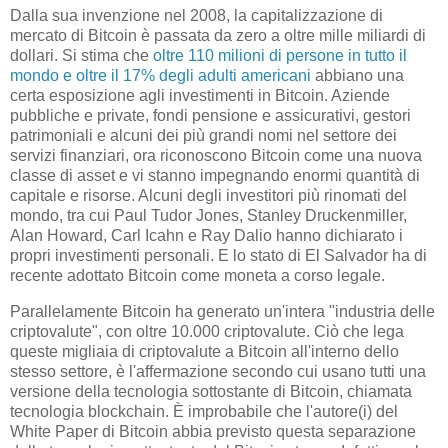
Dalla sua invenzione nel 2008, la capitalizzazione di
mercato di Bitcoin è passata da zero a oltre mille miliardi di
dollari. Si stima che
oltre 110 milioni di persone in tutto il
mondo e oltre il 17% degli adulti americani
abbiano una
certa esposizione agli investimenti in Bitcoin. Aziende
pubbliche e private, fondi pensione e assicurativi, gestori
patrimoniali e alcuni dei più grandi nomi nel settore dei
servizi finanziari, ora riconoscono Bitcoin come una nuova
classe di asset e vi stanno impegnando enormi quantità di
capitale e risorse. Alcuni degli investitori più rinomati del
mondo, tra cui Paul Tudor Jones, Stanley Druckenmiller,
Alan Howard, Carl Icahn e Ray Dalio hanno dichiarato i
propri investimenti personali. E lo stato di El Salvador ha di
recente adottato Bitcoin come moneta a corso legale.
Parallelamente Bitcoin ha generato un'intera "industria delle
criptovalute", con oltre 10.000 criptovalute. Ciò che lega
queste migliaia di criptovalute a Bitcoin all'interno dello
stesso settore, è l'affermazione secondo cui usano tutti una
versione della tecnologia sottostante di Bitcoin, chiamata
tecnologia blockchain. È improbabile che l'autore(i) del
White Paper di Bitcoin abbia previsto questa separazione