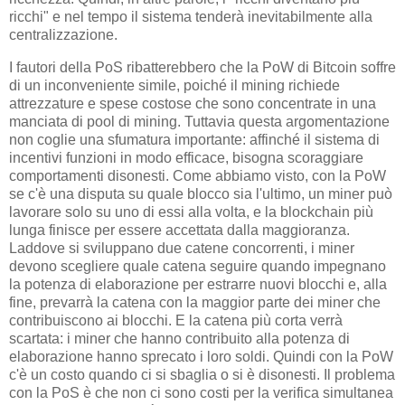
ricchi" e nel tempo il sistema tenderà inevitabilmente alla
centralizzazione.
I fautori della PoS ribatterebbero che la PoW di Bitcoin soffre
di un inconveniente simile, poiché il mining richiede
attrezzature e spese costose che sono concentrate in una
manciata di pool di mining. Tuttavia questa argomentazione
non coglie una sfumatura importante: affinché il sistema di
incentivi funzioni in modo efficace, bisogna scoraggiare
comportamenti disonesti. Come abbiamo visto, con la PoW
se c'è una disputa su quale blocco sia l'ultimo, un miner può
lavorare solo su uno di essi alla volta, e la blockchain più
lunga finisce per essere accettata dalla maggioranza.
Laddove si sviluppano due catene concorrenti, i miner
devono scegliere quale catena seguire quando impegnano
la potenza di elaborazione per estrarre nuovi blocchi e, alla
fine, prevarrà la catena con la maggior parte dei miner che
contribuiscono ai blocchi. E la catena più corta verrà
scartata: i miner che hanno contribuito alla potenza di
elaborazione hanno sprecato i loro soldi. Quindi con la PoW
c'è un costo quando ci si sbaglia o si è disonesti. Il problema
con la PoS è che non ci sono costi per la verifica simultanea