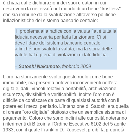
è chiara dalle dichiarazioni dei suoi creatori in cui
descrivono la necessità nel mondo di un bene "trustless"
che sia immune dalla svalutazione attraverso politiche
inflazionistiche del sistema bancario centrale:
“Il problema alla radice con la valuta fiat è tutta la
fiducia necessaria per farla funzionare. Ci si
deve fidare del sistema bancario centrale
affinché non svaluti la valuta, ma la storia delle
valute fiat è piena di violazioni di tale fiducia”.
–
Satoshi Nakamoto
, febbraio 2009
L'oro ha storicamente svolto questo ruolo come bene
immutabile, ma presenta notevoli inconvenienti nell'era
digitale, dati i vincoli relativi a portabilità, archiviazione,
sicurezza, divisibilità e verificabilità. Inoltre l'oro non è
difficile da confiscare da parte di qualsiasi autorità con il
potere ed i mezzi per farlo. L'intenzione di Satoshi era quella
di creare "oro digitale" piuttosto che un semplice sistema di
pagamento. Coloro che sono inclini alle curiosità noteranno
i riferimenti di Bitcoin all'Ordine Esecutivo 6102 del 5 aprile
1933, con il quale Franklin D. Roosevelt proibì la proprietà