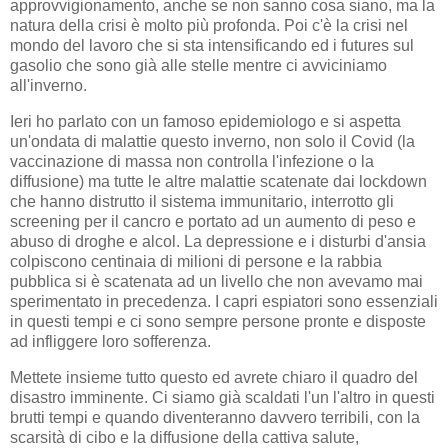
approvvigionamento, anche se non sanno cosa siano, ma la
natura della crisi è molto più profonda. Poi c'è la crisi nel
mondo del lavoro che si sta intensificando ed i futures sul
gasolio che sono già alle stelle mentre ci avviciniamo
all'inverno.
Ieri ho parlato con un famoso epidemiologo e si aspetta
un'ondata di malattie questo inverno, non solo il Covid (la
vaccinazione di massa non controlla l'infezione o la
diffusione) ma tutte le altre malattie scatenate dai lockdown
che hanno distrutto il sistema immunitario, interrotto gli
screening per il cancro e portato ad un aumento di peso e
abuso di droghe e alcol. La depressione e i disturbi d'ansia
colpiscono centinaia di milioni di persone e la rabbia
pubblica si è scatenata ad un livello che non avevamo mai
sperimentato in precedenza. I capri espiatori sono essenziali
in questi tempi e ci sono sempre persone pronte e disposte
ad infliggere loro sofferenza.
Mettete insieme tutto questo ed avrete chiaro il quadro del
disastro imminente. Ci siamo già scaldati l'un l'altro in questi
brutti tempi e quando diventeranno davvero terribili, con la
scarsità di cibo e la diffusione della cattiva salute,