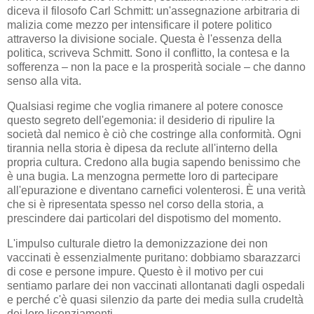
diceva il filosofo Carl Schmitt: un'assegnazione arbitraria di
malizia come mezzo per intensificare il potere politico
attraverso la divisione sociale. Questa è l'essenza della
politica, scriveva Schmitt. Sono il conflitto, la contesa e la
sofferenza – non la pace e la prosperità sociale – che danno
senso alla vita.
Qualsiasi regime che voglia rimanere al potere conosce
questo segreto dell'egemonia: il desiderio di ripulire la
società dal nemico è ciò che costringe alla conformità. Ogni
tirannia nella storia è dipesa da reclute all'interno della
propria cultura. Credono alla bugia sapendo benissimo che
è una bugia. La menzogna permette loro di partecipare
all'epurazione e diventano carnefici volenterosi. È una verità
che si è ripresentata spesso nel corso della storia, a
prescindere dai particolari del dispotismo del momento.
L'impulso culturale dietro la demonizzazione dei non
vaccinati è essenzialmente puritano: dobbiamo sbarazzarci
di cose e persone impure. Questo è il motivo per cui
sentiamo parlare dei non vaccinati allontanati dagli ospedali
e perché c'è quasi silenzio da parte dei media sulla crudeltà
dei loro licenziamenti.