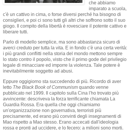
che abbiamo
imparato a scuola,
c'è un cattivo in cima, o forse diversi perché ha bisogno di
consiglieri, e poi ci sono tutti gli altri che soffrono sotto il suo
giogo. Il compito della libertà è rovesciare il potente cattivo e
liberare tutti.
Parlo di modello semplice, ma sono abbastanza sicuro di
averci creduto per tutta la vita. E in fondo c'è una certa verità:
i più grandi conflitti nella storia del mondo mettono sempre
lo stato contro il popolo, visto che il primo gode del privilegio
legale di minacciare ed imporre la violenza. Tale potere è
inevitabilmente soggetto ad abusi.
Eppure oggigiorno sta succedendo di più. Ricordo di aver
letto
The Black Book of Communism
quando venne
pubblicato nel 1999. Il capitolo sulla Cina l'ho trovato più
avvincente: descriveva la forza terrificante chiamata La
Guardia Rossa. Era quella che oggi chiamiamo
un'organizzazione non governativa, terroristi più
precisamente, ed erano più convinti degli insegnamenti di
Mao rispetto a Mao stesso. Erano accecati dall'ideologia
rossa e pronti ad uccidere, e lo fecero: a milioni sono morti.