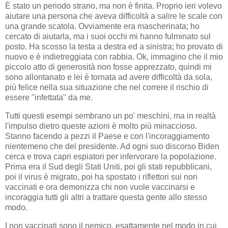
È stato un periodo strano, ma non è finita. Proprio ieri volevo
aiutare una persona che aveva difficoltà a salire le scale con
una grande scatola. Ovviamente era mascherinata; ho
cercato di aiutarla, ma i suoi occhi mi hanno fulminato sul
posto. Ha scosso la testa a destra ed a sinistra; ho provato di
nuovo e è indietreggiata con rabbia. Ok, immagino che il mio
piccolo atto di generosità non fosse apprezzato, quindi mi
sono allontanato e lei è tornata ad avere difficoltà da sola,
più felice nella sua situazione che nel correre il rischio di
essere "infettata" da me.
Tutti questi esempi sembrano un po' meschini, ma in realtà
l'impulso dietro queste azioni è molto più minaccioso.
Stanno facendo a pezzi il Paese e con l'incoraggiamento
nientemeno che del presidente. Ad ogni suo discorso Biden
cerca e trova capri espiatori per infervorare la popolazione.
Prima era il Sud degli Stati Uniti, poi gli stati repubblicani,
poi il virus è migrato, poi ha spostato i riflettori sui non
vaccinati e ora demonizza chi non vuole vaccinarsi e
incoraggia tutti gli altri a trattare questa gente allo stesso
modo.
I non vaccinati sono il nemico, esattamente nel modo in cui