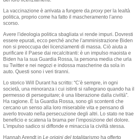
La vaccinazione è arrivata a fungere da
proxy
per la lealtà
politica, proprio come ha fatto il mascheramento l'anno
scorso.
Avere l'ideologia politica sbagliata vi rende impuri. Dovresti
essere epurati, ecco perché anche l'amministrazione Biden
non si preoccupa dei licenziamenti di massa. Ciò aiuta a
purificare il Paese dai recalcitranti: è un impulso maoista e
Biden ha la sua Guardia Rossa, la persona media che urla
su Twitter e nei negozi e indossa mascherine da sola in
auto. Questi sono i veri tiranni.
Lo storico Will Durant ha scritto: “C'è sempre, in ogni
società, una minoranza i cui istinti si rallegrano quando ha il
permesso di perseguitare; è una liberazione dalla civiltà”.
Ha ragione. È la Guardia Rossa, sono gli scontenti che
cercano un senso alla loro miserabile vita e pensano di
averlo trovato nella persecuzione degli altri. Lo stato ne trae
beneficio e scatena la brama per l'imposizione del dolore.
L'impulso sadico si diffonde e minaccia la civiltà stessa.
Hannah Arendt in
Le origini del totalitarismo
ha offerto