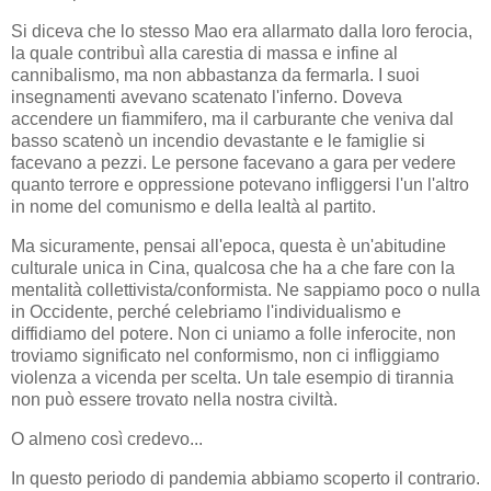
Si diceva che lo stesso Mao era allarmato dalla loro ferocia,
la quale contribuì alla carestia di massa e infine al
cannibalismo, ma non abbastanza da fermarla. I suoi
insegnamenti avevano scatenato l'inferno. Doveva
accendere un fiammifero, ma il carburante che veniva dal
basso scatenò un incendio devastante e le famiglie si
facevano a pezzi. Le persone facevano a gara per vedere
quanto terrore e oppressione potevano infliggersi l'un l'altro
in nome del comunismo e della lealtà al partito.
Ma sicuramente, pensai all'epoca, questa è un'abitudine
culturale unica in Cina, qualcosa che ha a che fare con la
mentalità collettivista/conformista. Ne sappiamo poco o nulla
in Occidente, perché celebriamo l'individualismo e
diffidiamo del potere. Non ci uniamo a folle inferocite, non
troviamo significato nel conformismo, non ci infliggiamo
violenza a vicenda per scelta. Un tale esempio di tirannia
non può essere trovato nella nostra civiltà.
O almeno così credevo...
In questo periodo di pandemia abbiamo scoperto il contrario.