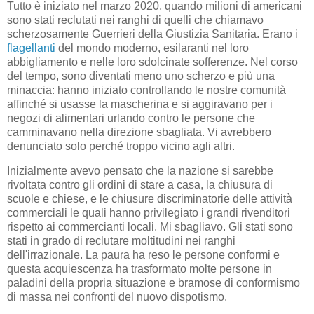
Tutto è iniziato nel marzo 2020, quando milioni di americani
sono stati reclutati nei ranghi di quelli che chiamavo
scherzosamente Guerrieri della Giustizia Sanitaria. Erano i
flagellanti
del mondo moderno, esilaranti nel loro
abbigliamento e nelle loro sdolcinate sofferenze. Nel corso
del tempo, sono diventati meno uno scherzo e più una
minaccia: hanno iniziato controllando le nostre comunità
affinché si usasse la mascherina e si aggiravano per i
negozi di alimentari urlando contro le persone che
camminavano nella direzione sbagliata. Vi avrebbero
denunciato solo perché troppo vicino agli altri.
Inizialmente avevo pensato che la nazione si sarebbe
rivoltata contro gli ordini di stare a casa, la chiusura di
scuole e chiese, e le chiusure discriminatorie delle attività
commerciali le quali hanno privilegiato i grandi rivenditori
rispetto ai commercianti locali. Mi sbagliavo. Gli stati sono
stati in grado di reclutare moltitudini nei ranghi
dell'irrazionale. La paura ha reso le persone conformi e
questa acquiescenza ha trasformato molte persone in
paladini della propria situazione e bramose di conformismo
di massa nei confronti del nuovo dispotismo.