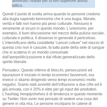
ammirato i leader per la loro superiore abilità
tattica.
Quindi il punto di svolta arriva quando le persone credono
alla bugia sapendo benissimo che è una bugia. Morale,
verità e fatti non hanno più peso culturale. Nessuno è
veramente al sicuro in questo mondo. L'umorismo, per
esempio, è fuori discussione nel mezzo della pulizia sociale,
culturale e politica. Il dissenso in generale è pericoloso.
L'intensificarsi della cosiddetta “cancel culture” nel mezzo di
questa crisi non è casuale, fa tutto parte della sete di sangue
che si scatena in un mondo consumato
dall'iperpoliticizzazione e dal rifiuto generalizzato dello
spirito liberale.
Pensateci. Questo inferno di blocchi, persecuzioni ed
epurazioni è iniziato in tempi economici favorevoli, ora
invece ci stiamo dirigendo verso tempi economici molto
negativi. Siamo stati avvertiti dell'inflazione a due cifre ed è
già arrivata, con il 20% e oltre per gli input dei produttori.
L'hashtag
#emptyshelves
è di tendenza in questo momento
su Twitter. Non avrei mai pensato di vedere una cosa del
genere in vita mia. Le persone incolpano le catene di