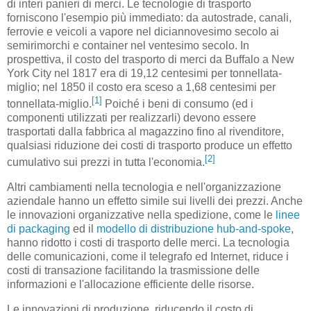
di interi panieri di merci. Le tecnologie di trasporto
forniscono l'esempio più immediato: da autostrade, canali,
ferrovie e veicoli a vapore nel diciannovesimo secolo ai
semirimorchi e container nel ventesimo secolo. In
prospettiva, il costo del trasporto di merci da Buffalo a New
York City nel 1817 era di 19,12 centesimi per tonnellata-
miglio; nel 1850 il costo era sceso a 1,68 centesimi per
[1]
tonnellata-miglio.
Poiché i beni di consumo (ed i
componenti utilizzati per realizzarli) devono essere
trasportati dalla fabbrica al magazzino fino al rivenditore,
qualsiasi riduzione dei costi di trasporto produce un effetto
[2]
cumulativo sui prezzi in tutta l'economia.
Altri cambiamenti nella tecnologia e nell'organizzazione
aziendale hanno un effetto simile sui livelli dei prezzi. Anche
le innovazioni organizzative nella spedizione, come le
linee
di packaging
ed il
modello di distribuzione hub-and-spoke
,
hanno ridotto i costi di trasporto delle merci. La tecnologia
delle comunicazioni, come il telegrafo ed Internet, riduce i
costi di transazione facilitando la trasmissione delle
informazioni e l'allocazione efficiente delle risorse.
Le innovazioni di produzione, riducendo il costo di