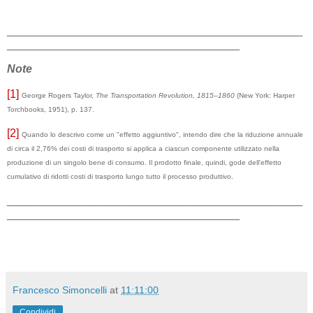
_______________________________________________
_____________________________________
Note
[1]
George Rogers Taylor,
The Transportation Revolution, 1815–1860
(New York: Harper
Torchbooks, 1951), p. 137.
[2]
Quando lo descrivo come un "effetto aggiuntivo", intendo dire che la riduzione annuale
di circa il 2,76% dei costi di trasporto si applica a ciascun componente utilizzato nella
produzione di un singolo bene di consumo. Il prodotto finale, quindi, gode dell'effetto
cumulativo di ridotti costi di trasporto lungo tutto il processo produttivo.
_______________________________________________
_____________________________________
Francesco Simoncelli
at
11:11:00
Condividi