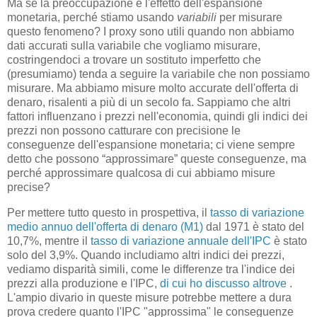
Ma se la preoccupazione è l'effetto dell'espansione
monetaria, perché stiamo usando
variabili
per misurare
questo fenomeno? I proxy sono utili quando non abbiamo
dati accurati sulla variabile che vogliamo misurare,
costringendoci a trovare un sostituto imperfetto che
(presumiamo) tenda a seguire la variabile che non possiamo
misurare. Ma abbiamo misure molto accurate dell'offerta di
denaro, risalenti a più di un secolo fa. Sappiamo che altri
fattori influenzano i prezzi nell'economia, quindi gli indici dei
prezzi non possono catturare con precisione le
conseguenze dell'espansione monetaria; ci viene sempre
detto che possono “approssimare” queste conseguenze, ma
perché approssimare qualcosa di cui abbiamo misure
precise?
Per mettere tutto questo in prospettiva, il
tasso di variazione
medio annuo dell'offerta di denaro (M1)
dal 1971 è stato del
10,7%, mentre il
tasso di variazione annuale dell'IPC
è stato
solo del 3,9%. Quando includiamo altri indici dei prezzi,
vediamo disparità simili, come le differenze tra l'indice dei
prezzi alla produzione e l'IPC,
di cui ho discusso altrove
.
L'ampio divario in queste misure potrebbe mettere a dura
prova credere quanto l'IPC "approssima" le conseguenze