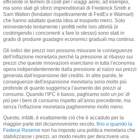
efficiente in termini di costi per i viaggi aerei, ad esempio,
ma sono stati gli sforzi imprenditoriali di Frederick Smith e
Sam Walton (fondatori rispettivamente di FedEx e Walmart)
che hanno adattato questa idea al trasporto merci. Solo
reinvestendo lentamente i profitti nelle loro attività (e
costringendo i concorrenti a fare lo stesso) sono stati in
grado di produrre guadagni economici graduali ma continui.
Gli indici dei prezzi non possono misurare le conseguenze
dell'inflazione monetaria perché la pressione al ribasso sui
prezzi che queste innovazioni esercitano in tutta l'economia
opera indipendentemente dalla pressione al rialzo sui prezzi
generata dall'espansione del credito. In altre parole, le
conseguenze dell'espansione monetaria sono molto più
profonde di quanto suggerisca l'aumento dei prezzi al
consumo. Quando l'IPC è basso, paghiamo solo
un po' di
più
per i beni di consumo rispetto all'anno precedente, ma
senza l'inflazione monetaria pagheremmo
molto meno
.
Questo, infatti, è esattamente ciò che è accaduto per la
maggior parte del diciannovesimo secolo,
fino a quando la
Federal Reserve
non ha imposto una politica monetaria che
stabilizzasse
i prezzi, un modo neutro per descrivere una